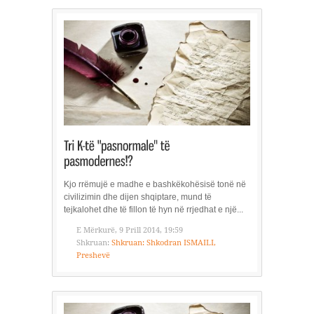
Kjo rrëmujë e madhe e bashkëkohësisë tonë në
civilizimin dhe dijen shqiptare, mund të
tejkalohet dhe të fillon të hyn në rrjedhat e një...
E Mërkurë, 9 Prill 2014, 19:59
Shkruan:
Shkruan: Shkodran ISMAILI,
Preshevë