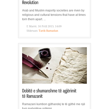
Arab and Muslim majority societies are riven by
religious and cultural tensions that have at times
torn them apart. ...
E Martë, 16 Prill 2013, 14:09
Shkruan:
Tarik Ramadan
Ramazani kumbon gjithandej te të gjithë me një
fuqi mahnitëse ndikimi.