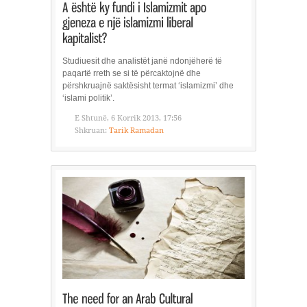
Studiuesit dhe analistët janë ndonjëherë të
paqartë rreth se si të përcaktojnë dhe
përshkruajnë saktësisht termat ‘islamizmi’ dhe
‘islami politik’.
E Shtunë, 6 Korrik 2013, 17:56
Shkruan:
Tarik Ramadan