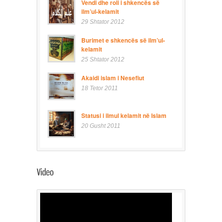
Vendi dhe roli i shkencës së
ilm’ul-kelamit
29 Shtator 2012
Burimet e shkencës së ilm’ul-
kelamit
25 Shtator 2012
Akaidi islam i Nesefiut
18 Tetor 2011
Statusi i ilmul kelamit në Islam
20 Gusht 2011