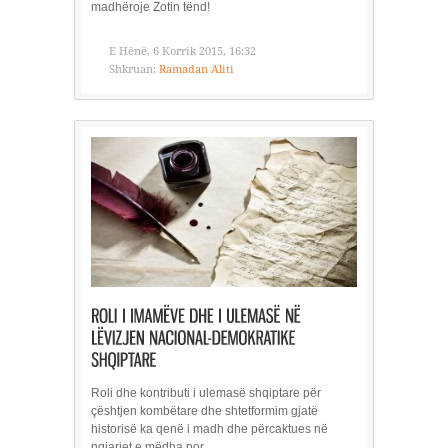
madhëroje Zotin tënd!
E Hënë, 6 Korrik 2015, 16:32
Shkruan:
Ramadan Aliti
Roli dhe kontributi i ulemasë shqiptare për
çështjen kombëtare dhe shtetformim gjatë
historisë ka qenë i madh dhe përcaktues në
ngjarjet e mëdha por...