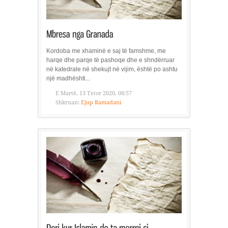
Kordoba me xhaminë e saj të famshme, me
harqe dhe parqe të pashoqe dhe e shndërruar
në katedrale në shekujt në vijim, është po ashtu
një madhështi...
E Martë, 13 Tetor 2020, 08:57
Shkruan:
Ejup Ramadani