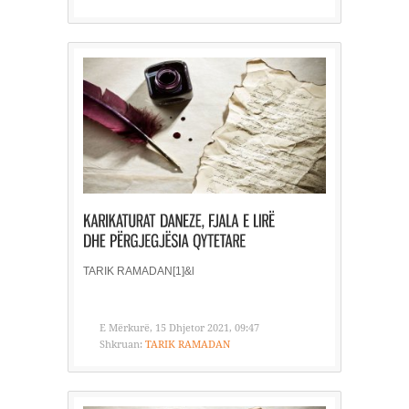
TARIK RAMADAN[1]&l
E Mërkurë, 15 Dhjetor 2021, 09:47
Shkruan:
TARIK RAMADAN