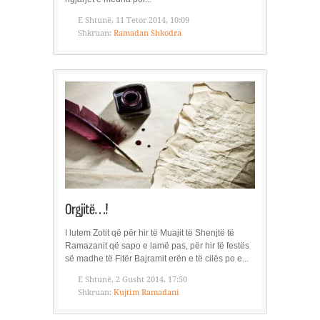
E Shtunë, 11 Tetor 2014, 10:09
Shkruan:
Ramadan Shkodra
I lutem Zotit që për hir të Muajit të Shenjtë të
Ramazanit që sapo e lamë pas, për hir të festës
së madhe të Fitër Bajramit erën e të cilës po e...
E Shtunë, 2 Gusht 2014, 17:50
Shkruan:
Kujtim Ramadani