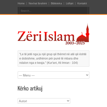
Home
Nexhat Ibrahimi
Biblioteka
Lidhjet
Kontakti
"Le të jetë nga ju një grup që thërret në atë që është
e dobishme, urdhëron për punë të mbara dhe
ndalon nga e keqja." (Kur'ani, Ali Imran - 104)