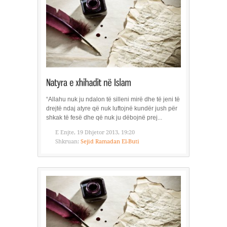
“Allahu nuk ju ndalon të silleni mirë dhe të jeni të
drejtë ndaj atyre që nuk luftojnë kundër jush për
shkak të fesë dhe që nuk ju dëbojnë prej...
E Enjte, 19 Dhjetor 2013, 19:20
Shkruan:
Sejid Ramadan El-Buti