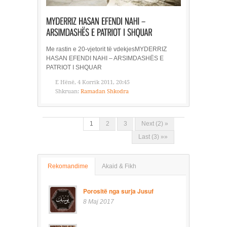
Me rastin e 20-vjetorit të vdekjesMYDERRIZ
HASAN EFENDI NAHI – ARSIMDASHËS E
PATRIOT I SHQUAR
E Hënë, 4 Korrik 2011, 20:45
Shkruan:
Ramadan Shkodra
1
2
3
Next (2) »
Last (3) »»
Rekomandime
Akaid & Fikh
Porositë nga surja Jusuf
8 Maj 2017