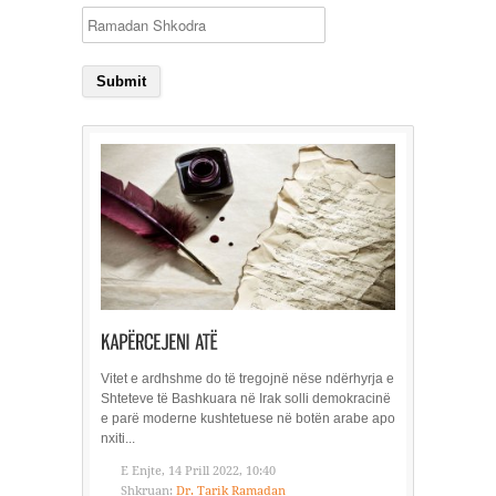
Vitet e ardhshme do të tregojnë nëse ndërhyrja e
Shteteve të Bashkuara në Irak solli demokracinë
e parë moderne kushtetuese në botën arabe apo
nxiti...
E Enjte, 14 Prill 2022, 10:40
Shkruan:
Dr. Tarik Ramadan