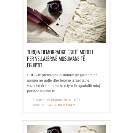
SHBA-të preferojnë diktaturat që garantojnë
qasjen në naftë dhe lejojnë izraelitët të
vazhdojnë kolonizimin e tyre të ngadaltë ndaj
përfaqësuesve të...
E Martë, 14 Dhjetor 2021, 16:54
Shkruan:
TARIK RAMADAN