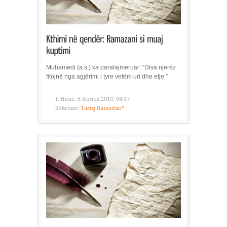
Muhamedi (a.s.) ka paralajmëruar: “Disa njerëz
fitojnë nga agjërimi i tyre vetëm uri dhe etje.”
E Hënë, 8 Korrik 2013, 04:37
Shkruan:
Tariq Ramadan*