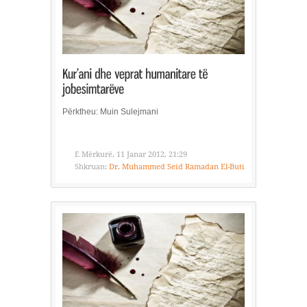
Përktheu: Muin Sulejmani
E Mërkurë, 11 Janar 2012, 21:29
Shkruan:
Dr. Muhammed Seid Ramadan El-Buti