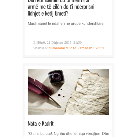
Muslimanët të ndahen në grupe kundërshtare
E Hënë, 21 Dhjetor 2015, 21:30
Shkruan:
Muhammed Se'id Ramadan El-Buti
“O ti i mbuluar!. Ngrihu dhe tërhiqu vërejtjen. Dhe