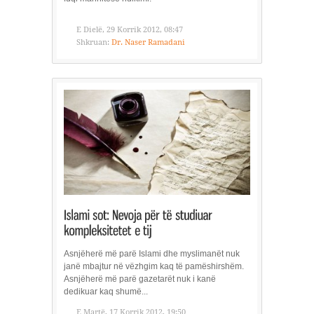
E Dielë, 29 Korrik 2012, 08:47
Shkruan:
Dr. Naser Ramadani
Asnjëherë më parë Islami dhe myslimanët nuk
janë mbajtur në vëzhgim kaq të pamëshirshëm.
Asnjëherë më parë gazetarët nuk i kanë
dedikuar kaq shumë...
E Martë, 17 Korrik 2012, 19:50