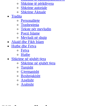
Shkrime të përkthyera
Shkrime autoriale
Shkrime Aktuale
Tradita
Personalitete
Trashegimia
Tekste për mevludin
Poezi Islame
Mevludi në shqip
Akaid dhe Fikh Islam
Hutbe dhe Fetva
Fetva
Hutbe
Shkrime në gjuhët tjera
Shkrime në gjuhët tjera
Turqisht
Gjermanisht
Boshnjakisht
Anglisht
Arabisht