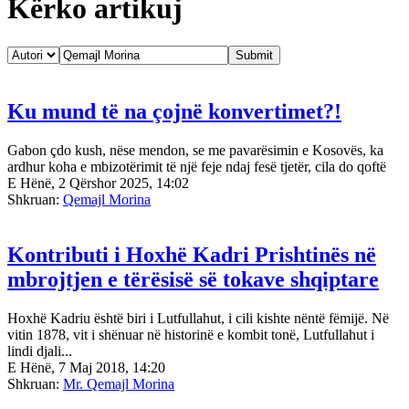
Kërko artikuj
Ku mund të na çojnë konvertimet?!
Gabon çdo kush, nëse mendon, se me pavarësimin e Kosovës, ka
ardhur koha e mbizotërimit të një feje ndaj fesë tjetër, cila do qoftë
E Hënë, 2 Qërshor 2025, 14:02
Shkruan:
Qemajl Morina
Kontributi i Hoxhë Kadri Prishtinës në
mbrojtjen e tërësisë së tokave shqiptare
Hoxhë Kadriu është biri i Lutfullahut, i cili kishte nëntë fëmijë. Në
vitin 1878, vit i shënuar në historinë e kombit tonë, Lutfullahut i
lindi djali...
E Hënë, 7 Maj 2018, 14:20
Shkruan:
Mr. Qemajl Morina