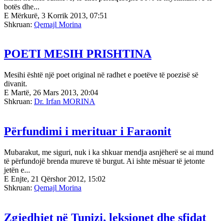
botës dhe...
E Mërkurë, 3 Korrik 2013, 07:51
Shkruan:
Qemajl Morina
POETI MESIH PRISHTINA
Mesihi është një poet original në radhet e poetëve të poezisë së
divanit.
E Martë, 26 Mars 2013, 20:04
Shkruan:
Dr. Irfan MORINA
Përfundimi i merituar i Faraonit
Mubarakut, me siguri, nuk i ka shkuar mendja asnjëherë se ai mund
të përfundojë brenda mureve të burgut. Ai ishte mësuar të jetonte
jetën e...
E Enjte, 21 Qërshor 2012, 15:02
Shkruan:
Qemajl Morina
Zgjedhjet në Tunizi, leksionet dhe sfidat