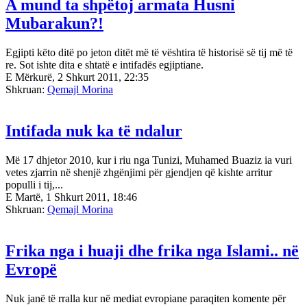
A mund ta shpëtoj armata Husni
Mubarakun?!
Egjipti këto ditë po jeton ditët më të vështira të historisë së tij më të
re. Sot ishte dita e shtatë e intifadës egjiptiane.
E Mërkurë, 2 Shkurt 2011, 22:35
Shkruan:
Qemajl Morina
Intifada nuk ka të ndalur
Më 17 dhjetor 2010, kur i riu nga Tunizi, Muhamed Buaziz ia vuri
vetes zjarrin në shenjë zhgënjimi për gjendjen që kishte arritur
populli i tij,...
E Martë, 1 Shkurt 2011, 18:46
Shkruan:
Qemajl Morina
Frika nga i huaji dhe frika nga Islami.. në
Evropë
Nuk janë të rralla kur në mediat evropiane paraqiten komente për