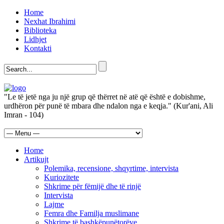
Home
Nexhat Ibrahimi
Biblioteka
Lidhjet
Kontakti
"Le të jetë nga ju një grup që thërret në atë që është e dobishme,
urdhëron për punë të mbara dhe ndalon nga e keqja." (Kur'ani, Ali
Imran - 104)
Home
Artikujt
Polemika, recensione, shqyrtime, intervista
Kuriozitete
Shkrime për fëmijë dhe të rinjë
Intervista
Lajme
Femra dhe Familja muslimane
Shkrime të bashkëpunëtorëve