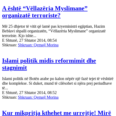
A është “Vëllazëria Myslimane”
organizatë terroriste?
Më 25 dhjetor të vitit që lamë pas kryeministri egjiptian, Hazim
Beblavi shpalli organizatën, “Vëllazëria Myslimane” organizatë
terroriste. Kjo ishte...
E Shtunë, 27 Shtator 2014, 08:54
Shkruan:
Shkruan: Qemajl Morina
Islami politik midis reformimit dhe
stagnimit
Islami politik në Botën arabe po kalon nëpër një fazë tejet të vështirë
dhe komplekse. Si duket, mund të cilësohet si njëra prej periudhave
të...
E Shtunë, 27 Shtator 2014, 08:52
Shkruan:
Shkruan: Qemajl Morina
Kur mikpritja kthehet me urrejtje! Mirë