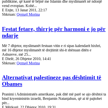
publikime, që kanë të bëjnë me Islamin dhe myslimanët në ndonjë
vend evropian. Kohë...
E Enjte, 13 Janar 2011, 22:17
Shkruan:
Qemajl Morina
Festat fetare, thirrje për harmoni e jo për
ndarje
Më 7 dhjetor, myslimanët festuan vitin e ri sipas kalendarit hixhri,
më 16 dhjetor myslimanët të drejtimit shi-it shënuan ditën e
Ashureve, më 25...
E Dielë, 26 Dhjetor 2010, 14:41
Shkruan:
Qemajl Morina
Alternativat palestineze pas dështimit të
Obames
Pranimi i Administratës amerikane, pak ditë më parë se ajo dështoi ta
bind kryeministrin izraelit, Benjamin Natanjahun, që ai të pajtohet
për...
E Mërkurë, 22 Dhjetor 2010, 19:31