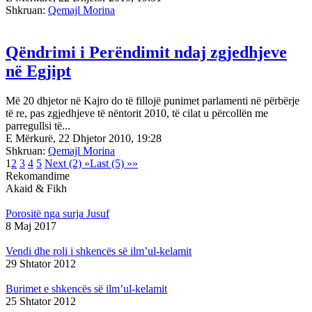
Shkruan:
Qemajl Morina
Qëndrimi i Perëndimit ndaj zgjedhjeve
në Egjipt
Më 20 dhjetor në Kajro do të fillojë punimet parlamenti në përbërje
të re, pas zgjedhjeve të nëntorit 2010, të cilat u përcollën me
parregullsi të...
E Mërkurë, 22 Dhjetor 2010, 19:28
Shkruan:
Qemajl Morina
1
2
3
4
5
Next (2) »
Last (5) »»
Rekomandime
Akaid & Fikh
Porositë nga surja Jusuf
8 Maj 2017
Vendi dhe roli i shkencës së ilm’ul-kelamit
29 Shtator 2012
Burimet e shkencës së ilm’ul-kelamit
25 Shtator 2012