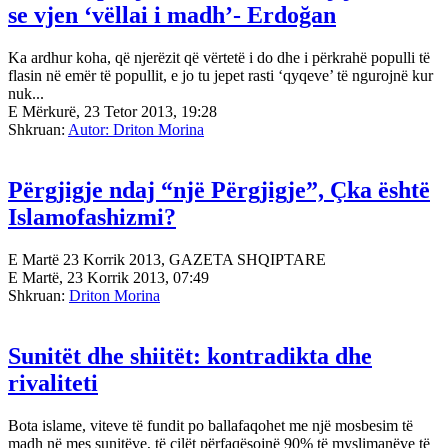
se vjen ‘vëllai i madh’- Erdoğan
Ka ardhur koha, që njerëzit që vërtetë i do dhe i përkrahë populli të
flasin në emër të popullit, e jo tu jepet rasti ‘qyqeve’ të ngurojnë kur
nuk...
E Mërkurë, 23 Tetor 2013, 19:28
Shkruan:
Autor: Driton Morina
Përgjigje ndaj “një Përgjigje”, Çka është
Islamofashizmi?
E Martë 23 Korrik 2013, GAZETA SHQIPTARE
E Martë, 23 Korrik 2013, 07:49
Shkruan:
Driton Morina
Sunitët dhe shiitët: kontradikta dhe
rivaliteti
Bota islame, viteve të fundit po ballafaqohet me një mosbesim të
madh në mes sunitëve, të cilët përfaqësojnë 90% të myslimanëve të