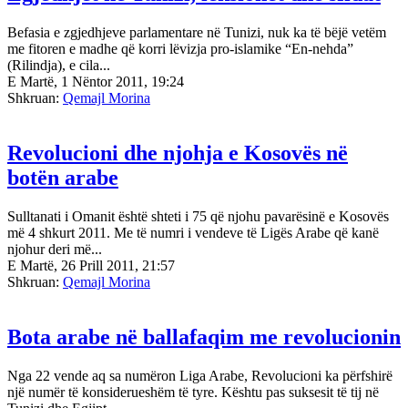
Befasia e zgjedhjeve parlamentare në Tunizi, nuk ka të bëjë vetëm
me fitoren e madhe që korri lëvizja pro-islamike “En-nehda”
(Rilindja), e cila...
E Martë, 1 Nëntor 2011, 19:24
Shkruan:
Qemajl Morina
Revolucioni dhe njohja e Kosovës në
botën arabe
Sulltanati i Omanit është shteti i 75 që njohu pavarësinë e Kosovës
më 4 shkurt 2011. Me të numri i vendeve të Ligës Arabe që kanë
njohur deri më...
E Martë, 26 Prill 2011, 21:57
Shkruan:
Qemajl Morina
Bota arabe në ballafaqim me revolucionin
Nga 22 vende aq sa numëron Liga Arabe, Revolucioni ka përfshirë
një numër të konsiderueshëm të tyre. Kështu pas suksesit të tij në