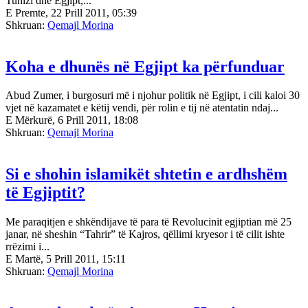
Tunizi dhe Egjipt,...
E Premte, 22 Prill 2011, 05:39
Shkruan:
Qemajl Morina
Koha e dhunës në Egjipt ka përfunduar
Abud Zumer, i burgosuri më i njohur politik në Egjipt, i cili kaloi 30
vjet në kazamatet e këtij vendi, për rolin e tij në atentatin ndaj...
E Mërkurë, 6 Prill 2011, 18:08
Shkruan:
Qemajl Morina
Si e shohin islamikët shtetin e ardhshëm
të Egjiptit?
Me paraqitjen e shkëndijave të para të Revolucinit egjiptian më 25
janar, në sheshin “Tahrir” të Kajros, qëllimi kryesor i të cilit ishte
rrëzimi i...
E Martë, 5 Prill 2011, 15:11
Shkruan:
Qemajl Morina