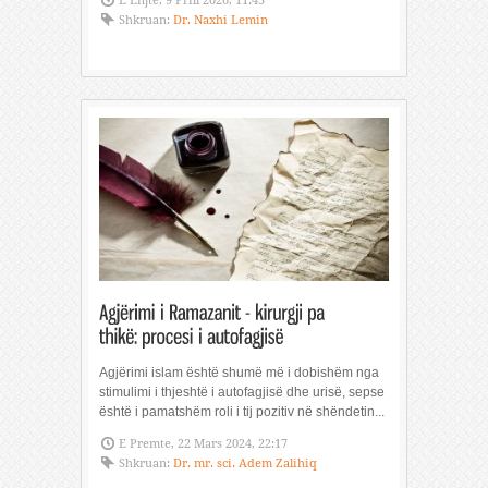
E Enjte, 9 Prill 2026, 11:45
Shkruan:
Dr. Naxhi Lemin
Agjërimi islam është shumë më i dobishëm nga
stimulimi i thjeshtë i autofagjisë dhe urisë, sepse
është i pamatshëm roli i tij pozitiv në shëndetin...
E Premte, 22 Mars 2024, 22:17
Shkruan:
Dr. mr. sci. Adem Zalihiq