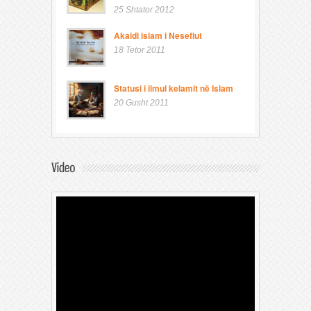
25 Shtator 2012
Akaidi islam i Nesefiut
18 Tetor 2011
Statusi i ilmul kelamit në Islam
20 Gusht 2011