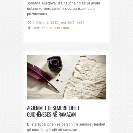
Jordana. Njegova uža naučna oblast je akaid
(islamsko vjerovanje), i slovi za istaknutog
poznavaoca...
E Mërkurë, 13 Dhjetor 2017, 14:59
Shkruan:
Dr. Se'id Fuda
Dijetarët pajtohen se personit të sëmurë i lejohet
që mos të agjërojë në ramazan.