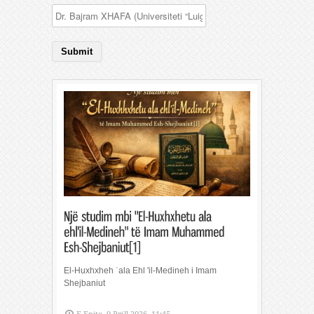
El-Huxhxheh ʿala Ehl 'il-Medineh i Imam
Shejbaniut