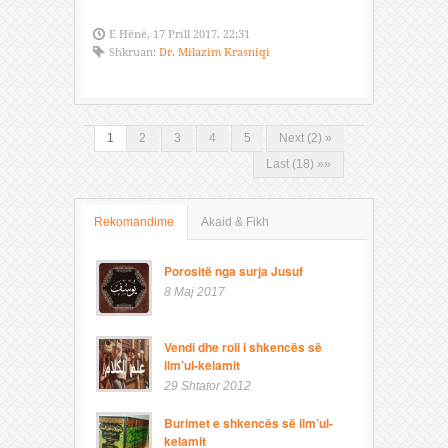
E Hënë, 17 Prill 2017, 22:31
Shkruan:
Dr. Milazim Krasniqi
1
2
3
4
5
Next (2) »
Last (18) »»
Rekomandime
Akaid & Fikh
Porositë nga surja Jusuf
8 Maj 2017
Vendi dhe roli i shkencës së
ilm’ul-kelamit
29 Shtator 2012
Burimet e shkencës së ilm’ul-
kelamit