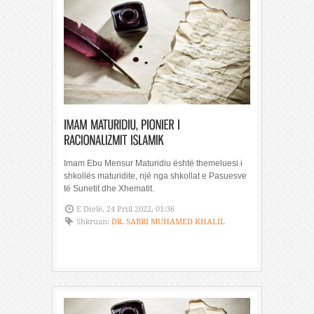
Imam Ebu Mensur Maturidiu është themeluesi i
shkollës maturidite, një nga shkollat e Pasuesve
të Sunetit dhe Xhematit.
E Dielë, 24 Prill 2022, 01:36
Shkruan:
DR. SABRI MUHAMED KHALIL