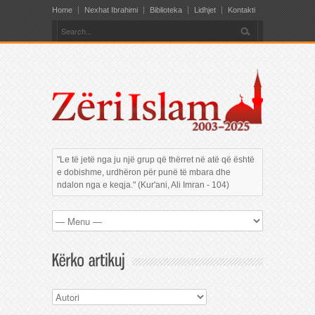
Home
Nexhat Ibrahimi
Biblioteka
Lidhjet
Kontakti
"Le të jetë nga ju një grup që thërret në atë që është
e dobishme, urdhëron për punë të mbara dhe
ndalon nga e keqja." (Kur'ani, Ali Imran - 104)