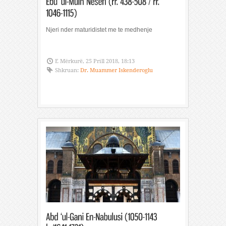
Njeri nder maturidistet me te medhenje
E Mërkurë, 25 Prill 2018, 18:13
Shkruan:
Dr. Muammer Iskenderoglu