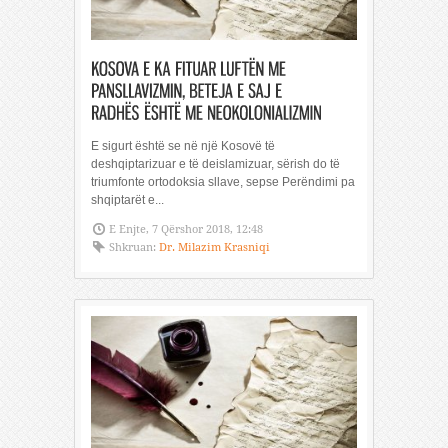
E sigurt është se në një Kosovë të
deshqiptarizuar e të deislamizuar, sërish do të
triumfonte ortodoksia sllave, sepse Perëndimi pa
shqiptarët e...
E Enjte, 7 Qërshor 2018, 12:48
Shkruan:
Dr. Milazim Krasniqi