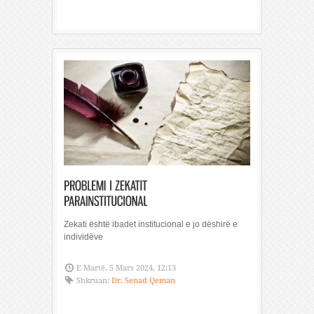
Zekati është ibadet institucional e jo dëshirë e
individëve
E Martë, 5 Mars 2024, 12:13
Shkruan:
Dr. Senad Qeman