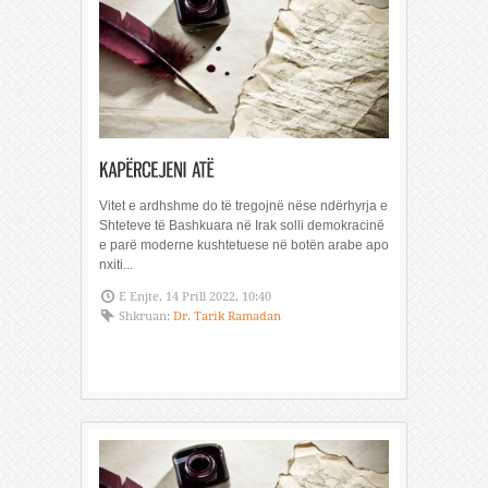
Vitet e ardhshme do të tregojnë nëse ndërhyrja e
Shteteve të Bashkuara në Irak solli demokracinë
e parë moderne kushtetuese në botën arabe apo
nxiti...
E Enjte, 14 Prill 2022, 10:40
Shkruan:
Dr. Tarik Ramadan