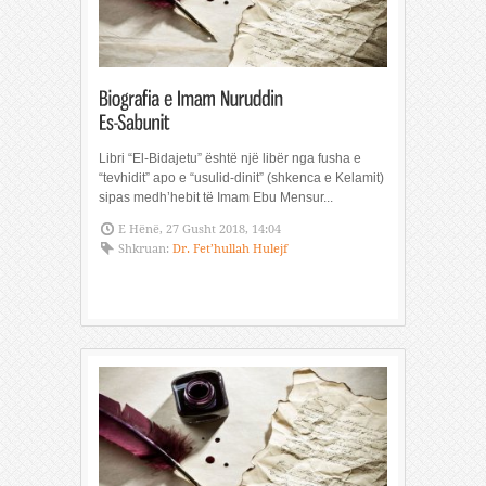
Libri “El-Bidajetu” është një libër nga fusha e
“tevhidit” apo e “usulid-dinit” (shkenca e Kelamit)
sipas medh’hebit të Imam Ebu Mensur...
E Hënë, 27 Gusht 2018, 14:04
Shkruan:
Dr. Fet’hullah Hulejf