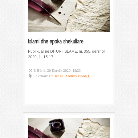
Publikuar ne DITURI ISLAME, nr. 355, qershor
2020, fq. 15-17
E Hënë, 20 Korrik 2020, 18:23
Shkruan:
Dr. Khalil Abdurrashid[1]