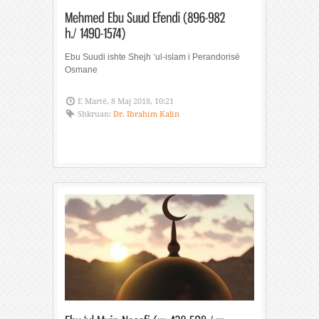
Ebu Suudi ishte Shejh ‘ul-islam i Perandorisë
Osmane
E Martë, 8 Maj 2018, 10:21
Shkruan:
Dr. Ibrahim Kalin