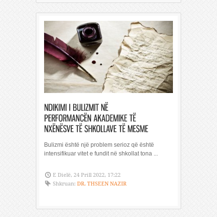
Bulizmi është një problem serioz që është
intensifikuar vitet e fundit në shkollat ​​tona ...
E Dielë, 24 Prill 2022, 17:22
Shkruan:
DR. THSEEN NAZIR