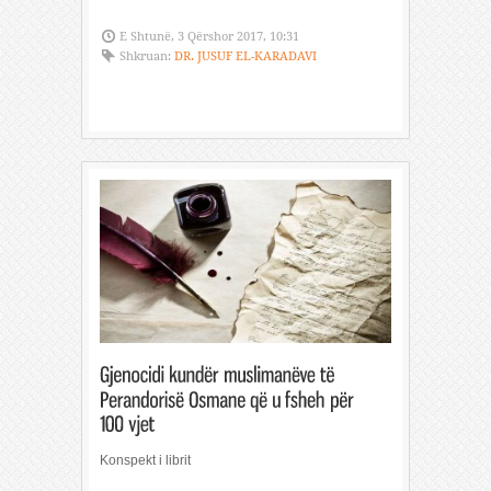
E Shtunë, 3 Qërshor 2017, 10:31
Shkruan:
DR. JUSUF EL-KARADAVI
Konspekt i librit