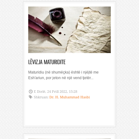
Maturidiu (në shumëçka) është i njëjtë me
Esh'ariun, por jeton në një vend tjetër...
E Dielë, 24 Prill 2022, 15:28
Shkruan:
Dr. H. Muhammad Hasbi