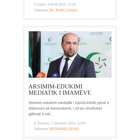
E Enjte, 9 Prill 2026, 11:45
Shkruan:
Dr. Naxhi Lemin
ARSIMIM-EDUKIMI
MEDIATIK I IMAMËVE
Arsimim-edukimi mediatik i njeriut është pjesë e
shkencës së komunikimit, i cili po zhvillohet
gjithnjë e më...
E Premte, 7 Qërshor 2024, 21:03
Shkruan:
MUHAMED JUSIQ