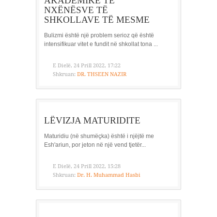
AKADEMIKE TË
NXËNËSVE TË
SHKOLLAVE TË MESME
Bulizmi është një problem serioz që është
intensifikuar vitet e fundit në shkollat ​​tona ...
E Dielë, 24 Prill 2022, 17:22
Shkruan:
DR. THSEEN NAZIR
LËVIZJA MATURIDITE
Maturidiu (në shumëçka) është i njëjtë me
Esh'ariun, por jeton në një vend tjetër...
E Dielë, 24 Prill 2022, 15:28
Shkruan:
Dr. H. Muhammad Hasbi