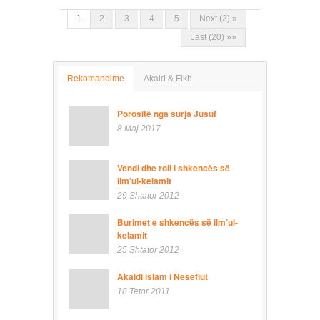
1
2
3
4
5
Next (2) »
Last (20) »»
Rekomandime
Akaid & Fikh
Porositë nga surja Jusuf
8 Maj 2017
Vendi dhe roli i shkencës së
ilm’ul-kelamit
29 Shtator 2012
Burimet e shkencës së ilm’ul-
kelamit
25 Shtator 2012
Akaidi islam i Nesefiut
18 Tetor 2011