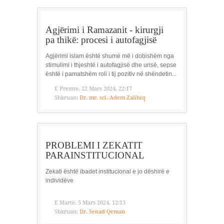
Agjërimi i Ramazanit - kirurgji
pa thikë: procesi i autofagjisë
Agjërimi islam është shumë më i dobishëm nga
stimulimi i thjeshtë i autofagjisë dhe urisë, sepse
është i pamatshëm roli i tij pozitiv në shëndetin...
E Premte, 22 Mars 2024, 22:17
Shkruan:
Dr. mr. sci. Adem Zalihiq
PROBLEMI I ZEKATIT
PARAINSTITUCIONAL
Zekati është ibadet institucional e jo dëshirë e
individëve
E Martë, 5 Mars 2024, 12:13
Shkruan:
Dr. Senad Qeman