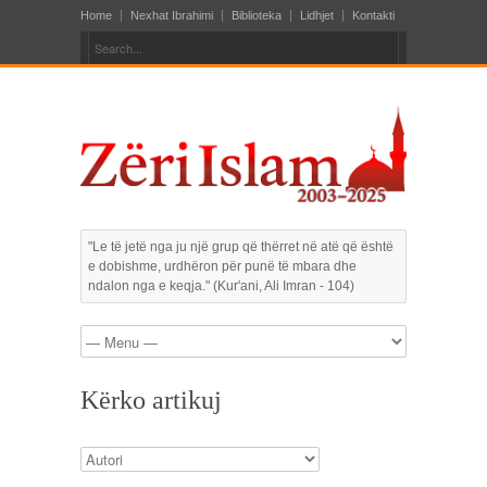
Home
Nexhat Ibrahimi
Biblioteka
Lidhjet
Kontakti
"Le të jetë nga ju një grup që thërret në atë që është
e dobishme, urdhëron për punë të mbara dhe
ndalon nga e keqja." (Kur'ani, Ali Imran - 104)
Kërko artikuj