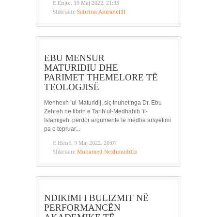
E Enjte, 19 Maj 2022, 21:35
Shkruan:
Sabrina Amrane[1]
EBU MENSUR
MATURIDIU DHE
PARIMET THEMELORE TË
TEOLOGJISË
Menhexh ‘ul-Maturidij, siç thuhet nga Dr. Ebu
Zehreh në librin e Tarih’ul-Medhahib ‘il-
Islamijjeh, përdor argumente të mëdha arsyetimi
pa e tepruar...
E Hënë, 9 Maj 2022, 20:07
Shkruan:
Muhamed Nexhmuddin
NDIKIMI I BULIZMIT NË
PERFORMANCËN