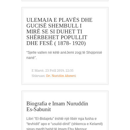
ULEMAJA E PLAVËS DHE
GUCISË SHEMBULL I
MIRË SE SI DUHET TI
SHËRBEHET POPULLIT
DHE FESË ( 1878- 1920)
“Sjelle vallen në këtë anëJemi zogj të Shqipnisë
nanë”.
E Martë, 23 Prill 2019, 22:35
Shkruan:
Dr. Nuridin Ahmeti
Biografia e Imam Nuruddin
Es-Sabunit
Libri “El-Bidajetu” është një libër nga fusha e
“tevhidit” apo e “usulid-dinit” (shkenca e Kelamit)
sipas medh’hebit të Imam Ebu Mensur...