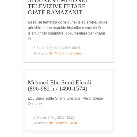
SI DUKEN EMISIONET
TELEVIZIVE FETARE
GJATË RAMAZANIT
Besoj se tematika do të duhej të zgjerohej, duke
përfshirë edhe aspekte historike e sociale të
Islamit ndër shqiptarë, dokumentarë për xhami
të...
E Enjte, 7 Qërshor 2018, 00:01
Shkruan:
Dr. Milazim Krasniqi
Mehmed Ebu Suud Efendi
(896-982 h./ 1490-1574)
Ebu Suudi ishte Shejh ‘ul-islam i Perandorisë
Osmane
E Martë, 8 Maj 2018, 10:21
Shkruan:
Dr. Ibrahim Kalin