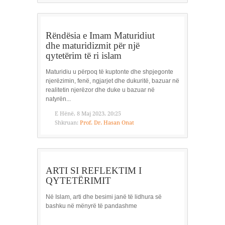
Rëndësia e Imam Maturidiut
dhe maturidizmit për një
qytetërim të ri islam
Maturidiu u përpoq të kuptonte dhe shpjegonte
njerëzimin, fenë, ngjarjet dhe dukuritë, bazuar në
realitetin njerëzor dhe duke u bazuar në
natyrën...
E Hënë, 8 Maj 2023, 20:25
Shkruan:
Prof. Dr. Hasan Onat
ARTI SI REFLEKTIM I
QYTETËRIMIT
Në Islam, arti dhe besimi janë të lidhura së
bashku në mënyrë të pandashme