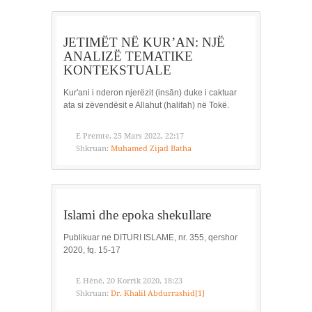
JETIMËT NË KUR’AN: NJË
ANALIZË TEMATIKE
KONTEKSTUALE
Kur'ani i nderon njerëzit (insān) duke i caktuar
ata si zëvendësit e Allahut (halifah) në Tokë.
E Premte, 25 Mars 2022, 22:17
Shkruan:
Muhamed Zijad Batha
Islami dhe epoka shekullare
Publikuar ne DITURI ISLAME, nr. 355, qershor
2020, fq. 15-17
E Hënë, 20 Korrik 2020, 18:23
Shkruan:
Dr. Khalil Abdurrashid[1]