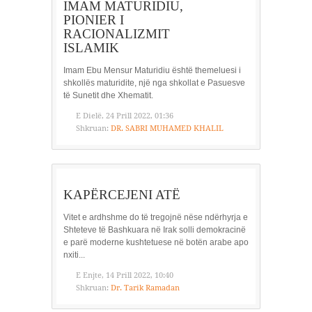
IMAM MATURIDIU,
PIONIER I
RACIONALIZMIT
ISLAMIK
Imam Ebu Mensur Maturidiu është themeluesi i
shkollës maturidite, një nga shkollat e Pasuesve
të Sunetit dhe Xhematit.
E Dielë, 24 Prill 2022, 01:36
Shkruan:
DR. SABRI MUHAMED KHALIL
KAPËRCEJENI ATË
Vitet e ardhshme do të tregojnë nëse ndërhyrja e
Shteteve të Bashkuara në Irak solli demokracinë
e parë moderne kushtetuese në botën arabe apo
nxiti...
E Enjte, 14 Prill 2022, 10:40
Shkruan:
Dr. Tarik Ramadan