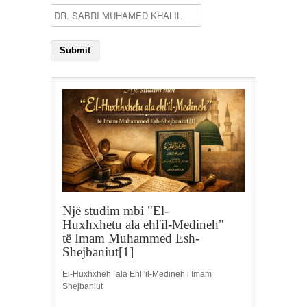
Një studim mbi "El-
Huxhxhetu ala ehl'il-Medineh"
të Imam Muhammed Esh-
Shejbaniut[1]
El-Huxhxheh ʿala Ehl 'il-Medineh i Imam
Shejbaniut