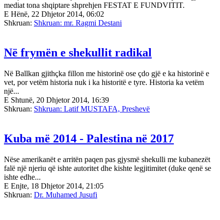
mediat tona shqiptare shprehjen FESTAT E FUNDVITIT.
E Hënë, 22 Dhjetor 2014, 06:02
Shkruan:
Shkruan: mr. Ragmi Destani
Në frymën e shekullit radikal
Në Ballkan gjithçka fillon me historinë ose çdo gjë e ka historinë e
vet, por vetëm historia nuk i ka historitë e tyre. Historia ka vetëm
një...
E Shtunë, 20 Dhjetor 2014, 16:39
Shkruan:
Shkruan: Latif MUSTAFA, Preshevë
Kuba më 2014 - Palestina në 2017
Nëse amerikanët e arritën paqen pas gjysmë shekulli me kubanezët
falë një njeriu që ishte autoritet dhe kishte legjitimitet (duke qenë se
ishte edhe...
E Enjte, 18 Dhjetor 2014, 21:05
Shkruan:
Dr. Muhamed Jusufi