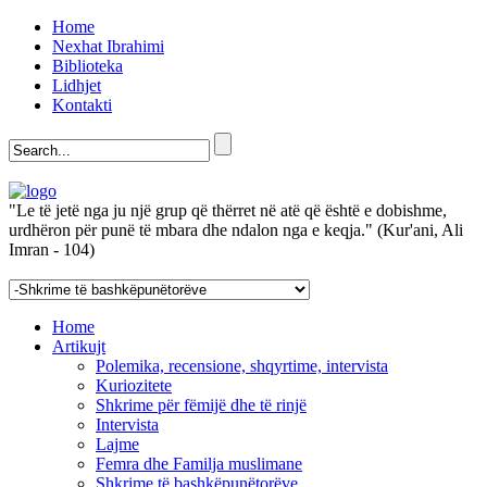
Home
Nexhat Ibrahimi
Biblioteka
Lidhjet
Kontakti
"Le të jetë nga ju një grup që thërret në atë që është e dobishme,
urdhëron për punë të mbara dhe ndalon nga e keqja." (Kur'ani, Ali
Imran - 104)
Home
Artikujt
Polemika, recensione, shqyrtime, intervista
Kuriozitete
Shkrime për fëmijë dhe të rinjë
Intervista
Lajme
Femra dhe Familja muslimane
Shkrime të bashkëpunëtorëve