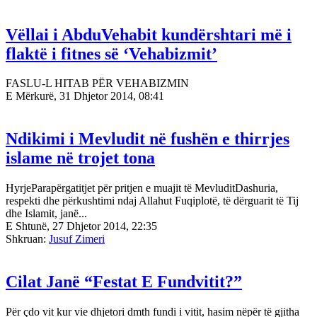
Vëllai i AbduVehabit kundërshtari më i
flaktë i fitnes së ‘Vehabizmit’
FASLU-L HITAB PËR VEHABIZMIN
E Mërkurë, 31 Dhjetor 2014, 08:41
Ndikimi i Mevludit në fushën e thirrjes
islame në trojet tona
HyrjeParapërgatitjet për pritjen e muajit të MevluditDashuria,
respekti dhe përkushtimi ndaj Allahut Fuqiplotë, të dërguarit të Tij
dhe Islamit, janë...
E Shtunë, 27 Dhjetor 2014, 22:35
Shkruan:
Jusuf Zimeri
Cilat Janë “Festat E Fundvitit?”
Për çdo vit kur vie dhjetori dmth fundi i vitit, hasim nëpër të gjitha