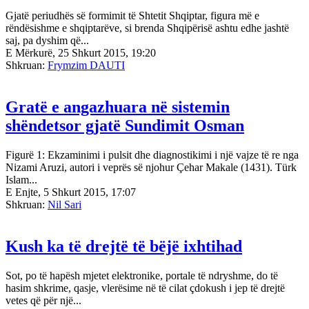
Gjatë periudhës së formimit të Shtetit Shqiptar, figura më e
rëndësishme e shqiptarëve, si brenda Shqipërisë ashtu edhe jashtë
saj, pa dyshim që...
E Mërkurë, 25 Shkurt 2015, 19:20
Shkruan:
Frymzim DAUTI
Gratë e angazhuara në sistemin
shëndetsor gjatë Sundimit Osman
Figurë 1: Ekzaminimi i pulsit dhe diagnostikimi i një vajze të re nga
Nizami Aruzi, autori i veprës së njohur Çehar Makale (1431). Türk
Islam...
E Enjte, 5 Shkurt 2015, 17:07
Shkruan:
Nil Sari
Kush ka të drejtë të bëjë ixhtihad
Sot, po të hapësh mjetet elektronike, portale të ndryshme, do të
hasim shkrime, qasje, vlerësime në të cilat çdokush i jep të drejtë
vetes që për një...