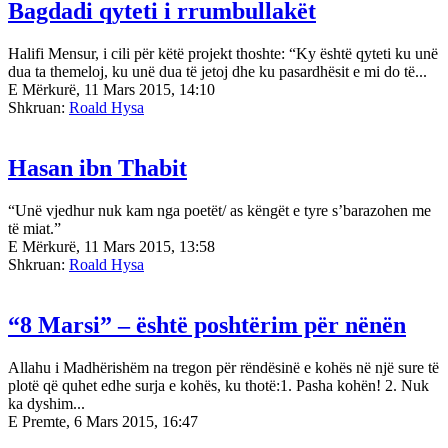
Bagdadi qyteti i rrumbullakët
Halifi Mensur, i cili për këtë projekt thoshte: “Ky është qyteti ku unë
dua ta themeloj, ku unë dua të jetoj dhe ku pasardhësit e mi do të...
E Mërkurë, 11 Mars 2015, 14:10
Shkruan:
Roald Hysa
Hasan ibn Thabit
“Unë vjedhur nuk kam nga poetët/ as këngët e tyre s’barazohen me
të miat.”
E Mërkurë, 11 Mars 2015, 13:58
Shkruan:
Roald Hysa
“8 Marsi” – është poshtërim për nënën
Allahu i Madhërishëm na tregon për rëndësinë e kohës në një sure të
plotë që quhet edhe surja e kohës, ku thotë:1. Pasha kohën! 2. Nuk
ka dyshim...
E Premte, 6 Mars 2015, 16:47