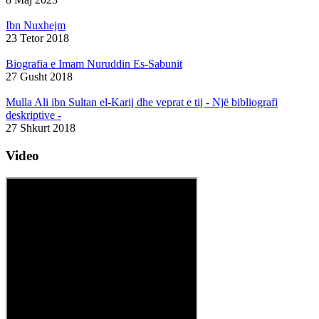
Ibn Nuxhejm
23 Tetor 2018
Biografia e Imam Nuruddin Es-Sabunit
27 Gusht 2018
Mulla Ali ibn Sultan el-Karij dhe veprat e tij - Një bibliografi
deskriptive -
27 Shkurt 2018
Video