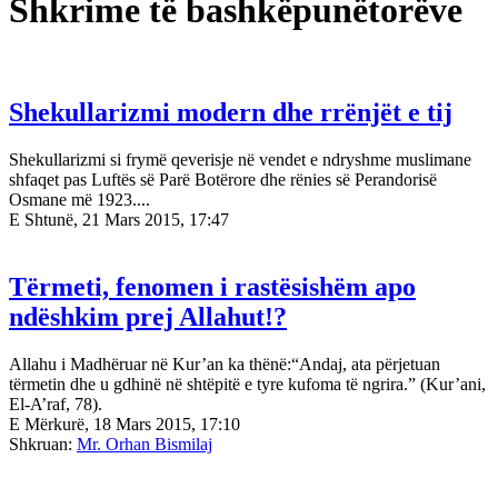
Shkrime të bashkëpunëtorëve
Shekullarizmi modern dhe rrënjët e tij
Shekullarizmi si frymë qeverisje në vendet e ndryshme muslimane
shfaqet pas Luftës së Parë Botërore dhe rënies së Perandorisë
Osmane më 1923....
E Shtunë, 21 Mars 2015, 17:47
Tërmeti, fenomen i rastësishëm apo
ndëshkim prej Allahut!?
Allahu i Madhëruar në Kur’an ka thënë:“Andaj, ata përjetuan
tërmetin dhe u gdhinë në shtëpitë e tyre kufoma të ngrira.” (Kur’ani,
El-A’raf, 78).
E Mërkurë, 18 Mars 2015, 17:10
Shkruan:
Mr. Orhan Bismilaj