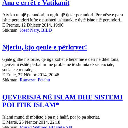
Ana e errët e Vatikanit
Aty ku ra një perandori, u ngrit një tjetër perandori. Por nëse e para
ishte perandori lufte e pushteti ushtarak, e dytë ishte një perandori...
E Premte, 12 Dhjetor 2014, 19:00
Shkruan:
Josef Nary, BILD
Njeriu, kjo qenie e përkryer!
Gjatë gjithë historisë, që nga kohët e hershme e deri në ditët tona,
njerëzimi është përballur me probleme të shumta ekzistenciale,
sociale e morale,...
E Enjte, 27 Nëntor 2014, 20:46
Shkruan:
Ramazan Fetahu
QEVERISJA NË ISLAM DHE SISTEMI
POLITIK ISLAM*
Islami mund të mbijetojë pa një halif, por jo pa sheriat.
E Martë, 25 Nëntor 2014, 22:18
Shkruan:
Murad Wilfried HOFMANN