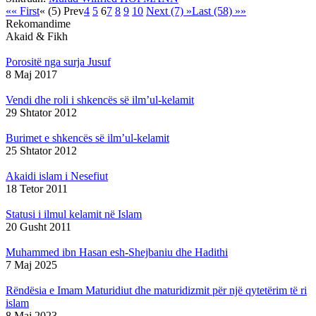
«« First
« (5) Prev
4
5
6
7
8
9
10
Next (7) »
Last (58) »»
Rekomandime
Akaid & Fikh
Porositë nga surja Jusuf
8 Maj 2017
Vendi dhe roli i shkencës së ilm’ul-kelamit
29 Shtator 2012
Burimet e shkencës së ilm’ul-kelamit
25 Shtator 2012
Akaidi islam i Nesefiut
18 Tetor 2011
Statusi i ilmul kelamit në Islam
20 Gusht 2011
Muhammed ibn Hasan esh-Shejbaniu dhe Hadithi
7 Maj 2025
Rëndësia e Imam Maturidiut dhe maturidizmit për një qytetërim të ri
islam
8 Maj 2023