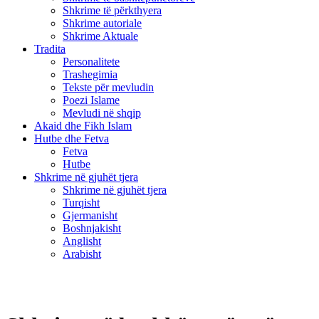
Shkrime të përkthyera
Shkrime autoriale
Shkrime Aktuale
Tradita
Personalitete
Trashegimia
Tekste për mevludin
Poezi Islame
Mevludi në shqip
Akaid dhe Fikh Islam
Hutbe dhe Fetva
Fetva
Hutbe
Shkrime në gjuhët tjera
Shkrime në gjuhët tjera
Turqisht
Gjermanisht
Boshnjakisht
Anglisht
Arabisht