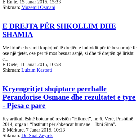
E Enjte, 15 Janar 2015, 15:33
Shkruan:
Muzemil Osmani
E DREJTA PËR SHKOLLIM DHE
SHAMIA
Me lirinë e besimit kuptojmë të drejtën e individit për të besuar një fe
ose një tjetër, ose për të mos besuar asnjë, si dhe të drejtën që lirisht
e...
E Dielë, 11 Janar 2015, 10:58
Shkruan:
Lulzim Kastrati
Kryengritjet shqiptare peerballe
Perandorise Osmane dhe rezultatet e tyre
- Pjesa e pare
Ky artikull është botuar në revistën “Hikmet”, nr. 6, Verë, Prishtinë
2014, organ i “Institutit për shkencat humane – Ibni Sina”.
E Mërkurë, 7 Janar 2015, 10:13
Shkruan:
Dr. Suat Zeyrek