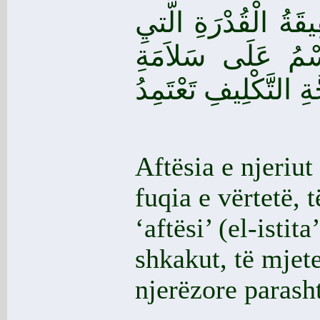
َةُ الْقُدْرَةِ الَّتيِ
ِسْمُ عَلَى سَلاَمَةِ
ِ التَّكْلِيفِ تَعْتَمِدُ
Aftësia e njeriut
fuqia e vërtetë, 
‘aftësi’ (el-isti
shkakut, të mjet
njerëzore parash