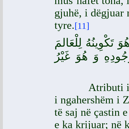
mus’hafet tona, i
gjuhë, i dëgjuar
tyre.
[11]
ُوَ تَكْوِينُهُ لِلْعَالمَ
ُِودِهِ وَ هُوَ غَيْرُ
Atributi i krij
i ngahershëm i Zo
të saj në çastin 
e ka krijuar; në