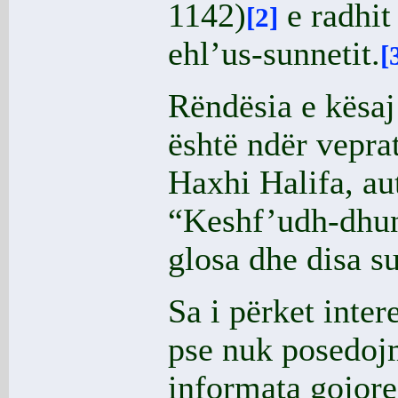
1142)
e radhit
[2]
ehl’us-sunnetit.
[
Rëndësia e kësaj
është ndër veprat
Haxhi Halifa, au
“Keshf’udh-dhu
glosa dhe disa s
Sa i përket inter
pse nuk posedoj
informata gojore