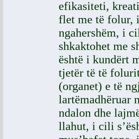
efikasiteti, kreat
flet me të folur, i
ngahershëm, i ci
shkaktohet me sh
është i kundërt 
tjetër të të folur
(organet) e të ng
lartëmadhëruar m
ndalon dhe lajmë
llahut, i cili s’ë