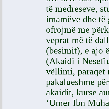
të medreseve, st
imamëve dhe të g
ofrojmë me përk
veprat më të dall
(besimit), e ajo
(Akaidi i Nesefi
vëllimi, paraqet
pakalueshme për
akaidit, kurse a
‘Umer Ibn Muha