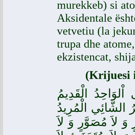
murekkeb) si ato
Aksidentale ësht
vetvetiu (la jeku
trupa dhe atome,
ekzistencat, shi
(Krijuesi 
اْلوَاحِدُ الْقَدِيمُ
يرُ الشَّائِي الْمُرِيدُ
َ لاَ مُصَوَّرٍ وَ لاَ