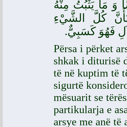
ا وَ مَا يَثْبُتُ مِنْهُ
َأَنَّ كُلَّ الشَّيْءِ
اَلِ فَهُوَ كَسَبِيٌّ
Përsa i përket ar
shkak i diturisë
të në kuptim të t
sigurtë konsider
mësuarit se tërë
partikularja e as
arsye me anë të 