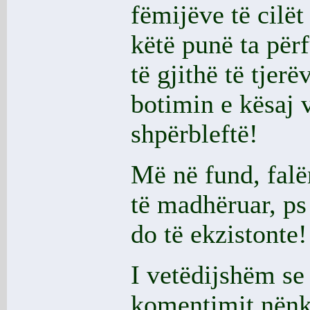
fëmijëve të cilët
këtë punë ta për
të gjithë të tje
botimin e kësaj 
shpërbleftë!
Më në fund, falë
të madhëruar, ps
do të ekzistonte!
I vetëdijshëm se
komentimit nënk