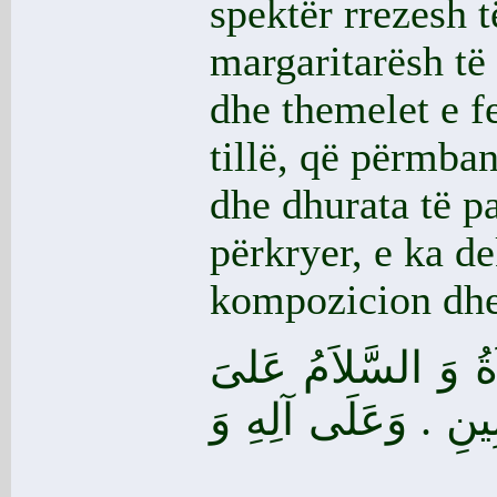
spektër rrezesh 
margaritarësh të 
dhe themelet e f
tillë, që përmban
dhe dhurata të 
përkryer, e ka d
kompozicion dhe 
اَةُ وَ السَّلاَمُ عَلىَ
ِينِ
. وَعَلَى آلِهِ وَ