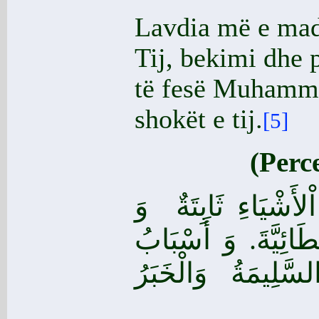
Lavdia më e madh
Tij, bekimi dhe 
të fesë Muhamme
shokët e tij.
[5]
(Perc
َشْيَاءِ ثَابِتَةٌ
وَ
َائِيَّةَ. وَ أَسْبَابُ
سَّلِيمَةُ وَالْخَبَرُ