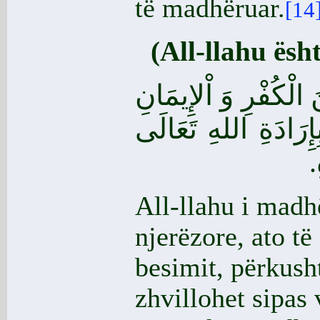
të madhëruar.
[14
(All-llahu ësh
 الْكُفْرِ وَ اْلإِيمَانِ
إِرَادَةِ اللهِ تَعَالَى
ِ
All-llahu i madh
njerëzore, ato të
besimit, përkush
zhvillohet sipas v