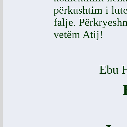
përkushtim i lut
falje. Përkryeshm
vetëm Atij!
Ebu H