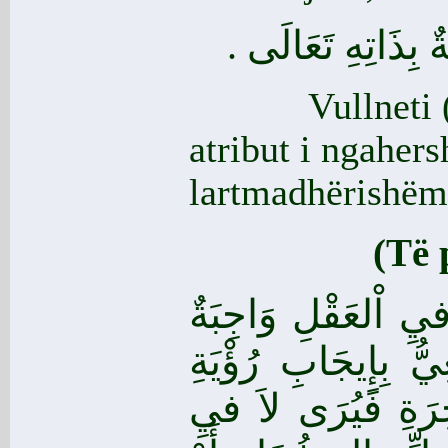
ِمَةٌ بِذَاتِهِ تَعَالَى
Vullneti (el-i
atribut i ngahers
lartmadhërishëm
(Të 
فيِ اْلعَقْلِ وَاجِبَةٌ
يُّ بِإِيجَابِ رُؤْيَةِ
ِرَةِ فَيُرَى لاَ فيِ