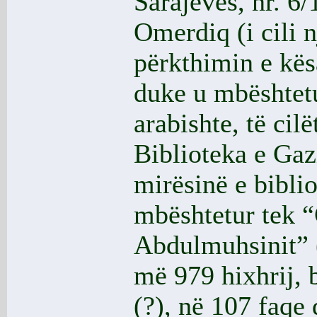
Sarajevës, nr. 6
Omerdiq (i cili 
përkthimin e kës
duke u mbështetu
arabishte, të cil
Biblioteka e Gaz
mirësinë e biblio
mbështetur tek 
Abdulmuhsinit” (i
më 979 hixhrij, 
(?), në 107 faqe