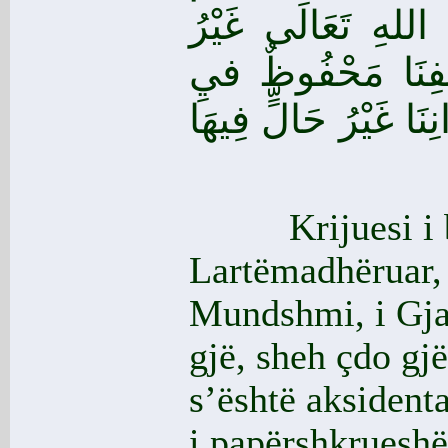
ُ اللهِ تَعَالَى غَيْرُ
فِنَا مَحْفُوظٌ فيِ
نِنَا غَيْرُ حَالٍّ فِيهَا
Krijuesi i
Lartëmadhëruar, 
Mundshmi, i Gjal
gjë, sheh çdo gjë
s’është aksidenta
i papërshkrueshë