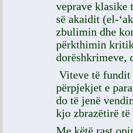
veprave klasike t
së akaidit (el-‘
zbulimin dhe ko
përkthimin kriti
dorëshkrimeve, q
Viteve të fundit 
përpjekjet e para
do të jenë vendi
kjo zbrazëtirë të
Me këtë rast opi