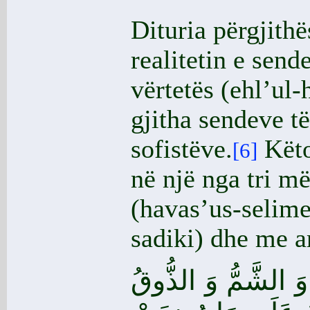
Dituria përgjithë
realitetin e send
vërtetës (ehl’ul-
gjitha sendeve të
sofistëve.
Këto
[6]
në një nga tri m
(havas’us-selime
sadiki) dhe me ar
َ الشَّمُّ وَ الذُّوقُ