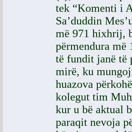
tek “Komenti i Ak
Sa’duddin Mes’u
më 971 hixhrij, 
përmendura më 13
të fundit janë të
mirë, ku mungojn
huazova përkohës
kolegut tim Muhi
kur u bë aktual 
paraqit nevoja p