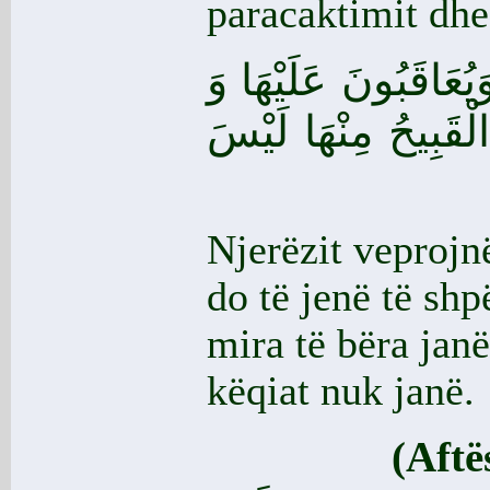
paracaktimit dhe 
 وَيُعَاقَبُونَ عَلَيْهَا وَ
ْقَبِيحُ مِنْهَا لَيْسَ
Njerëzit veprojnë
do të jenë të shp
mira të bëra jan
këqiat nuk janë.
(Aftës