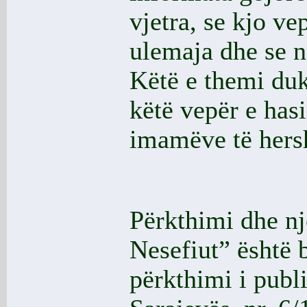
vjetra, se kjo ve
ulemaja dhe se n
Këtë e themi duk
këtë vepër e has
imamëve të hers
Përkthimi dhe nj
Nesefiut” është 
përkthimi i publ