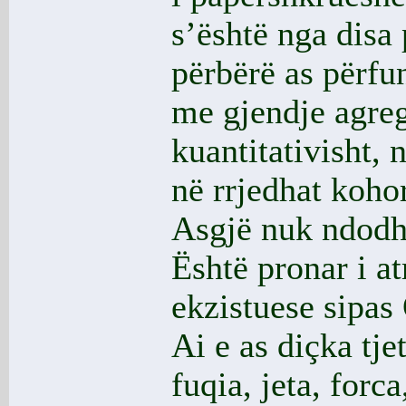
s’është nga disa 
përbërë as përfu
me gjendje agreg
kuantitativisht, 
në rrjedhat koho
Asgjë nuk ndodh 
Është pronar i a
ekzistuese sipas 
Ai e as diçka tjet
fuqia, jeta, forc