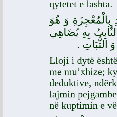
qytetet e lashta.
ِ بِالْمُعْجِزَةِ وَ هُوَ
الثَّابِتُ بِهِ يُضَاهِي
ِ وَ الثُّبَاتِ
Lloji i dytë ësh
me mu’xhize; ky 
deduktive, ndërk
lajmin pejgamberi
në kuptimin e vër