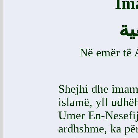
Im
ية
Në emër të A
Shejhi dhe imami
islamë, yll udhëh
Umer En-Nesefij,
ardhshme, ka përf