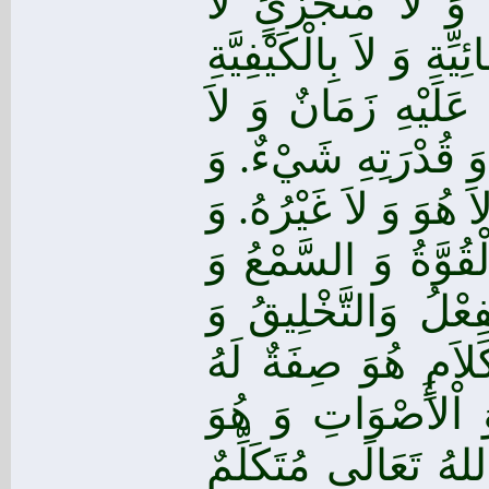
وَ لاَ مُتَجَزَئٍ لاَ
ِةِ وَ لاَ بِالْكَيْفِيَّةِ
َلَيْهِ زَمَانٌ وَ لاَ
َ قُدْرَتِهِ شَيْءٌ. وَ
لاَ هُوَ وَ لاَ غَيْرُهُ
وَ
ْقُوَّةُ وَ السَّمْعُ وَ
ِعْلُ وَالتَّخْلِيقُ وَ
كَلاَمٍ هُوَ صِفَةٌ لَهُ
 اْلأَصْوَاتِ وَ هُوَ
لهُ تَعَالَى مُتَكَلِّمٌ