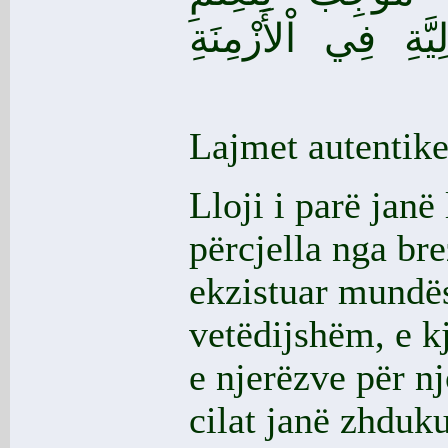
يَّةِ فِي اْلأَزْمِنَةِ
Lajmet autentike
Lloji i parë janë
përcjella nga bre
ekzistuar mundës
vetëdijshëm, e kj
e njerëzve për nj
cilat janë zhduk