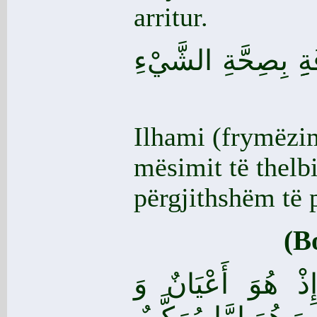
arritur.
ةِِ بِصِحَّةِ الشَّيْءِ
Ilhami (frymëzim
mësimit të thelbi
përgjithshëm të p
(B
ِذْ هُوَ أَعْيَانٌ وَ