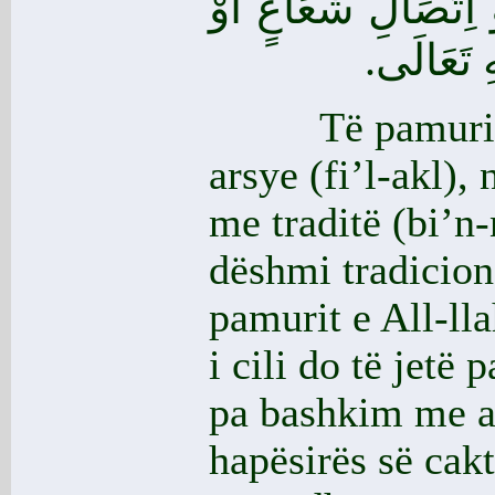
 اِتِّصَالِ شُعَاعٍ أَوْ
هِ تَعَالَى
Të pamurit
arsye (fi’l-akl),
me traditë (bi’n-
dëshmi tradicion
pamurit e All-ll
i cili do të jetë
pa bashkim me an
hapësirës së cakt