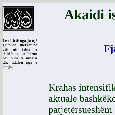
Akaidi i
Le të jetë nga ju një
grup që thërret në
Fj
atë që është e
dobishme, urdhëron
për punë të mbara
dhe ndalon nga e
keqja.
Krahas intensifi
aktuale bashkëko
patjetërsueshëm 