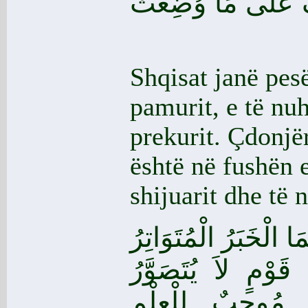
َفُ عَلَى مَا وُضِعَتْ
Shqisat janë pesë
pamurit, e të nuha
prekurit. Çdonjë
është në fushën e 
shijuarit dhe të 
 الْخَبَرُ الْمُتَوَاتِرُ
قَوْمٍ لاَ يُتَصَوَّرُ
مُوجِبٌ لِلْعِلْمِ