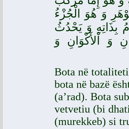
 وَ هُوَ إِمَّا مُرَكَّبٌ
ْهَرِ وَ هُوَ الْجُزْءُ
مُ بِذَاتِهِ وَ يَحْدُثُ
نِ وَ اْلأَكْوَانِ وَ
Bota në totalitet
bota në bazë ësh
(a’rad). Bota sub
vetvetiu (bi dhat
(murekkeb) si tr