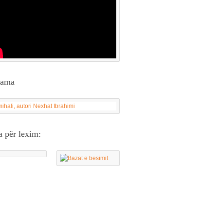
lama
a për lexim: