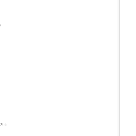
ë
Zotit