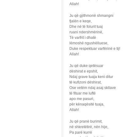
Allah!
Ju që gjithmonë shmangni
fjalën e keqe,
Dhe në të folurit tuaj
ruani ndershmërinë,
Të varfrit i dhatë
lëmoshë ngushëlluese,
Duke respektuar varfërinë e tij!
Allah!
Ju që duke qetësuar
dëshirat e epshit,
Ndaj grave tuaja keni ditur
të kufizoni dëshirat,
Ose vetëm ndaj asaj skllave
të fituar me luftë
apo me pasuri,
për kënaqësitë tuaja,
Allah!
Ju që pranë burimit,
në shkretëtirë, nën hije,
Pa parë kurrë