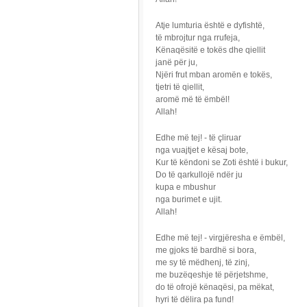
Atje lumturia është e dyfishtë,
të mbrojtur nga rrufeja,
Kënaqësitë e tokës dhe qiellit
janë për ju,
Njëri frut mban aromën e tokës,
tjetri të qiellit,
aromë më të ëmbël!
Allah!
Edhe më tej! - të çliruar
nga vuajtjet e kësaj bote,
Kur të këndoni se Zoti është i bukur,
Do të qarkullojë ndër ju
kupa e mbushur
nga burimet e ujit.
Allah!
Edhe më tej! - virgjëresha e ëmbël,
me gjoks të bardhë si bora,
me sy të mëdhenj, të zinj,
me buzëqeshje të përjetshme,
do të ofrojë kënaqësi, pa mëkat,
hyri të dëlira pa fund!