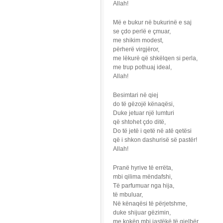
Allah!
Më e bukur në bukurinë e saj
se çdo perlë e çmuar,
me shikim modest,
përherë virgjëror,
me lëkurë që shkëlqen si perla,
me trup pothuaj ideal,
Allah!
Besimtari në qiej
do të gëzojë kënaqësi,
Duke jetuar një lumturi
që shtohet çdo ditë,
Do të jetë i qetë në atë qetësi
që i shkon dashurisë së pastër!
Allah!
Pranë hyrive të errëta,
mbi qilima mëndafshi,
Të parfumuar nga hija,
të mbuluar,
Në kënaqësi të përjetshme,
duke shijuar gëzimin,
me kokën mbi jastëkë të gjelbër,