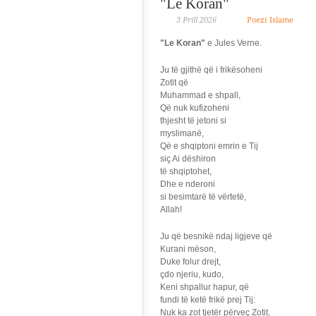
"Le Koran"
3 Prill 2026
Poezi Islame
"Le Koran"
e Jules Verne.
Ju të gjithë që i frikësoheni
Zotit që
Muhammad e shpall,
Që nuk kufizoheni
thjesht të jetoni si
myslimanë,
Që e shqiptoni emrin e Tij
siç Ai dëshiron
të shqiptohet,
Dhe e nderoni
si besimtarë të vërtetë,
Allah!
Ju që besnikë ndaj ligjeve që
Kurani mëson,
Duke folur drejt,
çdo njeriu, kudo,
Keni shpallur hapur, që
fundi të ketë frikë prej Tij:
Nuk ka zot tjetër përveç Zotit,