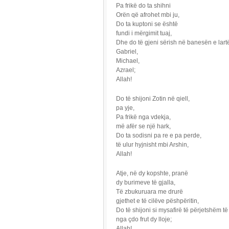
Pa frikë do ta shihni
Orën që afrohet mbi ju,
Do ta kuptoni se është
fundi i mërgimit tuaj,
Dhe do të gjeni sërish në banesën e lart
Gabriel,
Michael,
Azrael;
Allah!
Do të shijoni Zotin në qiell,
pa yje,
Pa frikë nga vdekja,
më afër se një hark,
Do ta sodisni pa re e pa perde,
të ulur hyjnisht mbi Arshin,
Allah!
Atje, në dy kopshte, pranë
dy burimeve të gjalla,
Të zbukuruara me drurë
gjethet e të cilëve pëshpëritin,
Do të shijoni si mysafirë të përjetshëm të 
nga çdo frut dy lloje;
Allah!