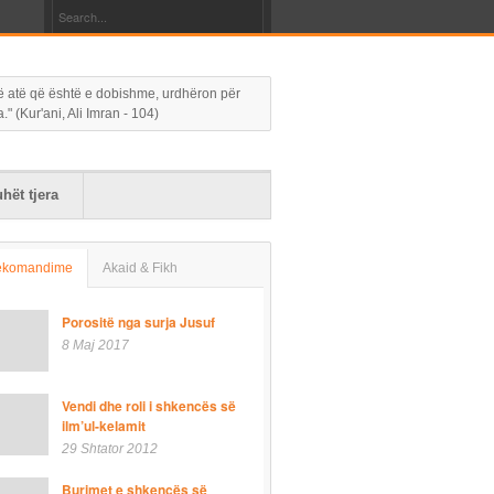
 në atë që është e dobishme, urdhëron për
 (Kur'ani, Ali Imran - 104)
hët tjera
ekomandime
Akaid & Fikh
Porositë nga surja Jusuf
8 Maj 2017
Vendi dhe roli i shkencës së
ilm’ul-kelamit
29 Shtator 2012
Burimet e shkencës së