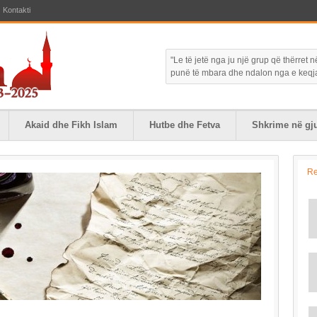
Kontakti
"Le të jetë nga ju një grup që thërret
punë të mbara dhe ndalon nga e keqja."
Akaid dhe Fikh Islam
Hutbe dhe Fetva
Shkrime në gju
R