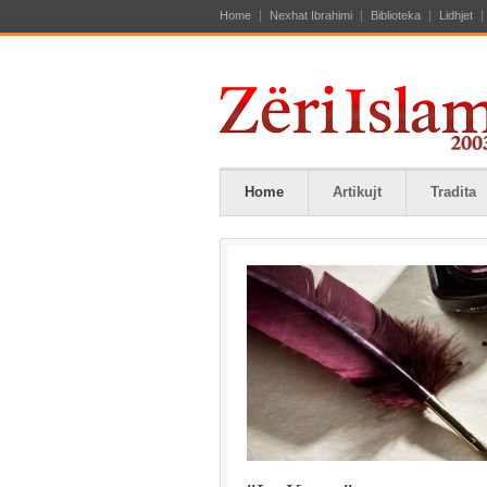
Home
Nexhat Ibrahimi
Biblioteka
Lidhjet
Home
Artikujt
Tradita