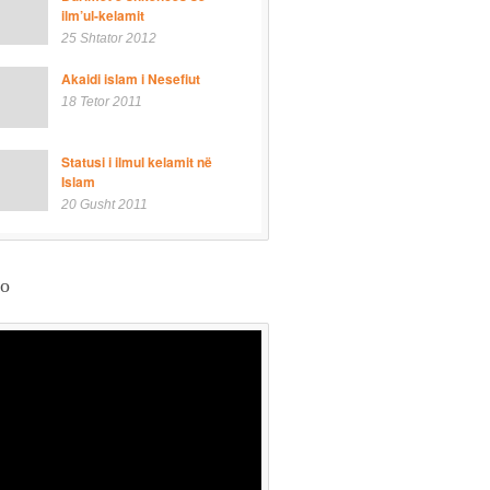
ilm’ul-kelamit
25 Shtator 2012
Akaidi islam i Nesefiut
18 Tetor 2011
Statusi i ilmul kelamit në
Islam
20 Gusht 2011
eo