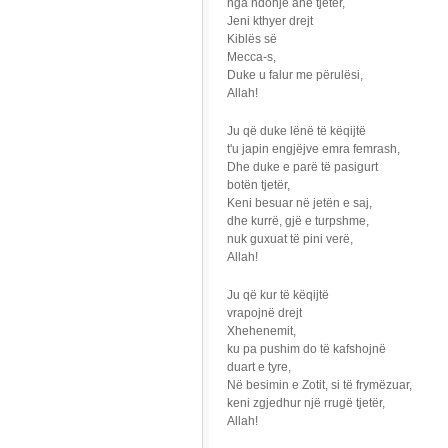
nga ndonjë anë tjetër,
Jeni kthyer drejt
Kiblës së
Mecca-s,
Duke u falur me përulësi,
Allah!
Ju që duke lënë të këqijtë
t'u japin engjëjve emra femrash,
Dhe duke e parë të pasigurt
botën tjetër,
Keni besuar në jetën e saj,
dhe kurrë, gjë e turpshme,
nuk guxuat të pini verë,
Allah!
Ju që kur të këqijtë
vrapojnë drejt
Xhehenemit,
ku pa pushim do të kafshojnë
duart e tyre,
Në besimin e Zotit, si të frymëzuar,
keni zgjedhur një rrugë tjetër,
Allah!