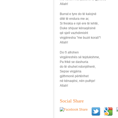
Allah!
Burrat e tyre do të kalojnë
ditë të endura me ar,
Si freskia e një ere të lehtë,
Duke shijuar kënaqësinë
që sjell vazhdimisht
virgjëresha "me buzë korali"!
Allah!
Do t'i afrohen
virgjëreshës së tejdukshme,
Pa frikë se dashuria
do të shuhet ndonjëherë,
Sepse virgjëria
gjithmonë përtërihet
në kënaqësi, nën puthje!
Allah!
Social Share