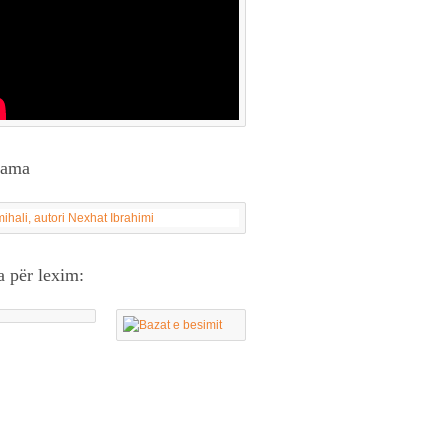
lama
a për lexim: