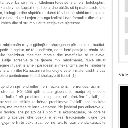
letantëve. Është mirë t’i kthehemi tërësisë islame si botëkuptim,
i kundërvihet kapitalizmit liberal dhe etikës së tij materialiste dhe
le, biologjike dhe shpirtërore duhet të vihet në shërbim të pjesës
 e tjera, duke i nxjerr ato nga izolimi i tyre formalist dhe duke i
ë kohës dhe si strumbullar të ecejakeve njerëzore.
 mbijetesën e tyre gjithnjë të shpjegohen për besimin, traditat,
 gardë të ngritur, në të kundërtën, do të ketë pasoja të rënda. Me
ke neglizhuar mësimet morale dhe metafizike të ritualeve,
 sjellje agresive të të tjerëve mbi muslimanët, duke ofruar
jegime ritualet islame i paraqesin si mekanizma për të mbetur të
se Islamin dhe Ramazanin e kundrojnë vetëm materialisht, sipas
Vid
fike perëndimore të 2-3 shekujve të fundit.[1]
 qëndron një rend edhe më i rrezikshëm, më rrënues, asimilimi
fron ai. Për këtë qëllim, ata, globalistët, madje bëjnë edhe
ta “hallall” në prodhime ushqimore, në afarizëm “hallall”, në
prezantues, shitës të këtyre prodhimeve “hallall” janë po këto
ra, me interesa të larta kamatore. Ne joshemi pas etiketave ku
to fabrika janë po ato që i njohim si eksploatuese, në dorë të
zmi gllabërues dhe vdekja e etikës tradicionale luajnë lojë
gjoja në liri të pakufizuar, por në fakt të futur brenda kafazit të