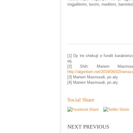
ringjallërimi, leximi, meditimi, bamirës
[1] Dy tre shekujt e fundit karakteri
etj.
[2] Shih: Mariem Masmoud
http://algoritam.net/2019/06/02/ramaz
[3] Mariem Masmoudi, po aty.
[4] Mariem Masmoudi, po aty.
Social Share
NEXT PREVIOUS