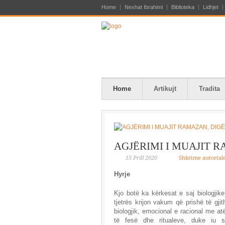
Home
Nexhat Ibrahimi
Biblioteka
Lidhjet
Home
Artikujt
Tradita
AGJËRIMI I MUAJIT 
15 Prill 2020
Shkrime autorial
Hyrje
Kjo botë ka kërkesat e saj biologjike,
tjetrës krijon vakum që prishë të gji
biologjik, emocional e racional me at
të fesë dhe ritualeve, duke iu 