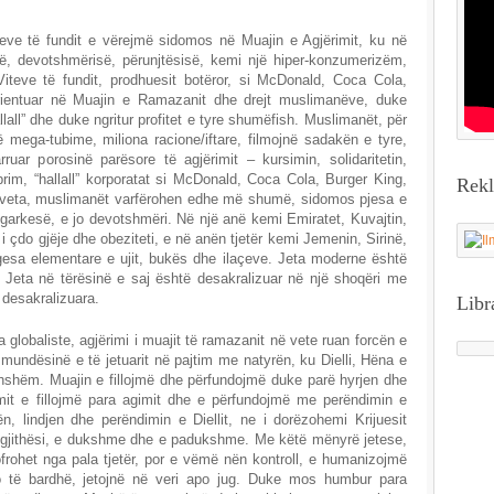
teve të fundit e vërejmë sidomos në Muajin e Agjërimit, ku në
së, devotshmërisë, përunjtësisë, kemi një hiper-konzumerizëm,
Viteve të fundit, prodhuesit botëror, si McDonald, Coca Cola,
ientuar në Muajin e Ramazanit dhe drejt muslimanëve, duke
llall” dhe duke ngritur profitet e tyre shumëfish. Muslimanët, për
në mega-tubime, miliona racione/iftare, filmojnë sadakën e tyre,
uar porosinë parësore të agjërimit – kursimin, solidaritetin,
rim, “hallall” korporatat si McDonald, Coca Cola, Burger King,
Rek
 e veta, muslimanët varfërohen edhe më shumë, sidomos pjesa e
 ngarkesë, e jo devotshmëri. Në një anë kemi Emiratet, Kuvajtin,
 i çdo gjëje dhe obeziteti, e në anën tjetër kemi Jemenin, Sirinë,
gesa elementare e ujit, bukës dhe ilaçeve. Jeta moderne është
 Jeta në tërësinë e saj është desakralizuar në një shoqëri me
 desakralizuara.
Libr
 globaliste, agjërimi i muajit të ramazanit në vete ruan forcën e
ron mundësinë e të jetuarit në pajtim me natyrën, ku Dielli, Hëna e
jithshëm. Muajin e fillojmë dhe përfundojmë duke parë hyrjen dhe
imit e fillojmë para agimit dhe e përfundojmë me perëndimin e
n, lindjen dhe perëndimin e Diellit, ne i dorëzohemi Krijuesit
në gjithësi, e dukshme dhe e padukshme. Me këtë mënyrë jetese,
frohet nga pala tjetër, por e vëmë nën kontroll, e humanizojmë
po të bardhë, jetojnë në veri apo jug. Duke mos humbur para