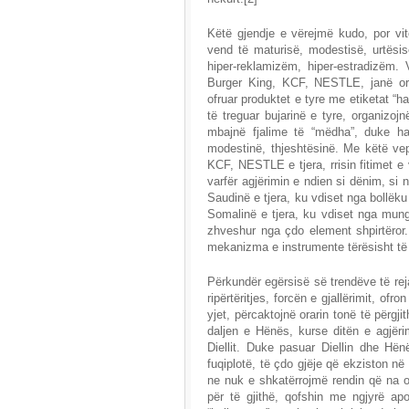
Këtë gjendje e vërejmë kudo, por vi
vend të maturisë, modestisë, urtësi
hiper-reklamizëm, hiper-estradizëm. 
Burger King, KCF, NESTLE, janë or
ofruar produktet e tyre me etiketat “ha
të treguar bujarinë e tyre, organizoj
mbajnë fjalime të “mëdha”, duke harr
modestinë, thjeshtësinë. Me këtë vep
KCF, NESTLE e tjera, rrisin fitimet
varfër agjërimin e ndien si dënim, si
Saudinë e tjera, ku vdiset nga bollëku
Somalinë e tjera, ku vdiset nga mun
zhveshur nga çdo element shpirtëror.
mekanizma e instrumente tërësisht të
Përkundër egërsisë së trendëve të reja
ripërtëritjes, forcën e gjallërimit, of
yjet, përcaktojnë orarin tonë të përg
daljen e Hënës, kurse ditën e agjër
Diellit. Duke pasuar Diellin dhe Hënë
fuqiplotë, të çdo gjëje që ekziston 
ne nuk e shkatërrojmë rendin që na o
për të gjithë, qofshin me ngjyrë a