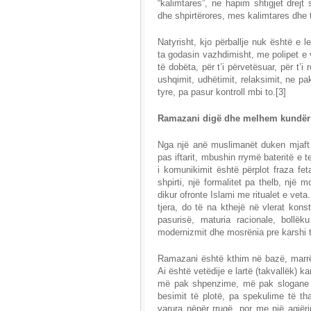
“kalimtares”, ne hapim shtigjet dre
dhe shpirtërores, mes kalimtares dhe
Natyrisht, kjo përballje nuk është e 
ta godasin vazhdimisht, me polipet e 
të dobëta, për t’i përvetësuar, për t’
ushqimit, udhëtimit, relaksimit, ne 
tyre, pa pasur kontroll mbi to.[3]
Ramazani digë dhe melhem kundër
Nga një anë muslimanët duken mjaft 
pas iftarit, mbushin rrymë bateritë e t
i komunikimit është përplot fraza fe
shpirti, një formalitet pa thelb, një
dikur ofronte Islami me ritualet e veta
tjera, do të na kthejë në vlerat kons
pasurisë, maturia racionale, bollëk
modernizmit dhe mosrënia pre karshi t
Ramazani është kthim në bazë, marr
Ai është vetëdije e lartë (takvallëk) k
më pak shpenzime, më pak slogane të
besimit të plotë, pa spekulime të t
varura nëpër rrugë, por me një agjër