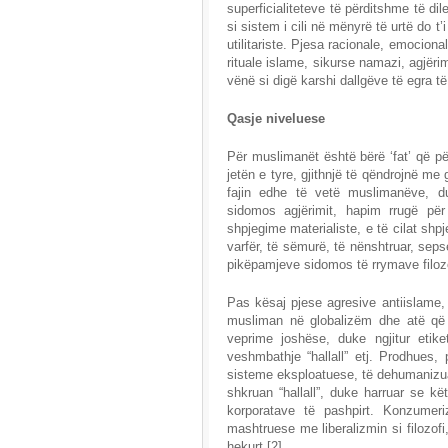
superficialiteteve të përditshme të di
si sistem i cili në mënyrë të urtë do t’
utilitariste. Pjesa racionale, emociona
rituale islame, sikurse namazi, agjërimi
vënë si digë karshi dallgëve të egra t
Qasje niveluese
Për muslimanët është bërë ‘fat’ që për
jetën e tyre, gjithnjë të qëndrojnë me
fajin edhe të vetë muslimanëve, du
sidomos agjërimit, hapim rrugë për
shpjegime materialiste, e të cilat shp
varfër, të sëmurë, të nënshtruar, sep
pikëpamjeve sidomos të rrymave filozo
Pas kësaj pjese agresive antiislame,
musliman në globalizëm dhe atë që o
veprime joshëse, duke ngjitur etike
veshmbathje “hallall” etj. Prodhues, 
sisteme eksploatuese, të dehumanizua
shkruan “hallall”, duke harruar se kë
korporatave të pashpirt. Konzumeri
mashtruese me liberalizmin si filozofi, 
hekurt.[2]