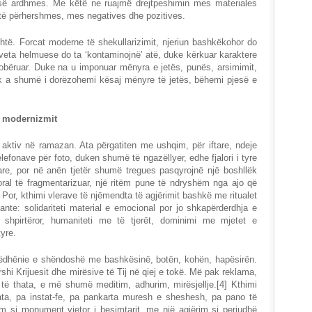
jt së ardhmes. Me këtë ne ruajmë drejtpeshimin mes materiales
 të përhershmes, mes negatives dhe pozitives.
lehtë. Forcat moderne të shekullarizimit, njeriun bashkëkohor do
veta helmuese do ta ‘kontaminojnë’ atë, duke kërkuar karaktere
i robëruar. Duke na u imponuar mënyra e jetës, punës, arsimimit,
pak a shumë i dorëzohemi kësaj mënyre të jetës, bëhemi pjesë e
 modernizmit
aktiv në ramazan. Ata përgatiten me ushqim, për iftare, ndeje
elefonave për foto, duken shumë të ngazëllyer, edhe fjalori i tyre
tare, por në anën tjetër shumë tregues pasqyrojnë një boshllëk
 moral të fragmentarizuar, një ritëm pune të ndryshëm nga ajo që
. Por, kthimi vlerave të njëmendta të agjërimit bashkë me ritualet
tante: solidariteti material e emocional por jo shkapërderdhja e
u shpirtëror, humaniteti me të tjerët, dominimi me mjetet e
yre.
ëdhënie e shëndoshë me bashkësinë, botën, kohën, hapësirën.
arshi Krijuesit dhe mirësive të Tij në qiej e tokë. Më pak reklama,
 thata, e më shumë meditim, adhurim, mirësjellje.[4] Kthimi
hata, pa instat-fe, pa pankarta muresh e sheshesh, pa pano të
im si monument vjetor i besimtarit, me një agjërim si periudhë