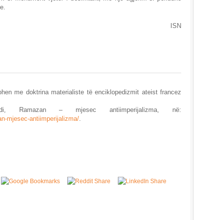
ie.
ISN
zohen me doktrina materialiste të enciklopedizmit ateist francez
i, Ramazan – mjesec antiimperijalizma, në:
an-mjesec-antiimperijalizma/
.