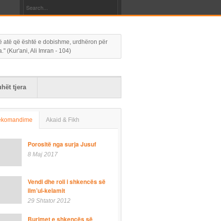
 në atë që është e dobishme, urdhëron për
 (Kur'ani, Ali Imran - 104)
hët tjera
ekomandime
Akaid & Fikh
Porositë nga surja Jusuf
8 Maj 2017
Vendi dhe roli i shkencës së
ilm’ul-kelamit
29 Shtator 2012
Burimet e shkencës së