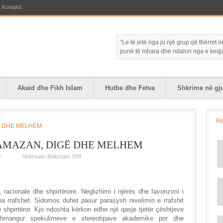
Kontakti
"Le të jetë nga ju një grup që thërret
punë të mbara dhe ndalon nga e keqja."
Akaid dhe Fikh Islam
Hutbe dhe Fetva
Shkrime në gju
R
RAMAZAN, DIGË DHE MELHEM
e
Shkruan: Shkruan: ISN
 racionale dhe shpirtërore. Neglizhimi i njërës dhe favorizimi i
tha rrafshet. Sidomos duhet pasur parasysh nivelimin e rrafshit
ë shpirtëror. Kjo ndoshta kërkon edhe një qasje tjetër çështjeve
shmangur spekulimeve e stereotipave akademike por dhe