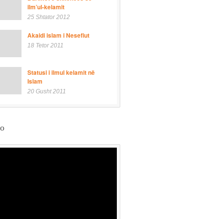
ilm’ul-kelamit
25 Shtator 2012
Akaidi islam i Nesefiut
18 Tetor 2011
Statusi i ilmul kelamit në
Islam
20 Gusht 2011
eo