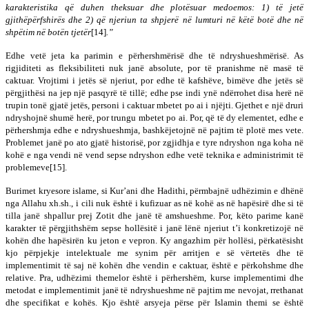
karakteristika që duhen theksuar dhe plotësuar medoemos: 1) të jetë
gjithëpërfshirës dhe 2) që njeriun ta shpjerë në lumturi në këtë botë dhe në
shpëtim në botën tjetër
[14]
.”
Edhe vetë jeta ka parimin e përhershmërisë dhe të ndryshueshmërisë. As
rigjiditeti as fleksibiliteti nuk janë absolute, por të pranishme në masë të
caktuar. Vrojtimi i jetës së njeriut, por edhe të kafshëve, bimëve dhe jetës së
përgjithësi na jep një pasqyrë të tillë; edhe pse indi ynë ndërrohet disa herë në
trupin tonë gjatë jetës, personi i caktuar mbetet po ai i njëjti. Gjethet e një druri
ndryshojnë shumë herë, por trungu mbetet po ai. Por, që të dy elementet, edhe e
përhershmja edhe e ndryshueshmja, bashkëjetojnë në pajtim të plotë mes vete.
Problemet janë po ato gjatë historisë, por zgjidhja e tyre ndryshon nga koha në
kohë e nga vendi në vend sepse ndryshon edhe vetë teknika e administrimit të
problemeve[15].
Burimet kryesore islame, si Kur’ani dhe Hadithi, përmbajnë udhëzimin e dhënë
nga Allahu xh.sh., i cili nuk është i kufizuar as në kohë as në hapësirë dhe si të
tilla janë shpallur prej Zotit dhe janë të amshueshme. Por, këto parime kanë
karakter të përgjithshëm sepse hollësitë i janë lënë njeriut t’i konkretizojë në
kohën dhe hapësirën ku jeton e vepron. Ky angazhim për hollësi, përkatësisht
kjo përpjekje intelektuale me synim për arritjen e së vërtetës dhe të
implementimit të saj në kohën dhe vendin e caktuar, është e përkohshme dhe
relative. Pra, udhëzimi themelor është i përhershëm, kurse implementimi dhe
metodat e implementimit janë të ndryshueshme në pajtim me nevojat, rrethanat
dhe specifikat e kohës. Kjo është arsyeja përse për Islamin themi se është