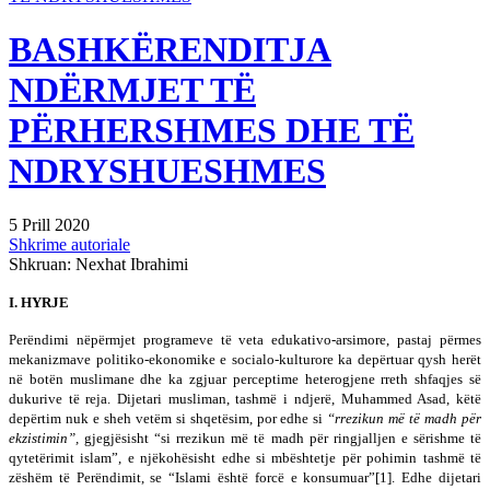
BASHKËRENDITJA
NDËRMJET TË
PËRHERSHMES DHE TË
NDRYSHUESHMES
5 Prill 2020
Shkrime autoriale
Shkruan: Nexhat Ibrahimi
I. HYRJE
Perëndimi nëpërmjet programeve të veta edukativo-arsimore, pastaj përmes
mekanizmave politiko-ekonomike e socialo-kulturore ka depërtuar qysh herët
në botën muslimane dhe ka zgjuar perceptime heterogjene rreth shfaqjes së
dukurive të reja. Dijetari musliman, tashmë i ndjerë, Muhammed Asad, këtë
depërtim nuk e sheh vetëm si shqetësim, por edhe si
“rrezikun më të madh për
ekzistimin”,
gjegjësisht “si rrezikun më të madh për ringjalljen e sërishme të
qytetërimit islam”, e njëkohësisht edhe si mbështetje për pohimin tashmë të
zëshëm të Perëndimit, se “Islami është forcë e konsumuar”[1]. Edhe dijetari