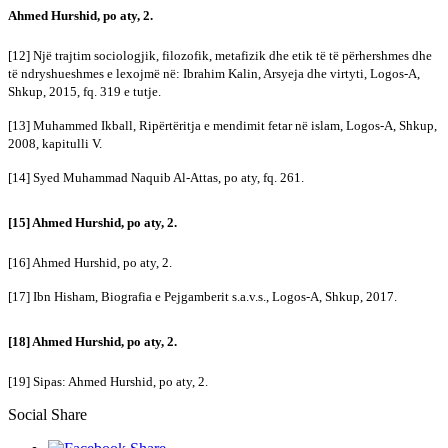
Ahmed Hurshid, po aty, 2.
[12] Një trajtim sociologjik, filozofik, metafizik dhe etik të të përhershmes dhe
të ndryshueshmes e lexojmë në: Ibrahim Kalin, Arsyeja dhe virtyti, Logos-A,
Shkup, 2015, fq. 319 e tutje.
[13] Muhammed Ikball, Ripërtëritja e mendimit fetar në islam, Logos-A, Shkup,
2008, kapitulli V.
[14] Syed Muhammad Naquib Al-Attas, po aty, fq. 261.
[15] Ahmed Hurshid, po aty, 2.
[16] Ahmed Hurshid, po aty, 2.
[17] Ibn Hisham, Biografia e Pejgamberit s.a.v.s., Logos-A, Shkup, 2017.
[18] Ahmed Hurshid, po aty, 2.
[19] Sipas: Ahmed Hurshid, po aty, 2.
Social Share