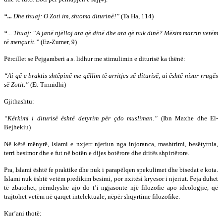
“...
Dhe thuaj: O Zoti im, shtoma diturinë!”
(Ta Ha, 114)
“
... Thuaj: “A janë njëlloj ata që dinë dhe ata që nuk dinë? Mësim marrin vetëm
të mençurit.”
(Ez-Zumer, 9)
Përcillet se Pejgamberi a.s. lidhur me stimulimin e diturisë ka thënë:
“Ai që e braktis shtëpinë me qëllim të arritjes së diturisë, ai është nisur rrugës
së Zotit.”
(Et-Tirmidhi)
Gjithashtu:
“Kërkimi i diturisë është detyrim për çdo musliman.”
(Ibn Maxhe dhe El-
Bejhekiu)
Në këtë mënyrë, Islami e nxjerr njeriun nga injoranca, mashtrimi, besëtytnia,
terri besimor dhe e fut në botën e dijes botërore dhe dritës shpirtërore.
Pra, Islami është fe praktike dhe nuk i parapëlqen spekulimet dhe bisedat e kota.
Islami nuk është vetëm predikim besimi, por nxitësi kryesor i njeriut. Feja duhet
të zbatohet, përndryshe ajo do t’i ngjasonte një filozofie apo ideologjie, që
trajtohet vetëm në qarqet intelektuale, nëpër shqyrtime filozofike.
Kur’ani thotë: