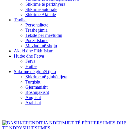
Shkrime të përkthyera
Shkrime autoriale
Shkrime Aktuale
Tradita
Personalitete
Trashegimia
Tekste për mevludin
Poezi Islame
Mevludi në shqip
Akaid dhe Fikh Islam
Hutbe dhe Fetva
Fetva
Hutbe
Shkrime në gjuhët tjera
Shkrime në gjuhët tjera
Turqisht
Gjermanisht
Boshnjakisht
Anglisht
Arabisht