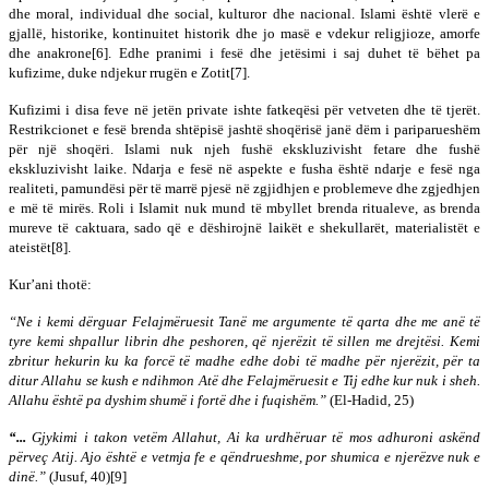
dhe moral, individual dhe social, kulturor dhe nacional. Islami është vlerë e
gjallë, historike, kontinuitet historik dhe jo masë e vdekur religjioze, amorfe
dhe anakrone[6]. Edhe pranimi i fesë dhe jetësimi i saj duhet të bëhet pa
kufizime, duke ndjekur rrugën e Zotit[7].
Kufizimi i disa feve në jetën private ishte fatkeqësi për vetveten dhe të tjerët.
Restrikcionet e fesë brenda shtëpisë jashtë shoqërisë janë dëm i pariparueshëm
për një shoqëri. Islami nuk njeh fushë ekskluzivisht fetare dhe fushë
ekskluzivisht laike. Ndarja e fesë në aspekte e fusha është ndarje e fesë nga
realiteti, pamundësi për të marrë pjesë në zgjidhjen e problemeve dhe zgjedhjen
e më të mirës. Roli i Islamit nuk mund të mbyllet brenda ritualeve, as brenda
mureve të caktuara, sado që e dëshirojnë laikët e shekullarët, materialistët e
ateistët[8].
Kur’ani thotë:
“
Ne i kemi dërguar Felajmëruesit Tanë me argumente të qarta dhe me anë të
tyre kemi shpallur librin dhe peshoren, që njerëzit të sillen me drejtësi. Kemi
zbritur hekurin ku ka forcë të madhe edhe dobi të madhe për njerëzit, për ta
ditur Allahu se kush e ndihmon Atë dhe Felajmëruesit e Tij edhe kur nuk i sheh.
Allahu është pa dyshim shumë i fortë dhe i fuqishëm.”
(El-Hadid, 25)
“...
Gjykimi i takon vetëm Allahut, Ai ka urdhëruar të mos adhuroni askënd
përveç Atij. Ajo është e vetmja fe e qëndrueshme, por shumica e njerëzve nuk e
dinë.”
(Jusuf, 40)[9]