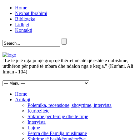
Home
Nexhat Ibrahimi
Biblioteka
Lidhjet
Kontakti
"Le të jetë nga ju një grup që thërret në atë që është e dobishme,
urdhëron për punë të mbara dhe ndalon nga e keqja." (Kur'ani, Ali
Imran - 104)
Home
Artikujt
Polemika, recensione, shqyrtime, intervista
Kuriozitete
Shkrime për fëmijë dhe të rinjë
Intervista
Lajme
Femra dhe Familja muslimane
Shkrime të bashkëpunëtorëve