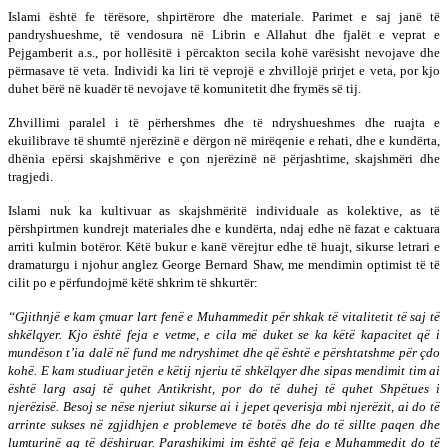
Islami është fe tërësore, shpirtërore dhe materiale. Parimet e saj janë të
pandryshueshme, të vendosura në Librin e Allahut dhe fjalët e veprat e
Pejgamberit a.s., por hollësitë i përcakton secila kohë varësisht nevojave dhe
përmasave të veta. Individi ka liri të veprojë e zhvillojë prirjet e veta, por kjo
duhet bërë në kuadër të nevojave të komunitetit dhe frymës së tij.
Zhvillimi paralel i të përhershmes dhe të ndryshueshmes dhe ruajta e
ekuilibrave të shumtë njerëzinë e dërgon në mirëqenie e rehati, dhe e kundërta,
dhënia epërsi skajshmërive e çon njerëzinë në përjashtime, skajshmëri dhe
tragjedi.
Islami nuk ka kultivuar as skajshmëritë individuale as kolektive, as të
përshpirtmen kundrejt materiales dhe e kundërta, ndaj edhe në fazat e caktuara
arriti kulmin botëror. Këtë bukur e kanë vërejtur edhe të huajt, sikurse letrari e
dramaturgu i njohur anglez George Bernard Shaw, me mendimin optimist të të
cilit po e përfundojmë këtë shkrim të shkurtër:
“Gjithnjë e kam çmuar lart fenë e Muhammedit për shkak të vitalitetit të saj të
shkëlqyer. Kjo është feja e vetme, e cila më duket se ka këtë kapacitet që i
mundëson t’ia dalë në fund me ndryshimet dhe që është e përshtatshme për çdo
kohë. E kam studiuar jetën e këtij njeriu të shkëlqyer dhe sipas mendimit tim ai
është larg asaj të quhet Antikrisht, por do të duhej të quhet Shpëtues i
njerëzisë. Besoj se nëse njeriut sikurse ai i jepet qeverisja mbi njerëzit, ai do të
arrinte sukses në zgjidhjen e problemeve të botës dhe do të sillte paqen dhe
lumturinë aq të dëshiruar. Parashikimi im është që feja e Muhammedit do të