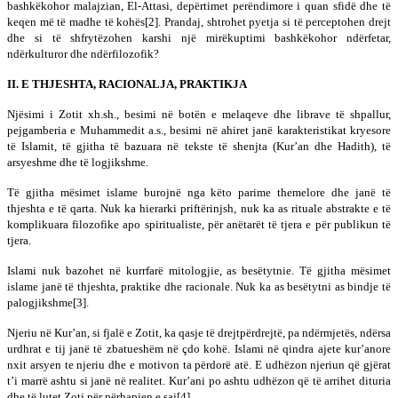
bashkëkohor malajzian, El-Attasi, depërtimet perëndimore i quan sfidë dhe të
keqen më të madhe të kohës[2]. Prandaj, shtrohet pyetja si të perceptohen drejt
dhe si të shfrytëzohen karshi një mirëkuptimi bashkëkohor ndërfetar,
ndërkulturor dhe ndërfilozofik?
II. E THJESHTA, RACIONALJA, PRAKTIKJA
Njësimi i Zotit xh.sh., besimi në botën e melaqeve dhe librave të shpallur,
pejgamberia e Muhammedit a.s., besimi në ahiret janë karakteristikat kryesore
të Islamit, të gjitha të bazuara në tekste të shenjta (Kur’an dhe Hadith), të
arsyeshme dhe të logjikshme.
Të gjitha mësimet islame burojnë nga këto parime themelore dhe janë të
thjeshta e të qarta. Nuk ka hierarki priftërinjsh, nuk ka as rituale abstrakte e të
komplikuara filozofike apo spiritualiste, për anëtarët të tjera e për publikun të
tjera.
Islami nuk bazohet në kurrfarë mitologjie, as besëtytnie. Të gjitha mësimet
islame janë të thjeshta, praktike dhe racionale. Nuk ka as besëtytni as bindje të
palogjikshme[3].
Njeriu në Kur’an, si fjalë e Zotit, ka qasje të drejtpërdrejtë, pa ndërmjetës, ndërsa
urdhrat e tij janë të zbatueshëm në çdo kohë. Islami në qindra ajete kur’anore
nxit arsyen te njeriu dhe e motivon ta përdorë atë. E udhëzon njeriun që gjërat
t’i marrë ashtu si janë në realitet. Kur’ani po ashtu udhëzon që të arrihet dituria
dhe të lutet Zoti për përhapjen e saj[4].