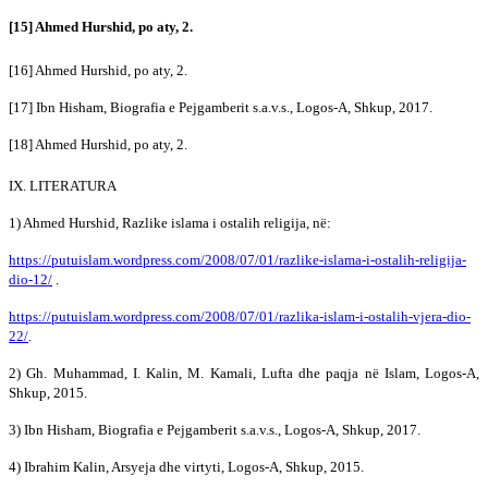
[15] Ahmed Hurshid, po aty, 2.
[16] Ahmed Hurshid, po aty, 2.
[17] Ibn Hisham, Biografia e Pejgamberit s.a.v.s., Logos-A, Shkup, 2017.
[18] Ahmed Hurshid, po aty, 2.
IX. LITERATURA
1) Ahmed Hurshid, Razlike islama i ostalih religija, në:
https://putuislam.wordpress.com/2008/07/01/razlike-islama-i-ostalih-religija-
dio-12/
.
https://putuislam.wordpress.com/2008/07/01/razlika-islam-i-ostalih-vjera-dio-
22/
.
2) Gh. Muhammad, I. Kalin, M. Kamali, Lufta dhe paqja në Islam, Logos-A,
Shkup, 2015.
3) Ibn Hisham, Biografia e Pejgamberit s.a.v.s., Logos-A, Shkup, 2017.
4) Ibrahim Kalin, Arsyeja dhe virtyti, Logos-A, Shkup, 2015.