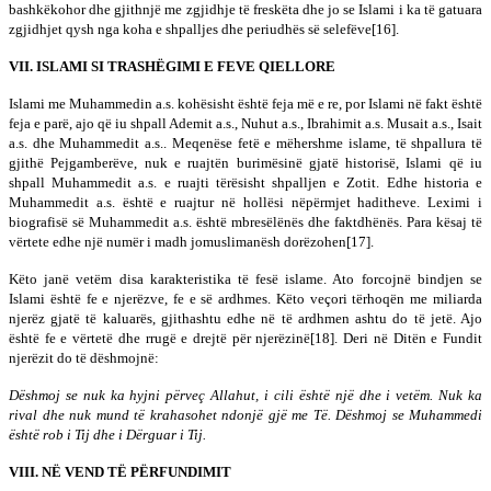
bashkëkohor dhe gjithnjë me zgjidhje të freskëta dhe jo se Islami i ka të gatuara
zgjidhjet qysh nga koha e shpalljes dhe periudhës së selefëve[16].
VII. ISLAMI SI TRASHËGIMI E FEVE QIELLORE
Islami me Muhammedin a.s. kohësisht është feja më e re, por Islami në fakt është
feja e parë, ajo që iu shpall Ademit a.s., Nuhut a.s., Ibrahimit a.s. Musait a.s., Isait
a.s. dhe Muhammedit a.s.. Meqenëse fetë e mëhershme islame, të shpallura të
gjithë Pejgamberëve, nuk e ruajtën burimësinë gjatë historisë, Islami që iu
shpall Muhammedit a.s. e ruajti tërësisht shpalljen e Zotit. Edhe historia e
Muhammedit a.s. është e ruajtur në hollësi nëpërmjet haditheve. Leximi i
biografisë së Muhammedit a.s. është mbresëlënës dhe faktdhënës. Para kësaj të
vërtete edhe një numër i madh jomuslimanësh dorëzohen[17].
Këto janë vetëm disa karakteristika të fesë islame. Ato forcojnë bindjen se
Islami është fe e njerëzve, fe e së ardhmes. Këto veçori tërhoqën me miliarda
njerëz gjatë të kaluarës, gjithashtu edhe në të ardhmen ashtu do të jetë. Ajo
është fe e vërtetë dhe rrugë e drejtë për njerëzinë[18]. Deri në Ditën e Fundit
njerëzit do të dëshmojnë:
Dëshmoj se nuk ka hyjni përveç Allahut, i cili është një dhe i vetëm. Nuk ka
rival dhe nuk mund të krahasohet ndonjë gjë me Të. Dëshmoj se Muhammedi
është rob i Tij dhe i Dërguar i Tij.
VIII. NË VEND TË PËRFUNDIMIT