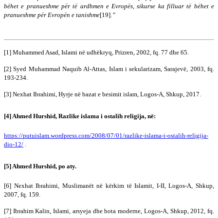
bëhet e pranueshme për të ardhmen e Evropës, sikurse ka filluar të bëhet e
pranueshme për Evropën e tanishme
[19]
.”
[1] Muhammed Asad, Islami në udhëkryq, Prizren, 2002, fq. 77 dhe 65.
[2] Syed Muhammad Naquib Al-Attas, Islam i sekularizam, Sarajevë, 2003, fq.
193-234.
[3] Nexhat Ibrahimi, Hyrje në bazat e besimit islam, Logos-A, Shkup, 2017.
[4] Ahmed Hurshid, Razlike islama i ostalih religija, në:
https://putuislam.wordpress.com/2008/07/01/razlike-islama-i-ostalih-religija-
dio-12/
.
[5] Ahmed Hurshid, po aty.
[6] Nexhat Ibrahimi, Muslimanët në kërkim të Islamit, I-II, Logos-A, Shkup,
2007, fq. 159.
[7] Ibrahim Kalin, Islami, arsyeja dhe bota moderne, Logos-A, Shkup, 2012, fq.