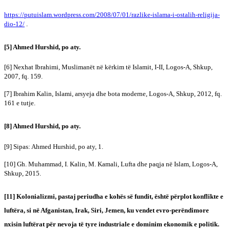
https://putuislam.wordpress.com/2008/07/01/razlike-islama-i-ostalih-religija-
dio-12/
.
[5] Ahmed Hurshid, po aty.
[6] Nexhat Ibrahimi, Muslimanët në kërkim të Islamit, I-II, Logos-A, Shkup,
2007, fq. 159.
[7] Ibrahim Kalin, Islami, arsyeja dhe bota moderne, Logos-A, Shkup, 2012, fq.
161 e tutje.
[8] Ahmed Hurshid, po aty.
[9] Sipas: Ahmed Hurshid, po aty, 1.
[10] Gh. Muhammad, I. Kalin, M. Kamali, Lufta dhe paqja në Islam, Logos-A,
Shkup, 2015.
[11] Kolonializmi, pastaj periudha e kohës së fundit, është përplot konflikte e
luftëra, si në Afganistan, Irak, Siri, Jemen, ku vendet evro-perëndimore
nxisin luftërat për nevoja të tyre industriale e dominim ekonomik e politik.