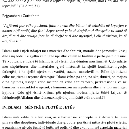
“...
dhe hani e pini, por mos e teproni, sepse Ai, njëmend, nuk i do ata që e
teprojnë.”
(El-A’raf, 31)
Pejgamberi i Zotit thotë:
“Agjëroni por edhe pushoni, falni namaz dhe bëhuni të zellshëm në kryerjen e
namazit (të natës) dhe flini. Sepse trupi yt ka të drejtë te ti dhe sytë e tu kanë të
drejtë te ti dhe gruaja jote ka të drejtë te ti dhe mysafiri, i cili të viziton, ka të
drejtë te ti.”
Islami nuk i njeh ndarjet mes materies dhe shpirtit, moralit dhe jomoralit, kësaj
dhe asaj bote. Të gjitha këto janë një dhe vetëm së bashku e përbëjnë plotësinë.
Të kuptuarit e ndarë të Islamit ia ul vlerën dhe dëmton muslimanët. Çdo ndarje
mes shpirtërores dhe materiales gjatë historisë ka sjellë konflikte, ngecje,
fatkeqësi, i ka sjellë njerëzimit varfëri, trazira, moszhvillim. Edhe djathtizmi
edhe majtizmi i tepruar dëmtojnë. Islami është pa anë, pa skajshmëri, pa majtas
e pa djathtas, ushqen edhe materialen edhe shpirtëroren, përkatësisht i vë në
baraspeshë instinktet e njeriut, i harmonizon me mjedisin dhe i pajton me ligjet
hyjnore. Çdo gjë është krijuar për njeriun, ndërsa njeriu është krijuar të
falënderojë Allahun dhe të menaxhojë drejt mirësitë e dhuruara[5].
IV. ISLAMI – MËNYRË E PLOTË E JETËS
Islami nuk është fe e kufizuar, as e bazuar në koncepte të kufizuara të jetës
private dhe shoqërore, individuale dhe grupore, por është mënyrë e plotë e jetës,
e pranishme në çdo fushë të jetës, në politikë dhe ekonomi, në aspektin material