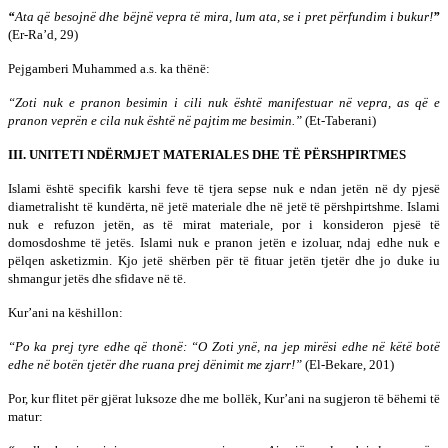
“
Ata që besojnë dhe bëjnë vepra të mira, lum ata, se i pret përfundim i bukur!
”
(Er-Ra’d, 29)
Pejgamberi Muhammed a.s. ka thënë:
“Zoti nuk e pranon besimin i cili nuk është manifestuar në vepra, as që e
pranon veprën e cila nuk është në pajtim me besimin.”
(Et-Taberani)
III. UNITETI NDËRMJET MATERIALES DHE TË PËRSHPIRTMES
Islami është specifik karshi feve të tjera sepse nuk e ndan jetën në dy pjesë
diametralisht të kundërta, në jetë materiale dhe në jetë të përshpirtshme. Islami
nuk e refuzon jetën, as të mirat materiale, por i konsideron pjesë të
domosdoshme të jetës. Islami nuk e pranon jetën e izoluar, ndaj edhe nuk e
pëlqen asketizmin. Kjo jetë shërben për të fituar jetën tjetër dhe jo duke iu
shmangur jetës dhe sfidave në të.
Kur’ani na këshillon:
“
Po ka prej tyre edhe që thonë: “O Zoti ynë, na jep mirësi edhe në këtë botë
edhe në botën tjetër dhe ruana prej dënimit me zjarr!”
(El-Bekare, 201)
Por, kur flitet për gjërat luksoze dhe me bollëk, Kur’ani na sugjeron të bëhemi të
matur: