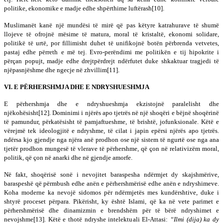
politike, ekonomike e madje edhe shpërthime luftërash[10].
Muslimanët kanë një mundësi të mirë që pas këtyre katrahurave të shumë
llojeve të ofrojnë mësime të matura, moral të kristaltë, ekonomi solidare,
politikë të urtë, por fillimisht duhet të unifikojnë botën përbrenda vetvetes,
pastaj edhe përreth e më tej. Evro-perëndimi me politikën e tij hipokrite i
përçan popujt, madje edhe drejtpërdrejt ndërfutet duke shkaktuar tragjedi të
njëpasnjëshme dhe ngecje në zhvillim[11].
VI. E PËRHERSHMJA DHE E NDRYSHUESHMJA
E përhershmja dhe e ndryshueshmja ekzistojnë paralelisht dhe
njëkohësisht[12]. Dominimi i njërës apo tjetrës në një shoqëri e bëjnë shoqërinë
të pamundur, përkatësisht të pamjaftueshme, të brishtë, jofunksionale. Këtë e
vërejmë tek ideologjitë e ndryshme, të cilat i japin epërsi njërës apo tjetrës.
ndërsa kjo gjendje nga njëra anë prodhon ose një sistem të ngurtë ose nga ana
tjetër prodhon mungesë të vlerave të përhershme, që çon në relativizëm moral,
politik, që çon në anarki dhe në gjendje amorfe.
Në fakt, shoqërisë sonë i nevojitet baraspesha ndërmjet dy skajshmërive,
baraspeshë që përmbush edhe anën e përhershmërisë edhe anën e ndryshimeve.
Koha moderne ka nevojë sidomos për ndërmjetës mes kundërshtive, duke i
shtyrë proceset përpara. Pikërisht, ky është Islami, që ka në vete parimet e
përhershmërisë dhe dinamizmin e brendshëm për të bërë ndryshimet e
nevojshme[13]. Këtë e thotë ndryshe intelektuali El-Attasi:
“Ilmi (dija) ka dy