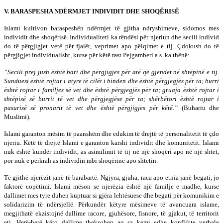
V. BARASPESHA NDËRMJET INDIVIDIT DHE SHOQËRISË
Islami kultivon baraspeshën ndërmjet të gjitha ndryshimeve, sidomos mes
individit dhe shoqërisë. Individualiteti ka rëndësi për njeriun dhe secili individ
do të përgjigjet vetë për fjalët, veprimet apo pëlqimet e tij. Çdokush do të
përgjigjet individualisht, kurse për këtë rast Pejgamberi a.s. ka thënë:
“Secili prej jush është bari dhe përgjigjes për atë që gjendet në shtëpinë e tij.
Sunduesi është rojtar i atyre të cilët i binden dhe është përgjegjës për ta; burri
është rojtar i familjes së vet dhe është përgjegjës për ta; gruaja është rojtar i
shtëpisë së burrit të vet dhe përgjegjëse për ta; shërbëtori është rojtar i
pasurisë së pronarit të vet dhe është përgjigjes për këtë.”
(Buhariu dhe
Muslimi).
Islami garanton mësim të paanshëm dhe edukim të drejtë të personalitetit të çdo
njeriu. Këtë të drejtë Islami e garanton karshi individit dhe komunitetit. Islami
nuk është kundër individit, as asimilimit të tij në një shoqëri apo në një shtet,
por nuk e përkrah as individin mbi shoqërinë apo shtetin.
Të gjithë njerëzit janë të barabartë. Ngjyra, gjuha, raca apo etnia janë begati, jo
faktorë copëtimi. Islami mëson se njerëzia është një familje e madhe, kurse
dallimet mes tyre duhen kuptuar si gjëra lehtësuese dhe begati për komunikim e
solidarizim të ndërsjellë. Përkundër këtyre mësimeve të avancuara islame,
megjithatë ekzistojnë dallime racore, gjuhësore, fisnore, të gjakut, të territorit
etj. Herë-herë këto dallime theksohen aq sa kemi edhe konflikte verbale