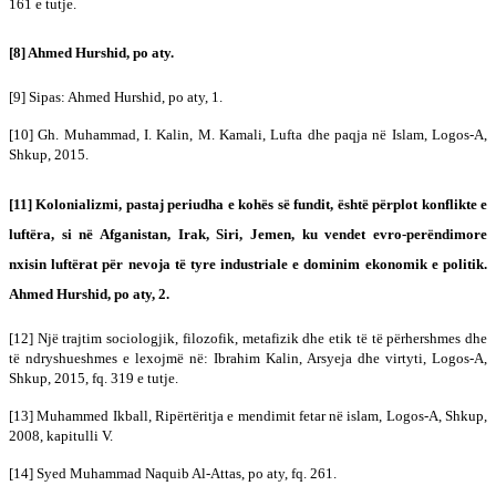
161 e tutje.
[8] Ahmed Hurshid, po aty.
[9] Sipas: Ahmed Hurshid, po aty, 1.
[10] Gh. Muhammad, I. Kalin, M. Kamali, Lufta dhe paqja në Islam, Logos-A,
Shkup, 2015.
[11] Kolonializmi, pastaj periudha e kohës së fundit, është përplot konflikte e
luftëra, si në Afganistan, Irak, Siri, Jemen, ku vendet evro-perëndimore
nxisin luftërat për nevoja të tyre industriale e dominim ekonomik e politik.
Ahmed Hurshid, po aty, 2.
[12] Një trajtim sociologjik, filozofik, metafizik dhe etik të të përhershmes dhe
të ndryshueshmes e lexojmë në: Ibrahim Kalin, Arsyeja dhe virtyti, Logos-A,
Shkup, 2015, fq. 319 e tutje.
[13] Muhammed Ikball, Ripërtëritja e mendimit fetar në islam, Logos-A, Shkup,
2008, kapitulli V.
[14] Syed Muhammad Naquib Al-Attas, po aty, fq. 261.