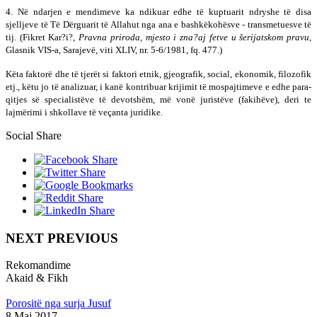
4. Në ndarjen e mendimeve ka ndikuar edhe të kup­tua­rit ndryshe të disa
sjelljeve të Të Dërguarit të Alla­hut nga ana e bashkëkohësve - transmetuesve të
tij. (Fikret Kar?i?,
Pravna priroda, mjesto i zna
?
aj fetve u
š
erijatskom pravu
,
Glasnik VIS-a, Sarajevë, viti XLIV, nr. 5-6/1981, fq. 477.)
Këta faktorë dhe të tjerët si faktori etnik, gjeografik, so­cial, ekonomik, filozofik
etj., këtu jo të analizuar, i kanë kontribuar krijimit të mospajtimeve e edhe pa­ra­
qit­jes së specialistëve të devotshëm, më vonë juristëve (fa­ki­hëve), deri te
lajmërimi i shkollave të veçanta juridike.
Social Share
NEXT PREVIOUS
Rekomandime
Akaid & Fikh
Porositë nga surja Jusuf
8 Maj 2017