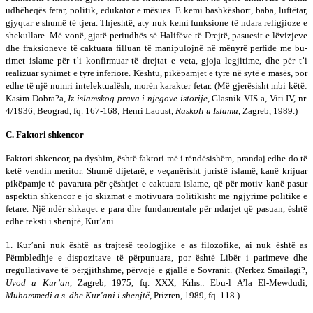
udhëheqës fetar, politik, edu­ka­tor e mësues. E kemi bashkëshort, baba, luftëtar,
gjyqtar e shumë të tjera. Thjeshtë, aty nuk kemi funksione të nda­ra religjioze e
shekullare. Më vonë, gjatë periudhës së Ha­lifëve të Drejtë, pasuesit e lëvizjeve
dhe fraksioneve të cak­tuara filluan të manipulojnë në mënyrë perfide me bu­
rimet islame për t’i kon­firmuar të drejtat e veta, gjoja le­gjitime, dhe për t’i
realizuar synimet e tyre inferiore. Kështu, pikëpamjet e tyre në sytë e masës, por
edhe të një numri intelektualësh, morën ka­rakter fetar. (Më gjerësisht mbi këtë:
Kasim Dobra?a,
Iz islamskog prava i njegove istorije
, Glasnik VIS-a, Viti IV, nr.
4/1936, Beograd, fq. 167-168; Henri Laoust,
Raskoli u Islamu
, Zagreb, 1989.)
C. Faktori shkencor
Faktori shkencor, pa dyshim, është faktori më i rën­dë­­sishëm, prandaj edhe do të
ketë vendin meritor. Shumë dije­tarë, e veçanërisht juristë islamë, kanë krijuar
pikë­pamje të pavarura për çështjet e caktuara islame, që për motiv kanë pasur
aspektin shkencor e jo skizmat e mo­tivuara politikisht me ngjyrime politike e
fetare. Një ndër shkaqet e para dhe fundamentale për ndarjet që pa­su­an, është
edhe teksti i shenjtë, Kur’ani.
1. Kur’ani nuk është as trajtesë teologjike e as filo­zo­­fike, ai nuk është as
Përmbledhje e dispozitave të për­pu­nuara, por është Libër i parimeve dhe
rregullativave të përgjithshme, përvojë e gjallë e Sovranit. (Nerkez Smailagi?,
Uvod u Kur’an
, Zagreb, 1975, fq. XXX; Krhs.: Ebu-l A’la El-Mewdudi,
Muhammedi a.s.
dhe Kur’ani i shenjtë
, Prizren, 1989, fq. 118.)