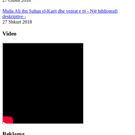
27 Gusht 2018
Mulla Ali ibn Sultan el-Karij dhe veprat e tij - Një bibliografi
deskriptive -
27 Shkurt 2018
Video
Reklama