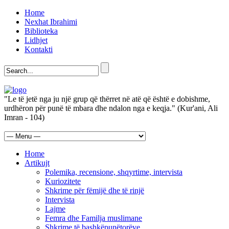
Home
Nexhat Ibrahimi
Biblioteka
Lidhjet
Kontakti
"Le të jetë nga ju një grup që thërret në atë që është e dobishme,
urdhëron për punë të mbara dhe ndalon nga e keqja." (Kur'ani, Ali
Imran - 104)
Home
Artikujt
Polemika, recensione, shqyrtime, intervista
Kuriozitete
Shkrime për fëmijë dhe të rinjë
Intervista
Lajme
Femra dhe Familja muslimane
Shkrime të bashkëpunëtorëve