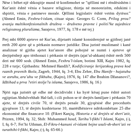
Nëse i bëhet një shkoqitje mund të konfirmohet se “që­llimi më i rëndësishëm i
Kur’anit është vënia e ba­za­ve religjioze, thirrja në monoteizëm, edukimi i
shpirtit, vë­nia e parimeve morale. Qëllimi legjislativ është vetëm dy­tësor.”
(Ahmed Emin,
Fexhru-l-islam
, cituar sipas: Georges G. Corm,
Prilog prou
?
avanju multikonfesionalnih dru
š
tva – dru
š
veno pravne i politi
?
ke zajednice
religioznog pluralizma
, Sarajevo, 1977, fq. 178 e më tej.)
Prej mbi 6000 ajeteve në Kur’an, dijetarët islamë kon­­siderojnë se gjithsej janë
rreth 200 ajete që u për­ka­sin nor­mave juridike. Disa juristë muslimanë i kanë
ana­li­zuar të gjitha ajetet kur’anore dhe pohojnë se numri i aje­teve që
drejtpërdrejt apo tërthorazi i përkasin të drej­tës (ajat’ul-ahkam) është rreth 500
deri më 600 sosh. (Ahmed Emin,
Fexhru’l-islam
, botimi XIII, Kajro 1982, fq.
228 e tutje; Gjith­ashtu: Mehmed Handži?,
Kodificiranje
š
erijatskog prava kod
raz­nih pravnih
š
kola
, Zagreb, 1944, fq. 3-4; Ebu Zehre,
Ebu Hanife
- ha­ja­tu­hu
ve asruhu, ara’uhu ve fikhuhu,
(Kajro), 1976, fq. 147 dhe Ibrahim Dža­nanovi?,
Id
ž
tihad u prva
?
etiri stolje
?
a islama
, Sarajevo, 1986, fq. 16.)
Njëri nga juristët që edhe më decidivisht i ka hyrë kësaj pune është autori
egjiptian Abdulvehhab Hal-lafi, i cili po­hon se të drejtës familjare i përkasin 70
ajete, të drej­tës civile 70, të drejtës penale 30, gjyqësisë dhe pro­ce­du­rës
gjyqësore 13, të drejtës kushtetuese 10, ma­rrë­dhë­nie­ve ndërkombëtare 25 dhe
eko­nomisë dhe financave 10. (Fikret Karçiq,
Historia e së drejtës së sheri’atit
,
Prizren, 1994, fq. 32, Shih: Muhammed Jusuf,
Tarihu’l-fikhi’l Islami
, Kajro, (-),
I, fq. 6-7; Fet’hi Uthman,
El-Fikru-l-kanuni el-islami bejne usuli-sh-sheri’ati ve
turathihi-l-fikhi
, Kajro, (-), fq. 65-66.)