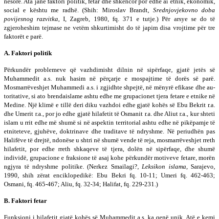
nësorë. Ata janë faktori politik, fetar dhe shkencor por edhe ai etnik, ekonomik,
social e kështu me radhë. (Shih: Miroslav Brandt,
Srednjovjekovno doba
povijesnog raz­vitka
, I, Zagreb, 1980, fq. 371 e tutje.) Për ar­sye se do të
zgjeroheshim tejmase ne vetëm shkur­ti­misht do të japim di­sa vrojtime për tre
faktorët e parë.
A. Faktori politik
Përkundër problemeve që vazhdimisht dilnin në si­për­­faqe, gjatë jetës së
Muhammedit a.s. nuk hasim në për­çar­je e mospajtime të dorës së parë.
Mosmarrëveshjet Mu­­hammedi a.s. i zgjidhte shpejtë, në mënyrë efikase dhe au­
toritative, si ato brendaislame ashtu edhe me gru­pa­cio­net tjera fetare e etnike në
Medine. Një klimë e tillë deri diku vazhdoi edhe gjatë kohës së Ebu Bekrit r.a.
dhe Ume­rit r.a., por jo edhe gjatë hilafetit të Osmanit r.a. dhe Aliut r.a., kur shteti
islam u rrit edhe më shumë si në as­pek­tin territorial ashtu edhe në pikëpamje të
et­ni­te­te­ve, gjuhëve, doktrinave dhe traditave të ndryshme. Në pe­riudhën pas
Halifëve të drejtë, ndonëse u shtri në shumë vende të reja, mosmarrëveshjet rreth
hilafetit, por edhe rreth shkaqeve të tjera, dolën në sipërfaqe, dhe shu­më
individë, grupacione e fraksione të asaj kohe për­kun­dër motiveve fetare, morën
ngjyra të ndryshme po­li­ti­ke. (Nerkez Smailagi?,
Leksikon islama
, Sarajevo,
1990, shih zërat enciklopedikë: Ebu Bekri fq. 10-11; Umeri fq. 462-463;
Osmani, fq. 465-467; Aliu, fq. 32-34; Halifat, fq. 229-231.)
B.
Faktori fetar
Funksioni i hilafetit gjatë kohës së Muhammedit a.s. ka qenë unik. Atë e kemi