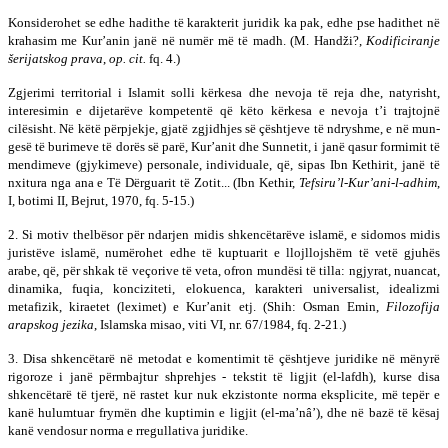
Konsiderohet se edhe hadithe të karakterit juridik ka pak, edhe pse hadithet në
krahasim me Kur’anin janë në nu­mër më të madh. (M. Handži?,
Kodificiranje
š
erijatskog prava
,
op. cit.
fq. 4.)
Zgjerimi territorial i Islamit solli kërkesa dhe nevoja të reja dhe, natyrisht,
interesimin e dijetarëve kom­pe­ten­të që këto kërkesa e nevoja t’i trajtojnë
cilësisht. Në këtë për­­pje­kje, gjatë zgjidhjes së çështjeve të ndryshme, e në mun­
gesë të burimeve të dorës së parë, Kur’anit dhe Sunnetit, i janë qa­sur formimit të
mendimeve (gjykimeve) personale, in­di­vi­duale, që, sipas Ibn Kethirit, janë të
nxitura nga ana e Të Dërguarit të Zotit... (Ibn Kethir,
Tefsiru’l-Kur’ani-l-adhim
,
I, botimi II, Bejrut, 1970, fq. 5-15.)
2. Si motiv thelbësor për ndarjen midis shken­cë­ta­rë­ve islamë, e sidomos midis
juristëve islamë, numërohet edhe të kuptuarit e llojllojshëm të vetë gjuhës
arabe, që, për shkak të veçorive të veta, ofron mundësi të tilla: ngjy­rat, nuancat,
dinamika, fuqia, konciziteti, elokuenca, ka­rakteri universa­list, idealizmi
metafizik, kiraetet (le­xi­met) e Kur’anit etj. (Shih: Osman Emin,
Filozofija
arapskog jezika
, Islamska misao, viti VI, nr. 67/1984, fq. 2-21.)
3. Disa shkencëtarë në metodat e komentimit të çësh­­tjeve juridike në mënyrë
rigoroze i janë përmbajtur shprehjes - tekstit të ligjit (el-lafdh), kurse disa
shkencëtarë të tjerë, në rastet kur nuk ekzistonte norma eksplicite, më tepër e
kanë hulum­tuar frymën dhe kuptimin e ligjit (el-ma’nâ’), dhe në bazë të kësaj
kanë vendosur norma e rregullativa ju­ridike.