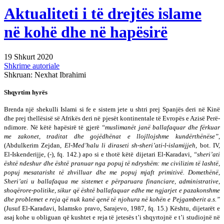
Aktualiteti i të drejtës islame
në kohë dhe në hapësirë
19 Shkurt 2020
Shkrime autoriale
Shkruan: Nexhat Ibrahimi
Shqyrtim hyrës
Brenda një shekulli Islami si fe e sistem jete u shtri prej Spanjës deri në Kinë
dhe prej thellësisë së Af­ri­kës deri në pjesët kontinentale të Evropës e Azisë Pe­rë­
n­dimore. Në këtë hapësirë të gjerë
“muslimanët janë ba­llafaquar dhe fërkuar
me zakonet, traditat dhe gojëdhënat e llojllojshme kundër­thë­nëse”
,
(Abdulkerim Zejdan,
El-Med’halu li diraseti sh-sheri’ati-l-islamijjeh
, bot. IV,
El-Iskenderijje, (-), fq. 142.) apo si e thotë këtë dijetari El-Karadavi,
“sheri’ati
është ndeshur dhe është pranuar nga popuj të ndryshëm: me civilizim të lashtë,
popuj mesatarisht të zhvilluar dhe me popuj mjaft primitivë. Do­me­thënë,
Sheri’ati u ballafaqua me sis­temet e përparuara fi­nanciare, administrative,
shoqërore-politike, sikur që është ballafaquar edhe me ngjarjet e pazakonshme
dhe prob­lemet e reja që nuk kanë qenë të njohura në kohën e Pejgamberit a.s.”
(Jusuf El-Karadavi, Islamsko pravo, Sarajevo, 1987, fq. 15.) Kështu, dijetarët e
asaj kohe u ob­li­gu­an që kushtet e reja të jetesës t’i shqyrtojnë e t’i stu­dioj­në në