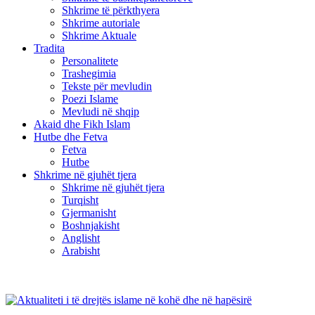
Shkrime të përkthyera
Shkrime autoriale
Shkrime Aktuale
Tradita
Personalitete
Trashegimia
Tekste për mevludin
Poezi Islame
Mevludi në shqip
Akaid dhe Fikh Islam
Hutbe dhe Fetva
Fetva
Hutbe
Shkrime në gjuhët tjera
Shkrime në gjuhët tjera
Turqisht
Gjermanisht
Boshnjakisht
Anglisht
Arabisht