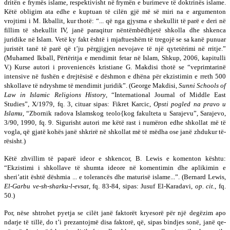
dritën e frymës islame, respektivisht në frymën e burimeve të doktrinës islame.
Këtë obligim ata edhe e kup­­tuan të cilën gjë më së miri na e argumenton
vrojtimi i M. Ikballit, kur thotë: “... që nga gjysma e shekullit të parë e deri në
fillim të shekullit IV, janë paraqitur nën­të­mbë­dhjetë shkolla dhe shkenca
juridike në Islam. Vetë ky fakt është i mjaftueshëm të tregojë se sa kanë punuar
ju­ristët tanë të parë që t’ju përgjigjen nevojave të një qy­te­tërimi në rritje.”
(Muhamed Ikball, Përtëritja e men­dimit fetar në Islam, Shkup, 2006, kapitulli
V.) Kurse autori i proveniencës kristiane G. Makdisi thotë se “veprimtarinë
intensive në fushën e drej­tësisë e dëshmon e dhëna për ekzistimin e rreth 500
shko­llave të ndryshme të mendimit juridik”. (George Makdisi,
Sunni Schools of
Law in Islamic Religions History
, “In­ternational Journal of Middle East
Studies”, X/1979, fq. 3, cituar si­pas: Fikret Karcic,
Opsti pogled na pravo u
Islamu
, “Zbornik ra­do­va Islamskog teolo{kog fakulteta u Sarajevu”, Sarajevo,
3/90, 1990, fq. 9. Sigurisht autori me këtë rast i numëron edhe shkollat më të
vogla, që gjatë kohës janë shkrirë në shkollat më të mëdha ose janë zhdukur të­
rë­sisht.)
Këtë zhvillim të paparë ideor e shkencor, B. Lewis e ko­menton kështu:
“Ekzistimi i shkollave të shumta ideo­re në komentimin dhe aplikimin e
sheri’atit është dësh­mia ... e to­lerancës dhe maturisë islame...”. (Bernard Lewis,
El-Garbu ve-sh-sharku-l-evsat
, fq. 83-84, sipas: Jusuf El-Karadavi,
op. cit.
, fq.
50.)
Por, nëse shtrohet pyetja se cilët janë faktorët krye­so­rë për një degëzim apo
ndarje të tillë, do t’i pre­zantojmë disa faktorë, që, sipas bindjes sonë, janë qe­