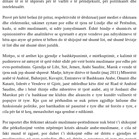
dritare të re të shpresës për të varfrit e të përndjekurit, për politikanët dhe
intelektualët.
Provë për këtë befasi (të pritur, respektivisht të dëshiruar) janë mediet e shkruara
dhe elektronike, takimet zyrtare por edhe të tjera në Lindje dhe në Perëndim,
kudo, si ndër muslimanët, si ndër jomyslimanët. Është bindje e shumicës së
opinionistëve dhe analitikëve se qytetarët e atyre vendeve pas ndryshimeve të
bëra apo atyre që priten të bëhen do të shijojnë më shumë liri, më shumë lëvizje
të lirë dhe më shumë shtet juridik.
Mirëpo, si të arrihet kjo gjendje e bashkëpunimit, e mirëkuptimit, e kalimit të
pushteteve në mënyrë të qetë është sfidë për vetë botën muslimane por edhe për
evro-perëndimin. Gjendja në Libi, Siri, Jemen, Arabi Saudite, Marok e vende të
tjera nuk jep shumë shpresë. Madje, këtyre ditëve të fundit (maj 2011) Mbretërit
arabë të Arabisë, Bahrejnit, Kuvajtit, Emirateve të Bashkuara Arabe, Omanit dhe
Katarit, liderët e Vendeve të Gjirit, janë mbledhur këto ditë në Riad të Arabisë
Saudite, dhe i bënë thirrje edhe mbretërve të tjerë arabë, atij të Jordanit dhe
Marokut për t’u bashkuar me klubin dhe aleancën e tyre kundër vullnetit të
popujve të tyre. Kjo çon në përfundim se nuk priten zgjidhje fatlume dhe
funksionale politike, por barrikadim në pasurinë e tyre dhe në forcën e tyre, e
cila për fat të keq, menaxhohet nga qendrat e ndikimit.
Por raportet dhe fërkimet aktuale muslimane-perëndimore nuk bënë t’i shikojmë
dhe përkufizojmë vetëm nëpërmjet krizës aktuale arabe-muslimane, e cila në
fakt mund të zgjasë, por duhet t’i shikojmë edhe në dritën e gjendjes së
muslimanëve në evro-perëndim dhe në dritën e raporteve të tyre me popujt