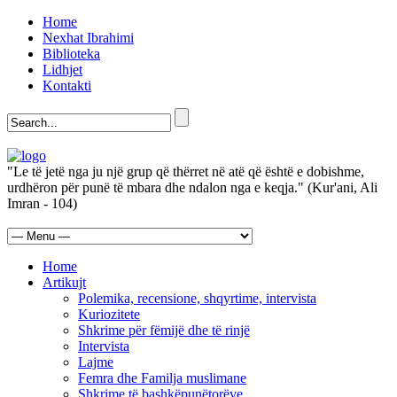
Home
Nexhat Ibrahimi
Biblioteka
Lidhjet
Kontakti
"Le të jetë nga ju një grup që thërret në atë që është e dobishme,
urdhëron për punë të mbara dhe ndalon nga e keqja." (Kur'ani, Ali
Imran - 104)
Home
Artikujt
Polemika, recensione, shqyrtime, intervista
Kuriozitete
Shkrime për fëmijë dhe të rinjë
Intervista
Lajme
Femra dhe Familja muslimane
Shkrime të bashkëpunëtorëve