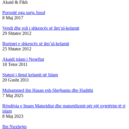
Akaid & Fikh
Porositë nga surja Jusuf
8 Maj 2017
Vendi dhe roli i shkencës së ilm’ul-kelamit
29 Shtator 2012
Burimet e shkencës së ilm’ul-kelamit
25 Shtator 2012
Akaidi islam i Nesefiut
18 Tetor 2011
Statusi i ilmul kelamit në Islam
20 Gusht 2011
Muhammed ibn Hasan esh-Shejbaniu dhe Hadithi
7 Maj 2025
Rëndësia e Imam Maturidiut dhe maturidizmit për një qytetërim të ri
islam
8 Maj 2023
Ibn Nuxhejm