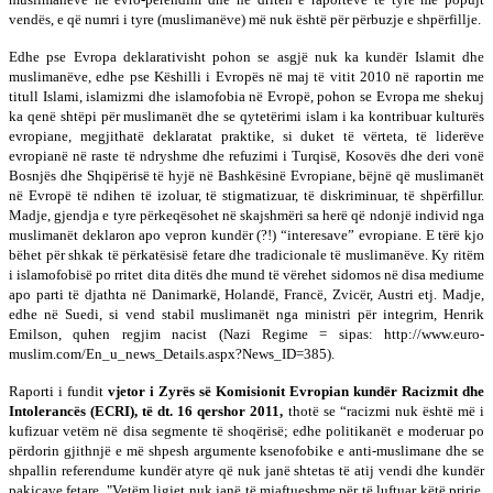
vendës, e që numri i tyre (muslimanëve) më nuk është për përbuzje e shpërfillje.
Edhe pse Evropa deklarativisht pohon se asgjë nuk ka kundër Islamit dhe
muslimanëve, edhe pse Këshilli i Evropës në maj të vitit 2010 në raportin me
titull Islami, islamizmi dhe islamofobia në Evropë, pohon se Evropa me shekuj
ka qenë shtëpi për muslimanët dhe se qytetërimi islam i ka kontribuar kulturës
evropiane, megjithatë deklaratat praktike, si duket të vërteta, të liderëve
evropianë në raste të ndryshme dhe refuzimi i Turqisë, Kosovës dhe deri vonë
Bosnjës dhe Shqipërisë të hyjë në Bashkësinë Evropiane, bëjnë që muslimanët
në Evropë të ndihen të izoluar, të stigmatizuar, të diskriminuar, të shpërfillur.
Madje, gjendja e tyre përkeqësohet në skajshmëri sa herë që ndonjë individ nga
muslimanët deklaron apo vepron kundër (?!) “interesave” evropiane. E tërë kjo
bëhet për shkak të përkatësisë fetare dhe tradicionale të muslimanëve. Ky ritëm
i islamofobisë po rritet dita ditës dhe mund të vërehet sidomos në disa mediume
apo parti të djathta në Danimarkë, Holandë, Francë, Zvicër, Austri etj. Madje,
edhe në Suedi, si vend stabil muslimanët nga ministri për integrim, Henrik
Emilson, quhen regjim nacist (Nazi Regime = sipas: http://www.euro-
muslim.com/En_u_news_Details.aspx?News_ID=385).
Raporti i fundit
vjetor i Zyrës së Komisionit Evropian kundër Racizmit dhe
Intolerancës (ECRI), të dt. 16 qershor 2011,
thotë se “racizmi nuk është më i
kufizuar vetëm në disa segmente të shoqërisë; edhe politikanët e moderuar po
përdorin gjithnjë e më shpesh argumente ksenofobike e anti-muslimane dhe se
shpallin referendume kundër atyre që nuk janë shtetas të atij vendi dhe kundër
pakicave fetare. "Vetëm ligjet nuk janë të mjaftueshme për të luftuar këtë prirje.