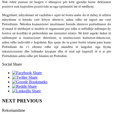
Nuk është punuar në heqjen e shkaqeve për këtë gjendje kurse deklaratat
pozitive nuk kuptohen pozitivisht as nga optimistët më të mëdhenj.
Megjithatë, ndryshimet në vazhdim e sipër në botën arabe do të duhej të sillnin
ndryshime si brenda vetë këtyre shteteve, ashtu edhe në raport me vetë
Perëndimin. Ndoshta komunitetet muslimane brenda shteteve perëndimore do
të mund të shërbejnë si modele të organizimit por edhe si urëlidhje ndërmjet dy
botëve në konflikt të përhershëm me intensitet relativ. Në këtë aspekt duhet të
ndihmojnë si institucionet shtetërore, si institucionet kulturore-shkencore,
ashtu edhe individët e fuqishëm. Kjo qasje do ta çonte botën islame para kurse
Perëndimit do t’i ofronte edhe një mundësi të largohet nga fryma
inkuizicioniste dhe luftarake kryqtare dhe të nisë një kapitull të ri si për
Perëndimin ashtu edhe për Islamin në Perëndim.
Social Share
NEXT PREVIOUS
Rekomandime