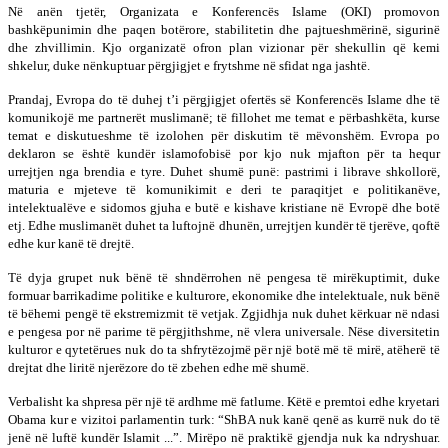
Në anën tjetër, Organizata e Konferencës Islame (OKI) promovon
bashkëpunimin dhe paqen botërore, stabilitetin dhe pajtueshmërinë, sigurinë
dhe zhvillimin. Kjo organizatë ofron plan vizionar për shekullin që kemi
shkelur, duke nënkuptuar përgjigjet e frytshme në sfidat nga jashtë.
Prandaj, Evropa do të duhej t’i përgjigjet ofertës së Konferencës Islame dhe të
komunikojë me partnerët muslimanë; të fillohet me temat e përbashkëta, kurse
temat e diskutueshme të izolohen për diskutim të mëvonshëm. Evropa po
deklaron se është kundër islamofobisë por kjo nuk mjafton për ta hequr
urrejtjen nga brendia e tyre. Duhet shumë punë: pastrimi i librave shkollorë,
maturia e mjeteve të komunikimit e deri te paraqitjet e politikanëve,
intelektualëve e sidomos gjuha e butë e kishave kristiane në Evropë dhe botë
etj. Edhe muslimanët duhet ta luftojnë dhunën, urrejtjen kundër të tjerëve, qoftë
edhe kur kanë të drejtë.
Të dyja grupet nuk bënë të shndërrohen në pengesa të mirëkuptimit, duke
formuar barrikadime politike e kulturore, ekonomike dhe intelektuale, nuk bënë
të bëhemi pengë të ekstremizmit të vetjak. Zgjidhja nuk duhet kërkuar në ndasi
e pengesa por në parime të përgjithshme, në vlera universale. Nëse diversitetin
kulturor e qytetërues nuk do ta shfrytëzojmë për një botë më të mirë, atëherë të
drejtat dhe liritë njerëzore do të zbehen edhe më shumë.
Verbalisht ka shpresa për një të ardhme më fatlume. Këtë e premtoi edhe kryetari
Obama kur e vizitoi parlamentin turk: “ShBA nuk kanë qenë as kurrë nuk do të
jenë në luftë kundër Islamit ...”. Mirëpo në praktikë gjendja nuk ka ndryshuar.