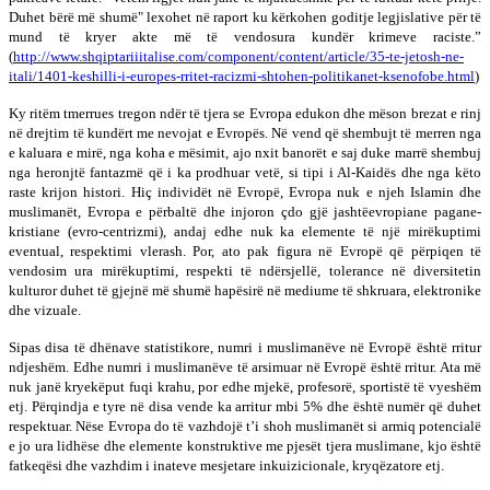
Duhet bërë më shumë" lexohet në raport ku kërkohen goditje legjislative për të
mund të kryer akte më të vendosura kundër krimeve raciste.”
(
http://www.shqiptariiitalise.com/component/content/article/35-te-jetosh-ne-
itali/1401-keshilli-i-europes-rritet-racizmi-shtohen-politikanet-ksenofobe.html
)
Ky ritëm tmerrues tregon ndër të tjera se Evropa edukon dhe mëson brezat e rinj
në drejtim të kundërt me nevojat e Evropës. Në vend që shembujt të merren nga
e kaluara e mirë, nga koha e mësimit, ajo nxit banorët e saj duke marrë shembuj
nga heronjtë fantazmë që i ka prodhuar vetë, si tipi i Al-Kaidës dhe nga këto
raste krijon histori. Hiç individët në Evropë, Evropa nuk e njeh Islamin dhe
muslimanët, Evropa e përbaltë dhe injoron çdo gjë jashtëevropiane pagane-
kristiane (evro-centrizmi), andaj edhe nuk ka elemente të një mirëkuptimi
eventual, respektimi vlerash. Por, ato pak figura në Evropë që përpiqen të
vendosim ura mirëkuptimi, respekti të ndërsjellë, tolerance në diversitetin
kulturor duhet të gjejnë më shumë hapësirë në mediume të shkruara, elektronike
dhe vizuale.
Sipas disa të dhënave statistikore, numri i muslimanëve në Evropë është rritur
ndjeshëm. Edhe numri i muslimanëve të arsimuar në Evropë është rritur. Ata më
nuk janë kryekëput fuqi krahu, por edhe mjekë, profesorë, sportistë të vyeshëm
etj. Përqindja e tyre në disa vende ka arritur mbi 5% dhe është numër që duhet
respektuar. Nëse Evropa do të vazhdojë t’i shoh muslimanët si armiq potencialë
e jo ura lidhëse dhe elemente konstruktive me pjesët tjera muslimane, kjo është
fatkeqësi dhe vazhdim i inateve mesjetare inkuizicionale, kryqëzatore etj.