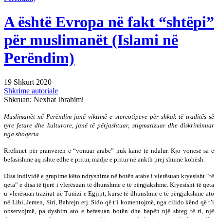
A është Evropa në fakt “shtëpi”
për muslimanët (Islami në
Perëndim)
19 Shkurt 2020
Shkrime autoriale
Shkruan: Nexhat Ibrahimi
Muslimanët në Perëndim janë viktimë e stereotipeve për shkak të traditës së
tyre fetare dhe kulturore, janë të përjashtuar, stigmatizuar dhe diskriminuar
nga shoqëria.
Rrëfimet për pranverën e “vonuar arabe” nuk kanë të ndalur. Kjo vonesë sa e
befasishme aq ishte edhe e pritur, madje e pritur në ankth prej shumë kohësh.
Disa individë e grupime këto ndryshime në botën arabe i vlerësuan kryesisht “të
qeta” e disa të tjerë i vlerësuan të dhunshme e të përgjakshme. Kryesisht të qeta
u vlerësuan trazirat në Tunizi e Egjipt, kurse të dhunshme e të përgjakshme ato
në Libi, Jemen, Siri, Bahrejn etj. Sido që t’i komentojmë, nga cilido kënd që t’i
observojmë, pa dyshim ato e befasuan botën dhe hapën një shteg të ri, një