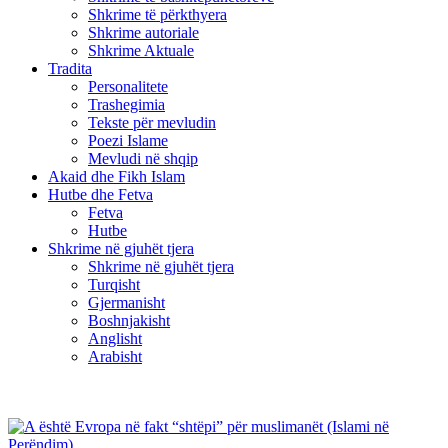
Shkrime të përkthyera
Shkrime autoriale
Shkrime Aktuale
Tradita
Personalitete
Trashegimia
Tekste për mevludin
Poezi Islame
Mevludi në shqip
Akaid dhe Fikh Islam
Hutbe dhe Fetva
Fetva
Hutbe
Shkrime në gjuhët tjera
Shkrime në gjuhët tjera
Turqisht
Gjermanisht
Boshnjakisht
Anglisht
Arabisht