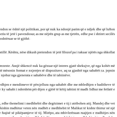
tendon se është një politikan, por që nuk ka ndonjë parim që e ndjek dhe që lufton
u të jetë i pavendosur, as me nëjrën grup as me tjetrën, edhe pse i shtiret secilës
shtëruar se të gjithë.
llë. Kështu, nëse dikush pretendon të jetë filozof pa i takuar njërës nga shkollat
rezente. Asnjë shkencë nuk ka gëzuar një interes gjatë shekujve, që nga kohët më
të mësonin format e nxjerrjes së dispozitave, aq sa gjashtë nga sahabët r.a. jepnin
ë njohur nga gjenerata e sahabëve dhe të tabiinëve.
mbledhjen e mendimeve të përcjellura nga sahabët dhe me mbledhjen e haditheve të
te ky sahabi i ndershëm për dijen e gjërë të këtij tabiini të madh lidhur me fetfatë e
ë, edhe themelimi i medhhebit dhe degëzimet e tij i atribohen atij. Mandej dhe vet
kishin rradhitur veten nën rradhët e medhhebit të Malikut të kishte thirrur në një
he fuqisë së pikëpamjeve të tij. Mirëpo, ata mbivlerësuan ruajtjen e rradhitjes nën