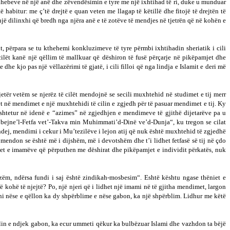
medhhebeve në një anë dhe zëvendësimin e tyre me një ixhtihad të ri, duke u munduar
habitur: me ç’të drejtë e quan veten me llagap të këtillë dhe fitojë të drejtën të
një dilinxhi që bredh nga njëra anë e të zotëve të mendjes në tjetrën që në kohën e
t, përpara se tu kthehemi konkluzimeve të tyre përmbi ixhtihadin sheriatik i cili
cilët kanë një qëllim të mallkuar që dëshiron të fusë përçarje në pikëpamjet dhe
 dhe kjo pas një vëllazërimi të gjatë, i cili filloi që nga lindja e Islamit e deri më
jetër vetëm se njerëz të cilët mendojnë se secili muxhtehid në studimet e tij merr
et në mendimet e një muxhtehidi të cilin e zgjedh për të pasuar mendimet e tij. Ky
shtetur në idenë e “azimes” në zgjedhjen e mendimeve të gjithë dijetarëve pa u
mu bejne’l-Fetfa vet’-Takva min Muhimmati’d-Dinë ve’d-Dunja“, ku tregon se cilat
ej, mendimi i cekur i Mu’tezilëve i lejon atij që nuk është muxhtehid të zgjedhë
mendon se është më i dijshëm, më i devotshëm dhe t’i lidhet fetfasë së tij në çdo
et e imamëve që përputhen me dëshirat dhe pikëpamjet e individit përkatës, nuk
fizëm, ndërsa fundi i saj është zindikah-mosbesim“. Eshtë kështu ngase thëniet e
ë kohë të njejtë? Po, një njeri që i lidhet një imami në të gjitha mendimet, largon
meni nëse e qëllon ka dy shpërblime e nëse gabon, ka një shpërblim. Lidhur me këtë
cilin e ndjek gabon, ka ecur ummeti qëkur ka bulbëzuar Islami dhe vazhdon ta bëjë