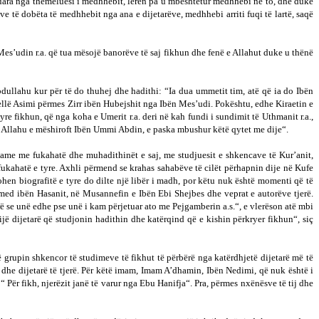
guara nga themeluesi i medhhebit, lëren pa u mbështetur medhhebi në to, dhe duke
ë dobëta të medhhebit nga ana e dijetarëve, medhhebi arriti fuqi të lartë, saqë
Mes’udin r.a. që tua mësojë banorëve të saj fikhun dhe fenë e Allahut duke u thënë
bdullahu kur për të do thuhej dhe hadithi: “Ia dua ummetit tim, atë që ia do Ibën
jellë Asimi përmes Zirr ibën Hubejshit nga Ibën Mes’udi. Pokështu, edhe Kiraetin e
e fikhun, që nga koha e Umerit r.a. deri në kah fundi i sundimit të Uthmanit r.a.,
“ Allahu e mëshiroft Ibën Ummi Abdin, e paska mbushur këtë qytet me dije“.
islame me fukahatë dhe muhadithinët e saj, me studjuesit e shkencave të Kur’anit,
e fukahatë e tyre. Axhli përmend se krahas sahabëve të cilët përhapnin dije në Kufe
hen biografitë e tyre do dilte një libër i madh, por këtu nuk është momenti që të
mmed ibën Hasanit, në Musannefin e Ibën Ebi Shejbes dhe veprat e autorëve tjerë.
mirë se unë edhe pse unë i kam përjetuar ato me Pejgamberin a.s.“, e vlerëson atë mbi
ijë dijetarë që studjonin hadithin dhe katërqind që e kishin përkryer fikhun“, siç
ë grupin shkencor të studimeve të fikhut të përbërë nga katërdhjetë dijetarë më të
vi dhe dijetarë të tjerë. Për këtë imam, Imam A’dhamin, Ibën Nedimi, që nuk është i
:“ Për fikh, njerëzit janë të varur nga Ebu Hanifja“. Pra, përmes nxënësve të tij dhe