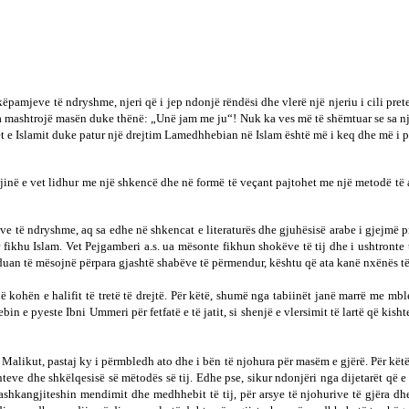
ëpamjeve të ndryshme, njeri që i jep ndonjë rëndësi dhe vlerë një njeriu i cili pre
ta mashtrojë masën duke thënë: „Unë jam me ju“! Nuk ka ves më të shëmtuar se sa njeri
ebet e Islamit duke patur një drejtim Lamedhhebian në Islam është më i keq dhe më i po
në e vet lidhur me një shkencë dhe në formë të veçant pajtohet me një metodë të ati
e të ndryshme, aq sa edhe në shkencat e literaturës dhe gjuhësisë arabe i gjejmë p
 fikhu Islam. Vet Pejgamberi a.s. ua mësonte fikhun shokëve të tij dhe i ushtronte 
zhduan të mësojnë përpara gjashtë shabëve të përmendur, kështu që ata kanë nxënës t
ë kohën e halifit të tretë të drejtë. Për këtë, shumë nga tabiinët janë marrë me 
in e pyeste Ibni Ummeri për fetfatë e të jatit, si shenjë e vlersimit të lartë që kish
Malikut, pastaj ky i përmbledh ato dhe i bën të njohura për masëm e gjërë. Për kët
teve dhe shkëlqesisë së mëtodës së tij. Edhe pse, sikur ndonjëri nga dijetarët që e 
i bashkangjiteshin mendimit dhe medhhebit të tij, për arsye të njohurive të gjëra d