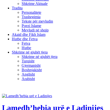
Shkrime Aktuale
Tradita
Personalitete
Trashegimia
Tekste për mevludin
Poezi Islame
Mevludi në shqip
Akaid dhe Fikh Islam
Hutbe dhe Fetva
Fetva
Hutbe
Shkrime në gjuhët tjera
Shkrime në gjuhët tjera
Turqisht
Gjermanisht
Boshnjakisht
Anglisht
Arabisht
Lamedh’hebia urë e Ladinijes