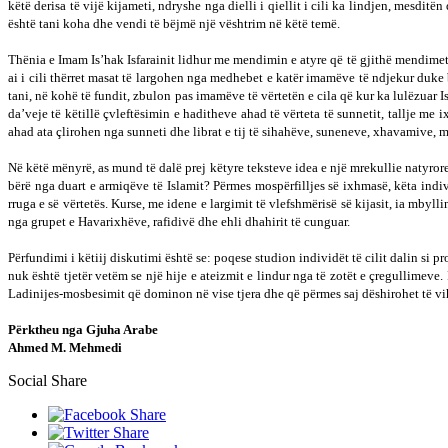
këtë derisa të vijë kijameti, ndryshe nga dielli i qiellit i cili ka lindjen, mesd
është tani koha dhe vendi të bëjmë një vështrim në këtë temë.
Thënia e Imam Is’hak Isfarainit lidhur me mendimin e atyre që të gjithë mendimet
ai i cili thërret masat të largohen nga medhebet e katër imamëve të ndjekur duke
tani, në kohë të fundit, zbulon pas imamëve të vërtetën e cila që kur ka lulëzuar 
da’veje të këtillë çvleftësimin e haditheve ahad të vërteta të sunnetit, tallje m
ahad ata çlirohen nga sunneti dhe librat e tij të sihahëve, suneneve, xhavamive, m
Në këtë mënyrë, as mund të dalë prej këtyre teksteve idea e një mrekullie natyrore, p
bërë nga duart e armiqëve të Islamit? Përmes mospërfilljes së ixhmasë, këta indi
rruga e së vërtetës. Kurse, me idene e largimit të vlefshmërisë së kijasit, ia mbyl
nga grupet e Havarixhëve, rafidivë dhe ehli dhahirit të cunguar.
Përfundimi i këtiij diskutimi është se: poqese studion individët të cilit dalin si
nuk është tjetër vetëm se një hije e ateizmit e lindur nga të zotët e çregullimeve
Ladinijes-mosbesimit që dominon në vise tjera dhe që përmes saj dëshirohet të v
Përktheu nga Gjuha Arabe
Ahmed M. Mehmedi
Social Share