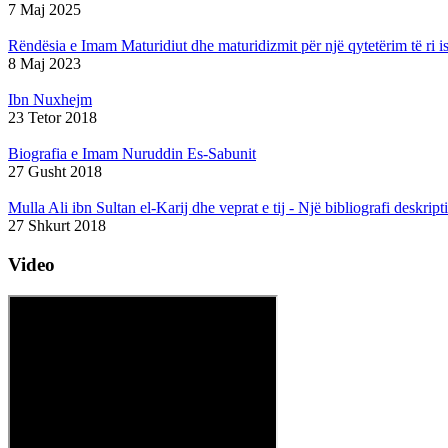
7 Maj 2025
Rëndësia e Imam Maturidiut dhe maturidizmit për një qytetërim të ri i
8 Maj 2023
Ibn Nuxhejm
23 Tetor 2018
Biografia e Imam Nuruddin Es-Sabunit
27 Gusht 2018
Mulla Ali ibn Sultan el-Karij dhe veprat e tij - Një bibliografi deskript
27 Shkurt 2018
Video