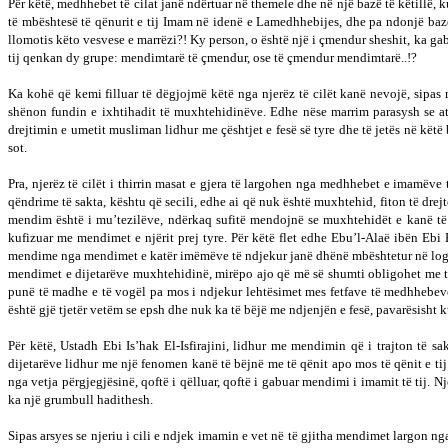
Për këtë, medhhebet të cilat janë ndërtuar në themele dhe në një bazë të këtillë, 
të mbështesë të qënurit e tij Imam në idenë e Lamedhhebijes, dhe pa ndonjë bazë t
llomotis këto vesvese e marrëzi?! Ky person, o është një i çmendur sheshit, ka gab
tij qenkan dy grupe: mendimtarë të çmendur, ose të çmendur mendimtarë..!?
Ka kohë që kemi filluar të dëgjojmë këtë nga njerëz të cilët kanë nevojë, sipas 
shënon fundin e ixhtihadit të muxhtehidinëve. Edhe nëse marrim parasysh se ata 
drejtimin e umetit musliman lidhur me çështjet e fesë së tyre dhe të jetës në këtë bo
sot.
Pra, njerëz të cilët i thirrin masat e gjera të largohen nga medhhebet e imamëve 
qëndrime të sakta, kështu që secili, edhe ai që nuk është muxhtehid, fiton të dre
mendim është i mu’tezilëve, ndërkaq sufitë mendojnë se muxhtehidët e kanë të 
kufizuar me mendimet e njërit prej tyre. Për këtë flet edhe Ebu’l-Alaë ibën Ebi
mendime nga mendimet e katër imëmëve të ndjekur janë dhënë mbështetur në logjik
mendimet e dijetarëve muxhtehidinë, mirëpo ajo që më së shumti obligohet me të j
punë të madhe e të vogël pa mos i ndjekur lehtësimet mes fetfave të medhhebev
është gjë tjetër vetëm se epsh dhe nuk ka të bëjë me ndjenjën e fesë, pavarësisht ku
Për këtë, Ustadh Ebi Is’hak El-Isfirajini, lidhur me mendimin që i trajton të s
dijetarëve lidhur me një fenomen kanë të bëjnë me të qënit apo mos të qënit e tij 
nga vetja përgjegjësinë, qoftë i qëlluar, qoftë i gabuar mendimi i imamit të tij.
ka një grumbull hadithesh.
Sipas arsyes se njeriu i cili e ndjek imamin e vet në të gjitha mendimet largon 