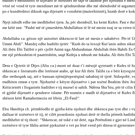
rradhët e medhhebit të dijetarit të Medines në saje të lakmisë për njësimin e m
vënë në vend të tyre mendimet më të qëndrueshme dhe më shëndoshë të argumentua
po e kundërshtoi dikush nga dijetarët e vonshëm (muteehirinët), humb dorë e kok
Njejt ndodh edhe me medhhebet tjera. Ja, për shembull, ku kemi Kufen. Pasi e them
me këtë rast: “Pashë më të çmueshëm Abdullahun të lë në mesin tuaj se sa veten t
Abdullahu r.a. gëzon një autoritet shkencor të lart në mesin e sahabëve. Për të 
Ummi Abdi“. Mandej edhe hadithi tjetër: “Kush do ta lexojë Kur’anin ashtu sikur k
Ali ibën Ebi Talibit e për cjellë Asimi nga Abdurahman Abdullah ibën Habib Es-Sul
me një përkushtim të paarritshëm, saqë Kufeja u mbush me fukaha. Ali ibën Ebi T
Dera e Qytetit të Dijes (Aliu r.a.) morri në duar t’i mësojë qytetarët e Kufes t
shkencat e literaturës dhe letërsisë arabe, që kur Ali ibën Talibi r.a e bëri krye
dhe rretheqark saj, atë e banuan njëmijëepesëqind sahabinj të tjerë. Sidoqoftë, 
rradhiten emrat e tyre. Njohuritë e këtyre dijetarëve i pat nxënë Ibrahim ibën 
Kriticientët i llogarisën hadithet e tij mursel si sahih. Ndërsa Sha’biu, për të cil
të gjithë dijetarët e qendrave islame. Për numrin e madh të dijetarëve të Kufes f
shënon këtë Ramahermeziu në librin „El-Fasil“.
Ebu Hanifeja r.h. përmblodhi të gjitha këta njohuri dhe shkenca pas tyre dhe i vu
dalluar të nxënësve të tij, të cilët posedonin njohuri detë të thella përreth hadi
medhhebit të tij thotë: “Shkencat, në tokë e në detë, nga Perëndimi e gjer në Lindje
nxënësve të tyre fikhu arrinë pjekurinë e vet pa lënë vend për shtesa të gjenerata