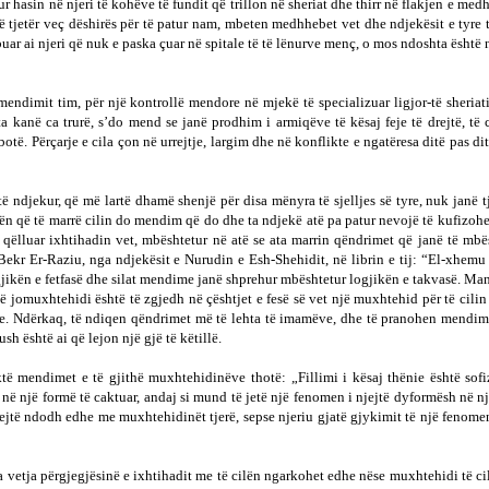
kur hasin në njeri të kohëve të fundit që trillon në sheriat dhe thirr në flakjen e 
jetër veç dëshirës për të patur nam, mbeten medhhebet vet dhe ndjekësit e tyre të 
uar ai njeri që nuk e paska çuar në spitale të të lënurve menç, o mos ndoshta është 
mendimit tim, për një kontrollë mendore në mjekë të specializuar ligjor-të sheriati
kanë ca trurë, s’do mend se janë prodhim i armiqëve të kësaj feje të drejtë, të 
të. Përçarje e cila çon në urrejtje, largim dhe në konflikte e ngatëresa ditë pas dite
të ndjekur, që më lartë dhamë shenjë për disa mënyra të sjelljes së tyre, nuk janë t
jtën që të marrë cilin do mendim që do dhe ta ndjekë atë pa patur nevojë të kufizoh
qëlluar ixhtihadin vet, mbështetur në atë se ata marrin qëndrimet që janë të mbë
 Bekr Er-Raziu, nga ndjekësit e Nurudin e Esh-Shehidit, në librin e tij: “El-xhe
ën e fetfasë dhe silat mendime janë shprehur mbështetur logjikën e takvasë. Mand
omuxhtehidi është të zgjedh në çështjet e fesë së vet një muxhtehid për të cilin 
e. Ndërkaq, të ndiqen qëndrimet më të lehta të imamëve, dhe të pranohen mendim
sh është ai që lejon një gjë të këtillë.
aktë mendimet e të gjithë muxhtehidinëve thotë: „Fillimi i kësaj thënie është so
në një formë të caktuar, andaj si mund të jetë një fenomen i njejtë dyformësh në nj
 Njejtë ndodh edhe me muxhtehidinët tjerë, sepse njeriu gjatë gjykimit të një feno
nga vetja përgjegjësinë e ixhtihadit me të cilën ngarkohet edhe nëse muxhtehidi të 