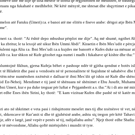
endimeve dhe me dije që disa mesele të dobta që regjistrohen në medhheb, të trashë
ra nga fukahatë e medhhebit. Në këtë mënyrë, me shtesat dhe shqyrtimet e pikave t
ë.
elon atë Faruku (Umeri) r.a. e banoi atë me elitën e fiseve arabe: dërgoi atje Ibën 
ime“.
Umeri r.a. thotë: “Ai është depo mbushur përplot me dije“. Aq më shumë, ngrihet A
a zbritur, le ta lexojë atë sikur Ibën Ummi Abdi“. Kiraetin e Ibën Mes’udit e përc
emi nga Aliu r.a. Ibni Mes’udi r.a.u kujdes me banorët e Kufes duke ua mësuar atyr
alib r.a. kur shkon në Kufe gëzohet nga numri i madh i fukahave që kishte dhe tha:
ë hulumtojnë fikhun, gjersa Kufeja bëhet e pashoqe ndër të gjitha qendrat e botës 
qytet të Hilafetit dhe pasi u vendosën në të personalitete të fuqishme të sahabëve dh
vetëm nëse numërohen nxënësit e dalluar të ibni Mes’dit që ishin në Kufe dhe shëno
Jezid En-Neheij. Mendimet e tij janë të shënuara në shënimet e Ebu Jusufit, Muha
in Ibni Umeri, kur e pa duke treguar për luftat e Pejgamberit a.s. tha:“Ai i di ato më 
let edhe Enes ibën Sirini, ky thotë: “E kam vizituar Kufen dhe pashë në të katër m
ri ato në shkrimet e veta pasi i rishqirtonte meselet mes tij dhe nxënësve të vet, n
thit, shkencave të Kur’anit si dhe të gjuhësisë arabe, ashtu siç tregon për këtë Taha
, afër e largë, janë vepër e penës së tij, radijallahu anhu“. Njejt thotë edhe Shafiu
ve të mëvonshme, Allahu qoftë mirënjohës i mundit të tyre.