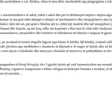
itën dhe perëndimin e vet. Kështu, sikur të mos dilte muxhtehidi nga përgjegjësia e i
 e muxhtehidinëve të saktë, është e saktë dhe për të dëshmojnë mijëra e mijëra arg
 besuar se ata janë ndër shkaqet e ndarjes së muslimanëve dhe mospajtimeve mes tyr
Islami e deri më sot, pat qenë e fshehur për to, është një marrëzi dhe një mospjeku
e ixhmanë dhe kijasin, aq më keq, edhe me kuptimet e Kur’anit të cilat ndër studju
usannefateve, mesanidëve dhe tefsirëve të mbështetur në thëniet e ruajtura të gjener
o as mund të nxiren rregulla ligjore nga tekste të këtilla. Që këndej, a mund vallë të 
vidë çlirohen nga medhhebet e shumicës së dijetarëve të rrugës së drjetë, dhe në kë
lin vetes dyert e ixhtihadit dhe mënyrat e zbulimit të motiveve të përbashkëta të zh
 propagandues të kësaj lëvizjeje, do t’i gjeshë njerëz që nuk harmonizohen me normal
. Prandaj, organeve kompetente u bëhet obligim të kërkojnë burimet e rrezikut, të sh
ihet në ateizëm…