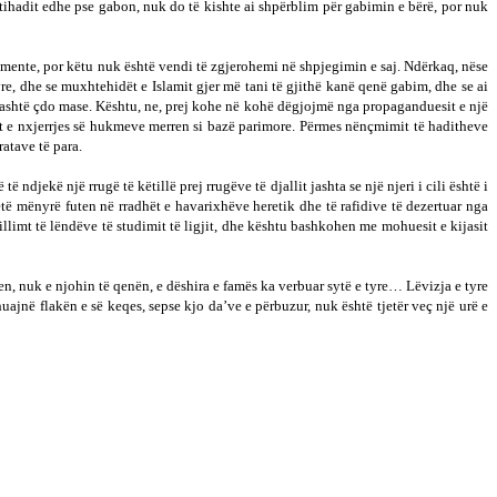
xhtihadit edhe pse gabon, nuk do të kishte ai shpërblim për gabimin e bërë, por nuk
umente, por këtu nuk është vendi të zgjerohemi në shpjegimin e saj. Ndërkaq, nëse
e, dhe se muxhtehidët e Islamit gjer më tani të gjithë kanë qenë gabim, dhe se ai
ri jashtë çdo mase. Kështu, ne, prej kohe në kohë dëgjojmë nga propaganduesit e një
esit e nxjerrjes së hukmeve merren si bazë parimore. Përmes nënçmimit të haditheve
atave të para.
ndjekë një rrugë të këtillë prej rrugëve të djallit jashta se një njeri i cili është i
të mënyrë futen në rradhët e havarixhëve heretik dhe të rafidive të dezertuar nga
villimt të lëndëve të studimit të ligjit, dhe kështu bashkohen me mohuesit e kijasit
en, nuk e njohin të qenën, e dëshira e famës ka verbuar sytë e tyre… Lëvizja e tyre
uajnë flakën e së keqes, sepse kjo da’ve e përbuzur, nuk është tjetër veç një urë e