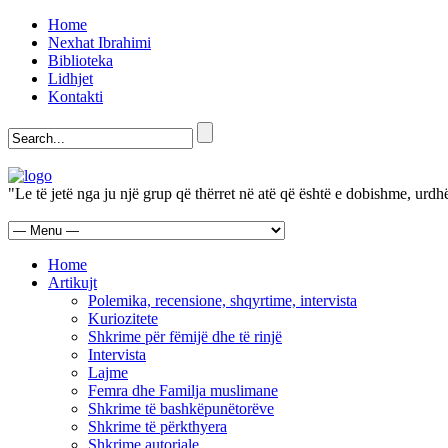
Home
Nexhat Ibrahimi
Biblioteka
Lidhjet
Kontakti
"Le të jetë nga ju një grup që thërret në atë që është e dobishme, urd
Home
Artikujt
Polemika, recensione, shqyrtime, intervista
Kuriozitete
Shkrime për fëmijë dhe të rinjë
Intervista
Lajme
Femra dhe Familja muslimane
Shkrime të bashkëpunëtorëve
Shkrime të përkthyera
Shkrime autoriale