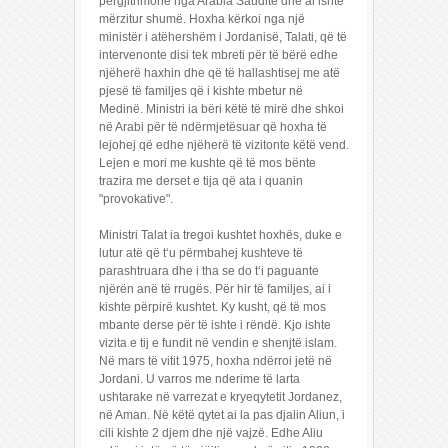
përgjithmonë nga Arabia Saudite dhe ai ishte
mërzitur shumë. Hoxha kërkoi nga një
ministër i atëhershëm i Jordanisë, Talati, që të
intervenonte disi tek mbreti për të bërë edhe
njëherë haxhin dhe që të hallashtisej me atë
pjesë të familjes që i kishte mbetur në
Medinë. Ministri ia bëri këtë të mirë dhe shkoi
në Arabi për të ndërmjetësuar që hoxha të
lejohej që edhe njëherë të vizitonte këtë vend.
Lejen e mori me kushte që të mos bënte
trazira me derset e tija që ata i quanin
"provokative".
Ministri Talat ia tregoi kushtet hoxhës, duke e
lutur atë që t‘u përmbahej kushteve të
parashtruara dhe i tha se do t‘i paguante
njërën anë të rrugës. Për hir të familjes, ai i
kishte përpirë kushtet. Ky kusht, që të mos
mbante derse për të ishte i rëndë. Kjo ishte
vizita e tij e fundit në vendin e shenjtë islam.
Në mars të vitit 1975, hoxha ndërroi jetë në
Jordani. U varros me nderime të larta
ushtarake në varrezat e kryeqytetit Jordanez,
në Aman. Në këtë qytet ai la pas djalin Aliun, i
cili kishte 2 djem dhe një vajzë. Edhe Aliu