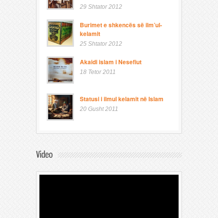
29 Shtator 2012
Burimet e shkencës së ilm’ul-
kelamit
25 Shtator 2012
Akaidi islam i Nesefiut
18 Tetor 2011
Statusi i ilmul kelamit në Islam
20 Gusht 2011