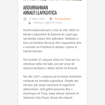
23 Mars 2010
Personalitete
Shkruan: Agim B. Gashi
Hoxhë Abdurrahmani u lind në vitin 1900 në
fshatin Llapashticë të Epërme të Llapit nga
një familje bujare dhe atdhetare. Mejtepin e
kreu në fshatrat Obrançë dhe Llapashticë dhe
e vazhdoi në Prishtinë te dijetari i njohur H.
Hamdi Efendiu.
Në moshën 21-vjeçare shkoi në Turqi për t‘u
shkolluar edhe më tutje, por për arsye të
njohura familjare u kthye sërish në Kosovë.
Në vitin 1927 u detyrua që të kryejë shërbimin
ushtarak në armatën jugosllave. Dhjetë vjet
më pas, për arsye represive të regjimit të
atëhershëm, shiti gjithë pasurinë dhe u
shpërngul në Turqi, duke shkuar njëherë në
Stamboll, Ada-Pazar, Bursë dhe Adanë.