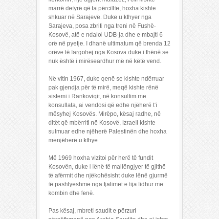
marrë detyrë që ta përcillte, hoxha kishte
shkuar në Sarajevë. Duke u kthyer nga
Sarajeva, posa zbriti nga treni në Fushë-
Kosovë, atë e ndaloi UDB-ja dhe e mbajti 6
orë në pyetje. I dhanë ultimatum që brenda 12
orëve të largohej nga Kosova duke i thënë se
nuk është i mirëseardhur më në këtë vend.
Në vitin 1967, duke qenë se kishte ndërruar
pak gjendja për të mirë, meqë kishte rënë
sistemi i Rankoviqit, në konsultim me
konsullata, ai vendosi që edhe njëherë t‘i
mësyhej Kosovës. Mirëpo, kësaj radhe, në
ditët që mbërriti në Kosovë, Izraeli kishte
sulmuar edhe njëherë Palestinën dhe hoxha
menjëherë u kthye.
Më 1969 hoxha vizitoi për herë të fundit
Kosovën, duke i lënë të mallëngjyer të gjithë
të afërmit dhe njëkohësisht duke lënë gjurmë
të pashlyeshme nga fjalimet e tija lidhur me
kombin dhe fenë.
Pas kësaj, mbreti saudit e përzuri