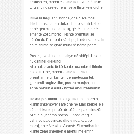
arabishten, mbreti e kishte udhëzuar të fliste
turqisht, ngase edhe ai .vet e fliste këtë gjuhë.
Duke ia treguar historinë, dhe duke mos
fshehur asgjë, pra duke i thënë se cili kishte
qenë qëllimi i babait të tij, që të luftonte në
emër të Zotit, mbreti i kishte premtuar se
nënën do t‘ia lironin së shpejti, ndërkaq të atin
do të shihte se çfarë mund të bënte për të.
Pas tri javësh nëna u kthye në shtëpi. Hoxha
nuk shihej gjëkundi.
Aliu nuk prante të kërkonte nga mbreti lirimin
e të atit. Dhe, mbreti kishte realizuar
premtimin e tij; kishte ndërmjetësuar tek
gjenerali anglez dhe, pas tre muajsh, liroi
edhe babain e Aliut - hoxhë Abdurrahmanin.
Hoxha pas lirimit ishte njoftuar me mbretin,
kishin shkëmbyer llafe dhe në fund kërkoi leje
që të shkonte prapë në luftë tek palestinezët.
Ai e lejoi, ndërsa hoxha iu bashkëngjit
ushtrisë palestineze dhe u ngarkua për
mbrojtjen e Mesxhid Aksasë. Si vendbanim
kishte zënë shpellën e njohur me emrin