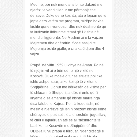
Medinë, por nuk mundte të binte dakord me
njerëzit e vendit lidhur me përmbajtjet e
derseve. Duke qenë kështu, ata e lejuan që të
jepte ders vetëm me program, mirëpo hoxha
kishte qenë i vendosur dhe nuk dëshironte që
ta kufizonin lidhur me temat që i kishte në
mend t‘i ligjëronte. Në Medinë ai e la vajzën
Mejremen dhe dhëndrin. Sot e asaj dite
Mejremja është gjallë, e cila ka 6 djem dhe 4
vajza.
Prapë, në vitin 1959 u kthye në Aman. Po në
të njëjtin vit ai e bëri edhe një vizitë në
Kosovë. Duke mos e ditur se situata politike
ishte ashpërsuar, ai kërkoi që të vizitonte
Shqipërinë. Lidhur me kërkesën që kishte për
të shkuar në Shqipëri, ai dëshironte që t‘i
kryente disa amanete që kishte marrë nga
disa talebe të Kajros. Por, fatkeqësisht, në
mesin e njerëzve që ishin prezent kishte edhe
shërbyes të pushtetit të atëhershëm jugosllav,
të cilët e lajmëruan atë se ai "dëshironte të
bashkonte Kosovën me Shqipërinë" dhe
UDB-ja iu vu prapa e tërbuar. Ndër ditët që e
kërkonin, një agjent malazez, i cili kishte