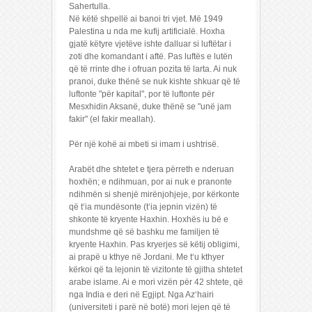
Sahertulla.
Në këtë shpellë ai banoi tri vjet. Më 1949
Palestina u nda me kufij artificialë. Hoxha
gjatë këtyre vjetëve ishte dalluar si luftëtar i
zoti dhe komandant i aftë. Pas luftës e lutën
që të rrinte dhe i ofruan pozita të larta. Ai nuk
pranoi, duke thënë se nuk kishte shkuar që të
luftonte "për kapital", por të luftonte për
Mesxhidin Aksanë, duke thënë se "unë jam
fakir" (el fakir meallah).
Për një kohë ai mbeti si imam i ushtrisë.
Arabët dhe shtetet e tjera përreth e nderuan
hoxhën; e ndihmuan, por ai nuk e pranonte
ndihmën si shenjë mirënjohjeje, por kërkonte
që t‘ia mundësonte (t‘ia jepnin vizën) të
shkonte të kryente Haxhin. Hoxhës iu bë e
mundshme që së bashku me familjen të
kryente Haxhin. Pas kryerjes së këtij obligimi,
ai prapë u kthye në Jordani. Me t‘u kthyer
kërkoi që ta lejonin të vizitonte të gjitha shtetet
arabe islame. Ai e mori vizën për 42 shtete, që
nga India e deri në Egjipt. Nga Az‘hairi
(universiteti i parë në botë) mori lejen që të