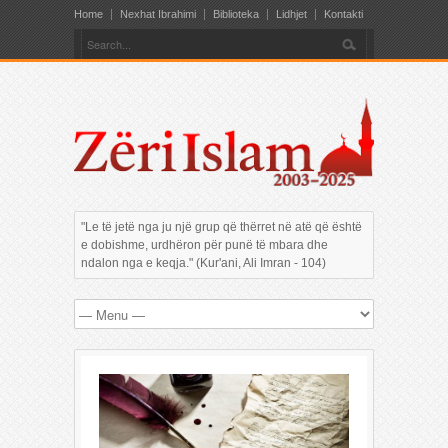
Home
Nexhat Ibrahimi
Biblioteka
Lidhjet
Kontakti
"Le të jetë nga ju një grup që thërret në atë që është
e dobishme, urdhëron për punë të mbara dhe
ndalon nga e keqja." (Kur'ani, Ali Imran - 104)