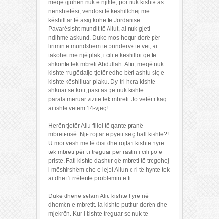
meqë gjuhën nuk e njihte, por nuk kishte as
nënshtetësi, vendosi të këshillohej me
këshilltar të asaj kohe të Jordanisë.
Pavarësisht mundit të Aliut, ai nuk gjeti
ndihmë askund. Duke mos hequr dorë për
lirimin e mundshëm të prindërve të vet, ai
takohet me një plak, i cili e këshilloi që të
shkonte tek mbreti Abdullah. Aliu, meqë nuk
kishte rrugëdalje tjetër edhe bëri ashtu siç e
kishte këshilluar plaku. Dy-tri hera kishte
shkuar së koti, pasi as që nuk kishte
paralajmëruar vizitë tek mbreti. Jo vetëm kaq:
ai ishte vetëm 14-vjeç!
Herën tjetër Aliu filloi të qante pranë
mbretërisë. Një rojtar e pyeti se ç’hall kishte?!
U mor vesh me të disi dhe rojtari kishte hyrë
tek mbreti për t‘i treguar për rastin i cili po e
priste. Fati kishte dashur që mbreti të tregohej
i mëshirshëm dhe e lejoi Aliun e ri të hynte tek
ai dhe t‘i rrëfente problemin e tij.
Duke dhënë selam Aliu kishte hyrë në
dhomën e mbretit. la kishte puthur dorën dhe
mjekrën. Kur i kishte treguar se nuk te