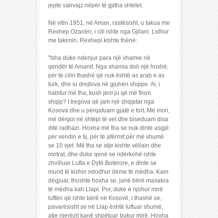
jepte sairvajz nëpër të gjitha shtetet.
Në vitin 1951, në Aman, rastësisht, u takua me
Rexhep Ozanën, i cili ishte nga Gjilani. Lidhur
me takimin, Rexhepi kishte thënë:
"Isha duke ndenjur para një xhamie në
qendër të Amanit. Nga xhamia doli një hoxhë,
për të cilin thashë që nuk është as arab e as
turk, dhe iu drejtova në gjuhën shqipe. Ai, i
habitur më tha, kush jeni ju që më flisni
shqip? I tregova që jam një shqiptar nga
Kosova dhe u përqafuam gjatë e fort. Më mori,
më dërgoi në shtëpi të vet dhe biseduam disa
ditë radhazi. Hoxha më tha se nuk dinte asgjë
për vendin e tij, për të afërmit për më shumë
se 10 vjet. Më tha se atje kishte vëllain dhe
motrat, dhe duke qenë se ndërkohë ishte
zhvilluar Lufta e Dytë Botërore, e dinte se
mund të kishin ndodhur dëme të mëdha. Kam
dëgjuar, thoshte hoxha se, janë bërë masakra
të mëdha kah Llapi. Por, duke e njohur mirë
luftën që ishte bërë në Kosovë, i thashë se,
pavarësisht se në Llap është luftuar shumë,
atje njerëzit kanë shpëtuar bukur mirë. Hoxha