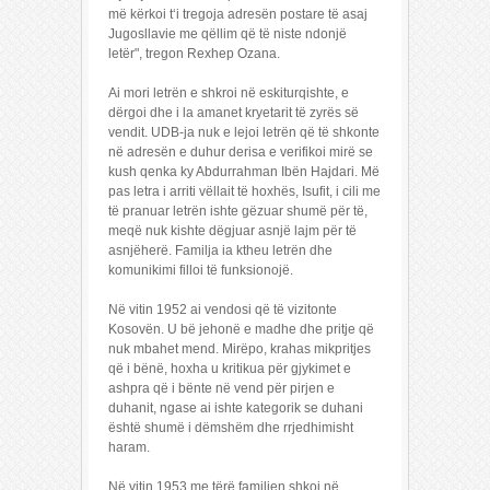
më kërkoi t‘i tregoja adresën postare të asaj
Jugosllavie me qëllim që të niste ndonjë
letër", tregon Rexhep Ozana.
Ai mori letrën e shkroi në eskiturqishte, e
dërgoi dhe i la amanet kryetarit të zyrës së
vendit. UDB-ja nuk e lejoi letrën që të shkonte
në adresën e duhur derisa e verifikoi mirë se
kush qenka ky Abdurrahman Ibën Hajdari. Më
pas letra i arriti vëllait të hoxhës, Isufit, i cili me
të pranuar letrën ishte gëzuar shumë për të,
meqë nuk kishte dëgjuar asnjë lajm për të
asnjëherë. Familja ia ktheu letrën dhe
komunikimi filloi të funksionojë.
Në vitin 1952 ai vendosi që të vizitonte
Kosovën. U bë jehonë e madhe dhe pritje që
nuk mbahet mend. Mirëpo, krahas mikpritjes
që i bënë, hoxha u kritikua për gjykimet e
ashpra që i bënte në vend për pirjen e
duhanit, ngase ai ishte kategorik se duhani
është shumë i dëmshëm dhe rrjedhimisht
haram.
Në vitin 1953 me tërë familjen shkoi në