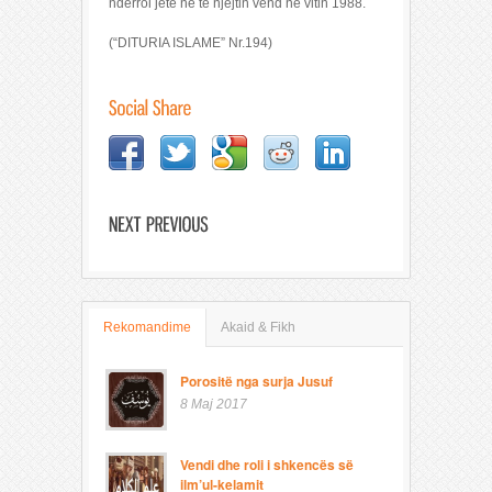
ndërroi jetë në të njëjtin vend në vitin 1988.
(“DITURIA ISLAME” Nr.194)
Rekomandime
Akaid & Fikh
Porositë nga surja Jusuf
8 Maj 2017
Vendi dhe roli i shkencës së
ilm’ul-kelamit