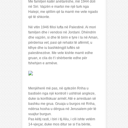
Me familjen katër anëtarëshe, më 1944 doli
në Siri. Vajzën e martoi me një turk nga
Halepi, me qëllim që ta marrë me vete ngado
që të shkonte.
Në vitin 1946 filloi lufta në Palestinë. Ai mori
familjen dhe i vendosi në Jordani. Dhëndrin
dhe vajzën, si dhe të birin e tyre i la në Aman,
përderisa vet, pasi që rehatoi të afërmit, u
kthye dhe iu bashkëngjit luftës së
palestinezëve. Me vete kishte marrë edhe
gruan, e cila do t‘i shërbente edhe për
fshehjen e armëve.
Menjëherë më pas, në qytezën Rriha u
bastisën nga një kontroll i ushtrisë angleze,
duke ia konfiskuar armët. Atë e arrestuan së
bashku me grua. Gruaja u burgos në Rriha,
ndërsa hoxha u dërgua në Jerusalem për të
vuajtur burgun.
Pas këtij rasti, i biri i tij Aliu, i cili ishte vetëm
14-vjeçar, duke mos ditur se si t‘ia bënte,