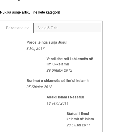
Nuk ka asnjë artikull në këtë kategori!
Rekomandime
Akaid & Fikh
Porositë nga surja Jusuf
8 Maj 2017
Vendi dhe roli i shkencës së
ilm’ul-kelamit
29 Shtator 2012
Burimet e shkencës së ilm’ul-kelamit
25 Shtator 2012
Akaidi islam i Nesefiut
18 Tetor 2011
Statusi i ilmul
kelamit në Islam
20 Gusht 2011