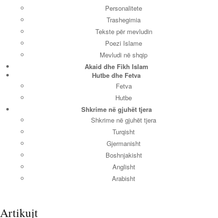
Personalitete
Trashegimia
Tekste për mevludin
Poezi Islame
Mevludi në shqip
Akaid dhe Fikh Islam
Hutbe dhe Fetva
Fetva
Hutbe
Shkrime në gjuhët tjera
Shkrime në gjuhët tjera
Turqisht
Gjermanisht
Boshnjakisht
Anglisht
Arabisht
Artikujt