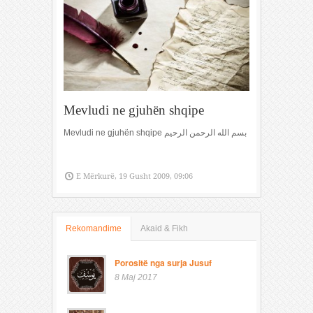
Mevludi ne gjuhën shqipe
Mevludi ne gjuhën shqipe بسم الله الرحمن الرحيم
E Mërkurë, 19 Gusht 2009, 09:06
Rekomandime
Akaid & Fikh
Porositë nga surja Jusuf
8 Maj 2017