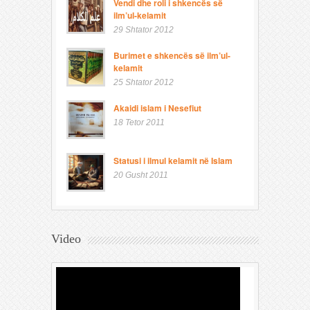
Vendi dhe roli i shkencës së
ilm’ul-kelamit
29 Shtator 2012
Burimet e shkencës së ilm’ul-
kelamit
25 Shtator 2012
Akaidi islam i Nesefiut
18 Tetor 2011
Statusi i ilmul kelamit në Islam
20 Gusht 2011
Video