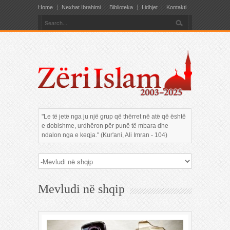
Home
Nexhat Ibrahimi
Biblioteka
Lidhjet
Kontakti
"Le të jetë nga ju një grup që thërret në atë që është
e dobishme, urdhëron për punë të mbara dhe
ndalon nga e keqja." (Kur'ani, Ali Imran - 104)
Mevludi në shqip