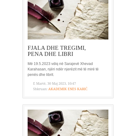
FJALA DHE TREGIMI,
PENA DHE LIBRI
Më 19.5.2023 vdiq në Sarajevë Xhevad
Karahasan, njëri ndër njerëzit më të mirë të
penës dhe librit.
E Martë, 30 Maj 2023, 10:47
Shkruan:
AKADEMIK ENES KARIĆ