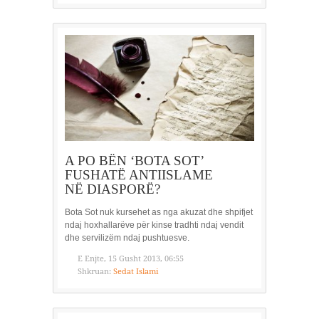
A PO BËN ‘BOTA SOT’
FUSHATË ANTIISLAME
NË DIASPORË?
Bota Sot nuk kursehet as nga akuzat dhe shpifjet
ndaj hoxhallarëve për kinse tradhti ndaj vendit
dhe servilizëm ndaj pushtuesve.
E Enjte, 15 Gusht 2013, 06:55
Shkruan:
Sedat Islami