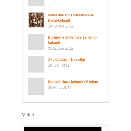
Vendi dhe roli i shkencës së
ilm’ul-kelamit
29 Shtator 2012
Burimet e shkencës së ilm’ul-
kelamit
25 Shtator 2012
Akaidi islam i Nesefiut
18 Tetor 2011
Statusi i ilmul kelamit në Islam
20 Gusht 2011
Video