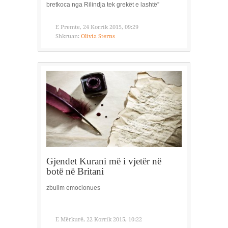
bretkoca nga Rilindja tek grekët e lashtë”
E Premte, 24 Korrik 2015, 09:29
Shkruan:
Olivia Sterns
Gjendet Kurani më i vjetër në
botë në Britani
zbulim emocionues
E Mërkurë, 22 Korrik 2015, 10:22