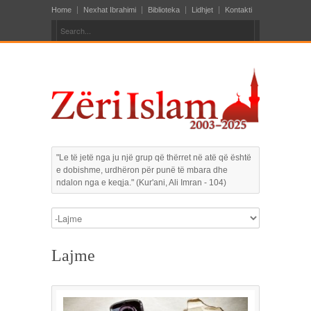
Home
Nexhat Ibrahimi
Biblioteka
Lidhjet
Kontakti
"Le të jetë nga ju një grup që thërret në atë që është
e dobishme, urdhëron për punë të mbara dhe
ndalon nga e keqja." (Kur'ani, Ali Imran - 104)
Lajme