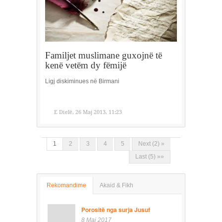
Familjet muslimane guxojnë të
kenë vetëm dy fëmijë
Ligj diskiminues në Birmani
E Dielë, 26 Maj 2013, 11:23
1
2
3
4
5
Next (2) »
Last (5) »»
Rekomandime
Akaid & Fikh
Porositë nga surja Jusuf
8 Maj 2017