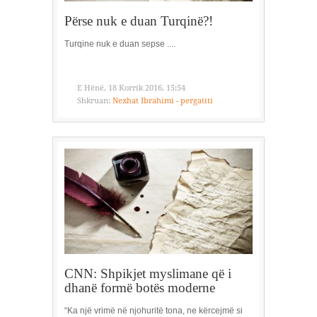
Përse nuk e duan Turqinë?!
Turqine nuk e duan sepse ....
E Hënë, 18 Korrik 2016, 15:54
Shkruan:
Nexhat Ibrahimi - pergatiti
CNN: Shpikjet myslimane që i
dhanë formë botës moderne
“Ka një vrimë në njohuritë tona, ne kërcejmë si