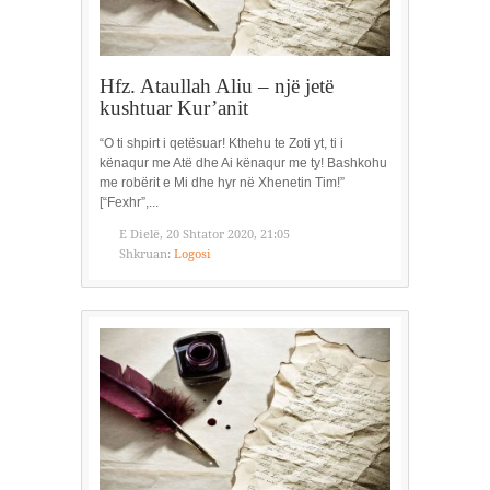
Hfz. Ataullah Aliu – një jetë
kushtuar Kur’anit
“O ti shpirt i qetësuar! Kthehu te Zoti yt, ti i
kënaqur me Atë dhe Ai kënaqur me ty! Bashkohu
me robërit e Mi dhe hyr në Xhenetin Tim!”
[“Fexhr”,...
E Dielë, 20 Shtator 2020, 21:05
Shkruan:
Logosi