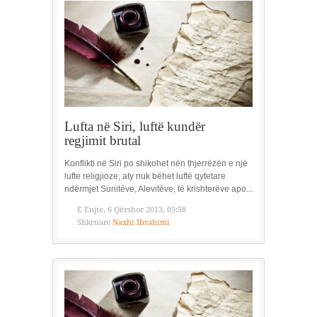
Lufta në Siri, luftë kundër
regjimit brutal
Konflikti në Siri po shikohet nën thjerrëzën e një
lufte religjioze, aty nuk bëhet luftë qytetare
ndërmjet Sunitëve, Alevitëve, të krishterëve apo...
E Enjte, 6 Qërshor 2013, 05:58
Shkruan:
Naxhi Ibrahimi