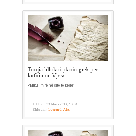
Turqia bllokoi planin grek për
kufirin në Vjosë
-“Miku i mirë në ditë të keqe”.
E Hënë, 23 Mars 2015, 18:50
Shkruan:
Leonard Veizi