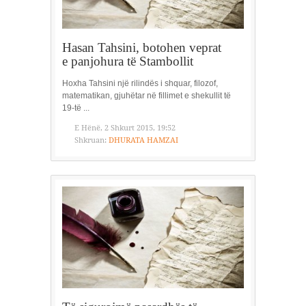
Hasan Tahsini, botohen veprat
e panjohura të Stambollit
Hoxha Tahsini një rilindës i shquar, filozof,
matematikan, gjuhëtar në fillimet e shekullit të
19-të ...
E Hënë, 2 Shkurt 2015, 19:52
Shkruan:
DHURATA HAMZAI