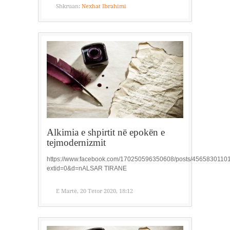
Shkruan:
Nexhat Ibrahimi
Alkimia e shpirtit në epokën e
tejmodernizmit
https://www.facebook.com/170250596350608/posts/4565830110
extid=0&d=nALSAR TIRANE
E Martë, 20 Tetor 2020, 18:12