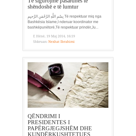
Të sigurojmë pasardhës të
shëndoshë e të lumtur
بِسْمِ اللَّهِ الرَّحْمَنِ الرَّحيِمِ Të respektuar miq nga
Bashkësia Islame,I nderuar koordinator me
bashkëpunëtorë,Të respektuar prindër,Ju...
E Hënë, 19 Maj 2014, 16:19
Shkruan:
Nexhat Ibrahimi
QËNDRIMI I
PRESIDENTES I
PAPËRGJEGJSHËM DHE
KUNDËRKUSHTETUES