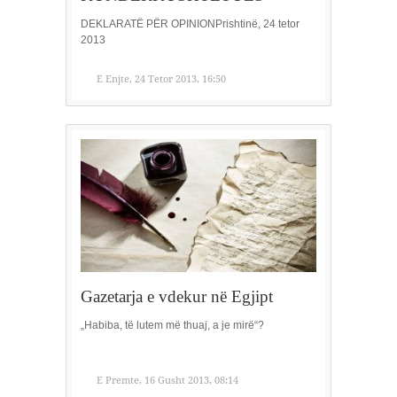
DEKLARATË PËR OPINIONPrishtinë, 24 tetor
2013
E Enjte, 24 Tetor 2013, 16:50
Gazetarja e vdekur në Egjipt
„Habiba, të lutem më thuaj, a je mirë“?
E Premte, 16 Gusht 2013, 08:14