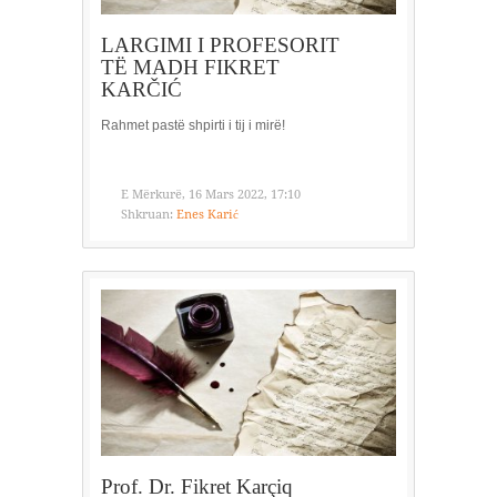
LARGIMI I PROFESORIT
TË MADH FIKRET
KARČIĆ
Rahmet pastë shpirti i tij i mirë!
E Mërkurë, 16 Mars 2022, 17:10
Shkruan:
Enes Karić
Prof. Dr. Fikret Karçiq