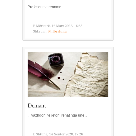
Profesor me renome
E Mërkurë, 16 Mars 2022, 16:35
Shkruan:
N. Ibrahimi
Demant
... vazhdoni te jetoni rehat nga une...
E Shtunë, 14 Nëntor 2020, 17:26