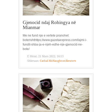
Gjenocid ndaj Rohingya në
Mianmar
Me ne fund nje e vertete pranohet
boterishthttps://www.gazetaexpress.com/lajmi-i-
fundit-shba-ja-e-njeh-edhe-nje-gjenocid-ne-
bote/
E Hënë, 21 Mars 2022, 16:13
Shkruan:
Cathal McNaughton/Reuters