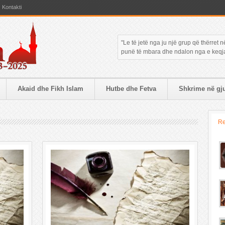
Kontakti
"Le të jetë nga ju një grup që thërret
punë të mbara dhe ndalon nga e keqja."
Akaid dhe Fikh Islam
Hutbe dhe Fetva
Shkrime në gju
R