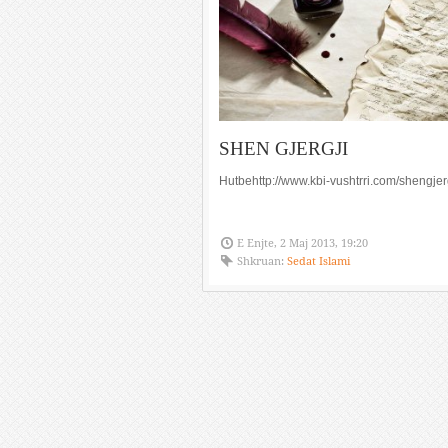
SHEN GJERGJI
Hutbehttp://www.kbi-vushtrri.com/shengjerg
E Enjte, 2 Maj 2013, 19:20
Shkruan:
Sedat Islami