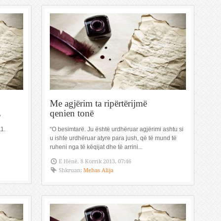
Me agjërim ta ripërtërijmë
E
qenien tonë
1.
“O besimtarë. Ju është urdhëruar agjërimi ashtu si
u ishte urdhëruar atyre para jush, që të mund të
ruheni nga të këqijat dhe të arrini...
E Hënë, 8 Korrik 2013, 07:46
Shkruan:
Mehas Alija