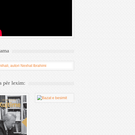
lama
a për lexim: