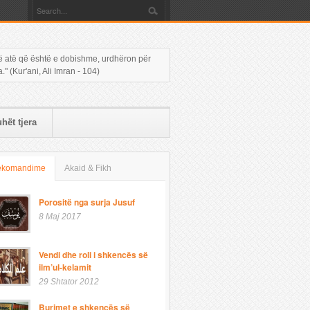
 në atë që është e dobishme, urdhëron për
 (Kur'ani, Ali Imran - 104)
hët tjera
ekomandime
Akaid & Fikh
Porositë nga surja Jusuf
8 Maj 2017
Vendi dhe roli i shkencës së
ilm’ul-kelamit
29 Shtator 2012
Burimet e shkencës së