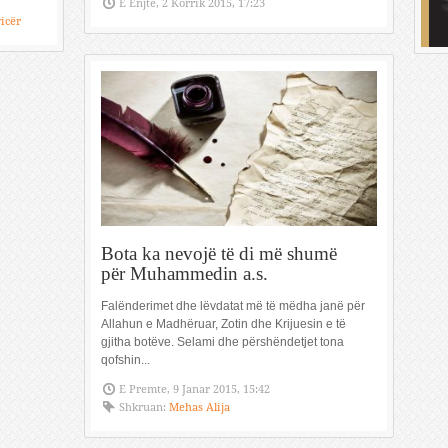
E Enjte, 2 Korrik 2015, 17:23
icër
Bota ka nevojë të di më shumë
për Muhammedin a.s.
Falënderimet dhe lëvdatat më të mëdha janë për
Allahun e Madhëruar, Zotin dhe Krijuesin e të
gjitha botëve. Selami dhe përshëndetjet tona
qofshin...
E Premte, 9 Janar 2015, 15:42
Shkruan:
Mehas Alija