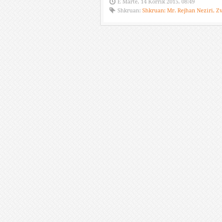
E Martë, 14 Korrik 2015, 08:49
Shkruan:
Shkruan: Mr. Rejhan Neziri, Zv