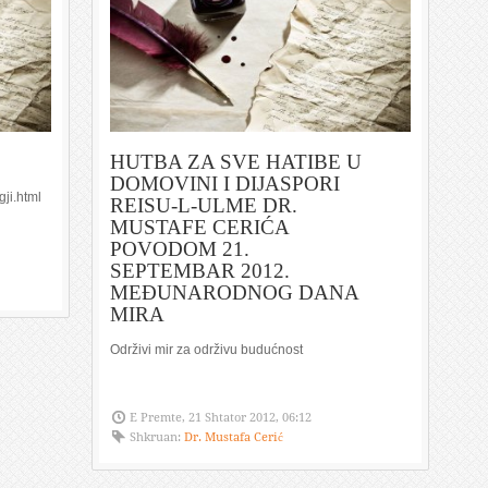
HUTBA ZA SVE HATIBE U
DOMOVINI I DIJASPORI
ji.html
REISU-L-ULME DR.
MUSTAFE CERIĆA
POVODOM 21.
SEPTEMBAR 2012.
MEĐUNARODNOG DANA
MIRA
Održivi mir za održivu budućnost
E Premte, 21 Shtator 2012, 06:12
Shkruan:
Dr. Mustafa Cerić