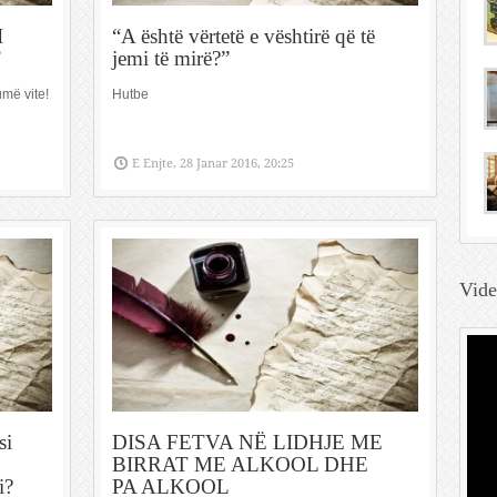
I
“A është vërtetë e vështirë që të
T
jemi të mirë?”
umë vite!
Hutbe
E Enjte, 28 Janar 2016, 20:25
Vid
si
DISA FETVA NË LIDHJE ME
BIRRAT ME ALKOOL DHE
i?
PA ALKOOL