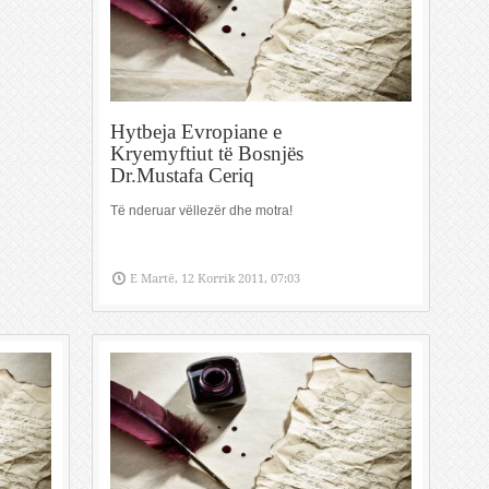
Hytbeja Evropiane e
Kryemyftiut të Bosnjës
Dr.Mustafa Ceriq
Të nderuar vëllezër dhe motra!
E Martë, 12 Korrik 2011, 07:03