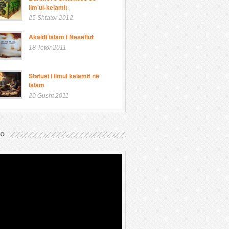
ilm’ul-kelamit
25 Shtator 2012
Akaidi islam i Nesefiut
18 Tetor 2011
Statusi i ilmul kelamit në
Islam
20 Gusht 2011
eo