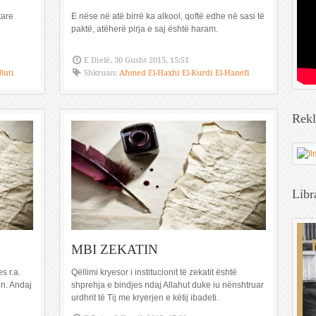
tare
E nëse në atë birrë ka alkool, qoftë edhe në sasi të
paktë, atëherë pirja e saj është haram.
E Dielë, 30 Gusht 2015, 15:51
Buti
Shkruan:
Ahmed El-Haxhi El-Kurdi El-Hanefi
Rek
Libr
MBI ZEKATIN
s r.a.
Qëllimi kryesor i institucionit të zekatit është
jen. Andaj
shprehja e bindjes ndaj Allahut duke iu nënshtruar
urdhrit të Tij me kryerjen e këtij ibadeti.