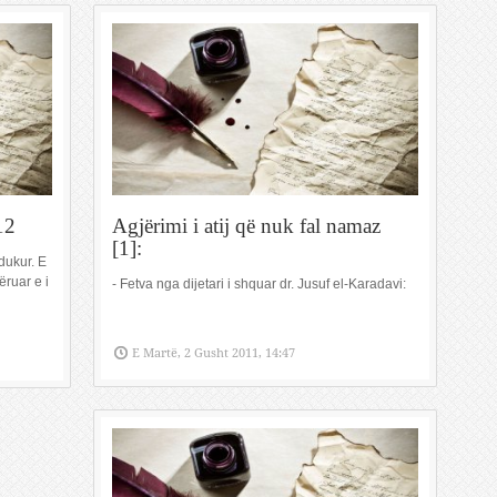
12
Agjërimi i atij që nuk fal namaz
[1]:
dukur. E
ëruar e i
- Fetva nga dijetari i shquar dr. Jusuf el-Karadavi:
E Martë, 2 Gusht 2011, 14:47