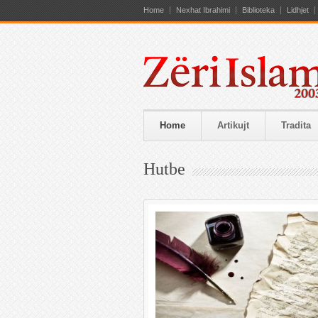
Home
Nexhat Ibrahimi
Biblioteka
Lidhjet
Home
Artikujt
Tradita
Hutbe