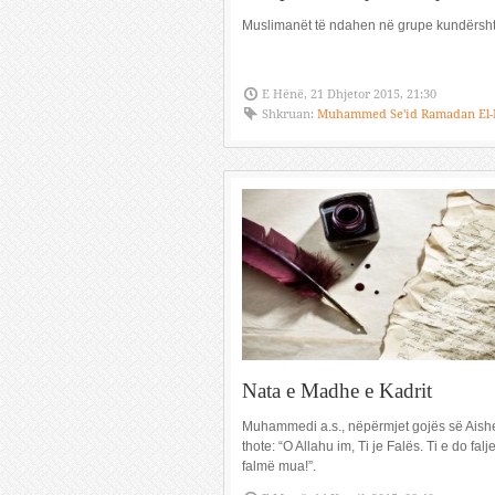
Muslimanët të ndahen në grupe kundërsh
E Hënë, 21 Dhjetor 2015, 21:30
Shkruan:
Muhammed Se'id Ramadan El-
Nata e Madhe e Kadrit
Muhammedi a.s., nëpërmjet gojës së Aishe
thote: “O Allahu im, Ti je Falës. Ti e do fal
falmë mua!”.