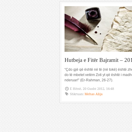
Hutbeja e Fitër Bajramit – 20
“Çdo gjë që është në të (në tokë) është zh
do të mbetet vetëm Zoti yt që është i madh
nderuar!” (Er-Rahman, 26-27).
E Hënë, 20 Gusht 2012, 16:48
Shkruan:
Mehas Alija