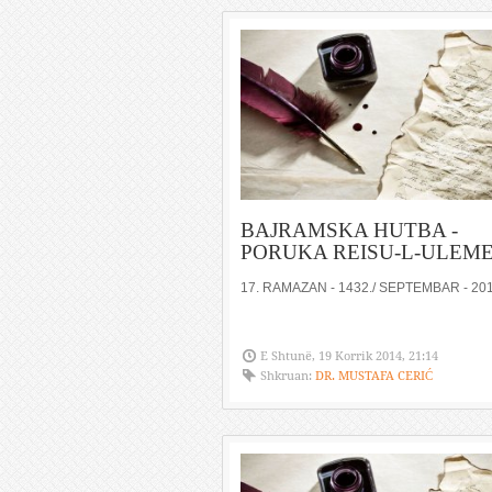
BAJRAMSKA HUTBA -
PORUKA REISU-L-ULEM
17. RAMAZAN - 1432./ SEPTEMBAR - 201
E Shtunë, 19 Korrik 2014, 21:14
Shkruan:
DR. MUSTAFA CERIĆ