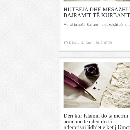
HUTBEJA DHE MESAZHI 
BAJRAMIT TË KURBANI
Me fat ju qoftë Bajrami - e gëzofshi për sh
E Enjte, 31 Gusht 2017, 07:29
Deri kur Islamin do ta merrni 
armë me të cilën do t'i
ndërprisni lidhjet e këtij Umet